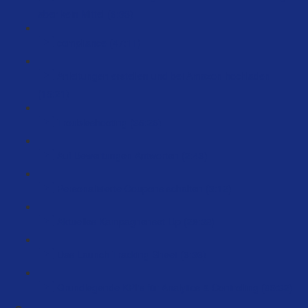
aber kein Mittel (6:33)
compliance (47:11)
Anleitungen erstellen und bei Amazon hochladen
(15:21)
Troubleshooting (35:25)
Auf Bewertungen Antworten (2:46)
Personalisierte Coupons schalten (3:12)
Aktuelles Kampagnenset-Up (29:38)
Das Launch Tracking Sheet (6:36)
Grundlegende KPI's für Analytics & Controlling (89:32)