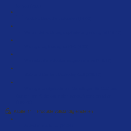
for you (7:00)
Produktvideos die verkaufen (14:03)
Warum deine Onpage optimierung wichtig ist (15:47)
Wichtige Ergänzung zu PPC (4:25)
Wie nutzt die Videokampagnen sinnvoll? (6:17)
SEO und Content Marketing Call (226:47)
Wichtige Erfolgsfaktoren, Grundlagen für SEO und
Conten, mit KI die optimalen Verkaufstexte erstellen
(106:23)
Kapitel 11 – Produkte vollständig einstellen
Artikel einstellen… (14:24)