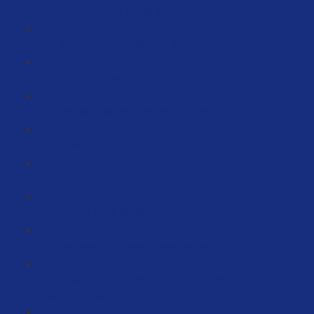
EORI Nummer beantragen (3:16)
Verpackungslizensierung (32:22)
EAN Codes kaufen (11:19)
Digitale Unternehmensstruktur (89:59)
Deine Büroausstattung (6:38)
Gründungszuschuß
Google Drive Struktur (4:25)
Interview mit einem Lieferanten aus der EU (4:51)
Verpackungslizensierung in Österreich und Frankreich
- Wichtige Änderungen für 2023! (27:20)