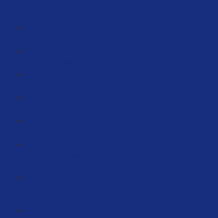
Die perfekten Bilder - So sollten deine Produktfotos
aussehen inkl. Farben (87:21)
Bilder erstellen mit dem KI Tool (14:55)
Verkaufspsychologie für Amazon (52:37)
Erfolgsbesipeiele (26:55)
Wichtige Phrasen (7:58)
Killer-Worte (4:14)
Verkaufsmaschine durch Testlogos Warentestonline
(15:17)
Wir kreieren für deine Produkte deine Produktfotos die
wirklich verkaufen (3:10)