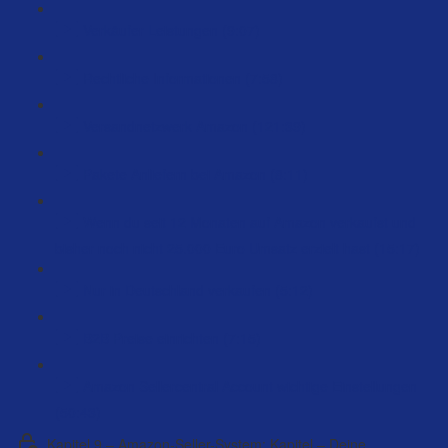
Verkäufer Leistungen (9:07)
Rechtliche Informationen (7:58)
Versandnetzwerk Amazon (121:39)
Pakete Anliefern bei Amazon (8:11)
Wenn du seit 12 Monaten auf Amazon verkaufst und
bisher noch nicht 25.000 Euro Umsatz erzielt hast (15:17)
Nur in Deutschland verkaufen (5:12)
B2B Preise einrichten (7:15)
Amazon Sellercentral Account wichtige Einstellungen
(50:43)
Kapitel 9 – Amazon-Seller-System: Kapitel – Deine