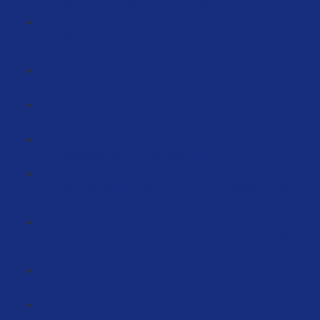
Wie ziehst Du Dich an, um zu beeindrucken? (17:31)
Wie bereite ich mich auf das Gespräch mit einem
Lieferanten vor? (21:50)
Einwandbehandlung (28:21)
Anliefeplan erstellen (48:21)
Überweisungen ins Ausland (3:46)
Fallbeispiele: Herstellersuche auf der Messe Frankfurt
Tag 1 (50:46)
Fallbeispiele: Herstellersuche auf der Messe Frankfurt
Tag 2 (12:23)
Ein Beispiel für eine gute Verpackung
GPSR Richtlinie (75:07)