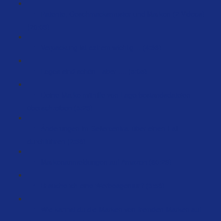
Patente, Geschmacksmuster und Marken (2 Videos)
(20:03)
Verpackung ist extrem wichtig… (4:36)
Logos sind schön - aber .... (5:05)
Deine Marke mithilfe von Lagerbestandsdateien
überschreiben (5:23)
Änderungen im Sellercentral über einen Fall
durchführen (2:36)
Markenanmeldungen auf Amazon (60:29)
Brauche ich eine Werbeagentur? (3:56)
Wie kannst du die Marken von fremden Marken auf