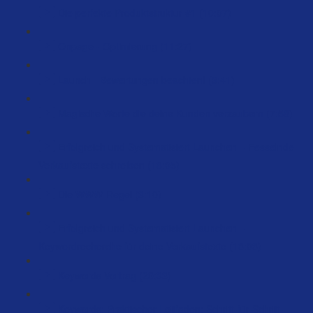
Die perfekte Produktstruktur #1 (10:07)
Onpage - Optimierung (11:27)
Launch - Bewertungen beachten! (3:41)
Magische Worte die deine Kunden verzaubern (7:58)
Erfolgreich und Systematisiert Launchen – Fesselnde
Verkaufstexte schreiben (18:05)
Die WWW-Regel (3:10)
Erfolgreich und Systematisiert Launchen –
Keywordrecherche für deine Verkaufstexte (18:03)
Keywords Vortrag (29:33)
Keywords: Praktischer Leitfaden: Schritt-für-Schritt-