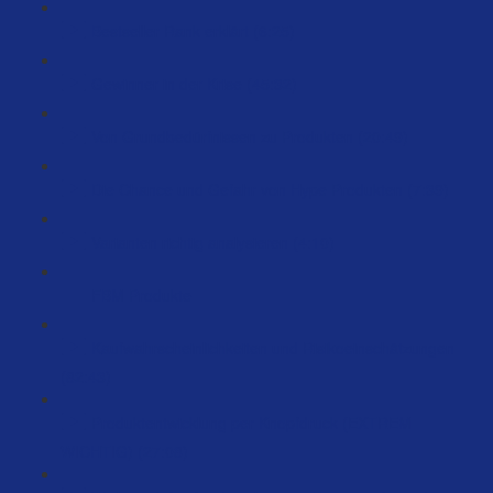
Bestseller Rank erklärt (6:25)
Gewinner in der Krise (45:32)
Von Grundbedürfnissen zu Produkten (20:49)
Die Chance und Gefahr von Hype Produkten (7:39)
Varianten richtig analysieren (4:10)
FBM Produkte
Kaufwahrscheinlichkeiten und Risikoeinschätzungen
(82:43)
Produktentwicklung per Knopfdruck (EXTREM
WICHTIG) (27:08)