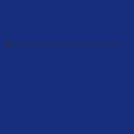
Verpackungsregistrierung kompett - DE / AT / FR
(18:36)
Die teuersten Fehler beim Aufbau von Amazon FBA
(7:12)
Kapitel 5 – So findest du hochprofitable Nischenprodukte
So wird dein erstes Produkt ein voller Erfolg! (59:00)
Die Produktrecherche Tabelle (LIVE Produktrecherche)
(61:10)
Live Produktrecherche mit Beispiele Butrus (95:10)
Bestseller auf Amazon kreieren - Schritt für Schritt
Anleitung (89:50)
Product Opportunity explorer (14:39)