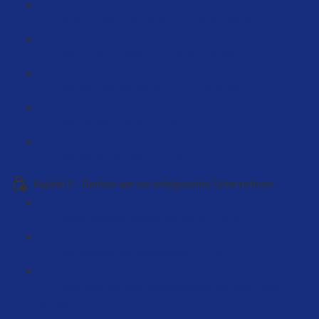
Welchen Wert hat ein Amazon Business (6:01)
Dein Amazon Weg und Zeitplan (18:02)
Wichtige Begriffe bei Amazon FBA (6:52)
Mehr Artikel machen (7:36)
Das Käuferverhalten (10:48)
Kapitel 2 - Denken wie ein erfolgreicher Unternehmer
Deine Selbstverwirklich ist wichtig (13:46)
Das Kostüm des Angestellten (13:18)
Übernimm die volle Verantwortung für dein Leben
(97:00)