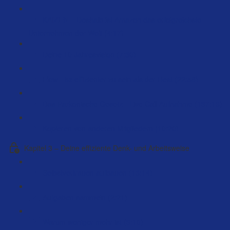
KAIZEN – Deshalb ist Amazon das erfolgreichste
Unternehmen der Welt (4:17)
Deine 10 Jahresvision (7:30)
Flow - 5x effizienter zu sein als der Rest (22:58)
Das Parkonische Gesetz - Live Call Aufnahme (137:13)
Kopieren von anderen Mitgliedern (10:20)
Kapitel 3 – Deine effiziente Denk- und Arbeitsweise
Selbstvertrauen aufbauen (13:14)
Aufgaben sammeln (2:21)
Warum weniger mehr ist (3:10)