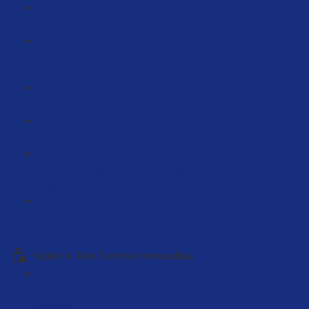
Arbeitsweise und Struktur – KISS (4:01)
Arbeitsweise und Struktur – Wichtig und Dringend
(9:21)
Arbeitsweise und Struktur – Dein Wochenplan (9:27)
Deine Vorlage über Trello - Einfach Kopieren (6:52)
Skalierungsfehler - 4 Wichtige Bereiche im
Unternehmen (9:16)
Dein Journal um auf das nächste Level zu kommen
(1:13)
Kapitel 4- Dein Unternehmensaufbau
Welche Unternehmensform soll ich verwenden?
(66:10)