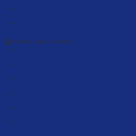
Produktrecherchefehler # 3 (3:48)
Produktrecherchefehler #4 (3:48)
Produktrecherchefehler #5 (3:38)
Kapitel 6 - Import und Einkauf
Einleitung Herstellersuche (5:48)
Die besten Einkaufsquellen in der EU (75:50)
Handelsware zu Eigenmarke (5:50)
Fallbeispiel Hersteller in der EU finden (27:23)
Einkaufspreise mit Alibaba ermitteln (6:36)
Preise kalkulieren (Praxisbeispiel) (21:25)