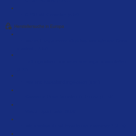
GPSR Mit Ki erstellen (5:03)
Herstellersuche in Europa
Warum Europa immer attraktiver wird während China
ausstirbt (18:04)
Haftungsrisiken minimieren oder sogar ausschließen
(9:22)
Was sind Kapitalbindungskosten (6:31)
Klassische Einkaufsquellen für Europa (11:40)
Makro Export Listen (9:06)
Wie arbeitest du mit Importeuren zusammen? (4:16)