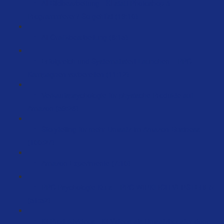
AI Bildbearbeitung - KI statt Photoshop &
Programmierer? So geht’s! (19:10)
AI Grafikbearbeitung (6:15)
Erfolgreich und Systematisiert Launchen – PPC
Kampagnen vorbereiten (11:12)
Verkaufspsychologie für physische Produkte auf
Amazon (59:26)
Storytelling für mehr Umsatz im Amazon-Business
(100:27)
Amazon Experimente (7:10)
PPC Psychologie Kurs – PPC WIRKLICH VERSTEHEN
(51:52)
KI Produktvideos - KI Videos als Umsatzbooster done