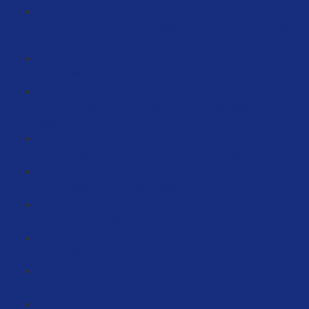
Fake Briefe nach der Registrierung im Handelsregister
(3:59)
Gewerbeanmeldung ausfüllen (11:31)
Interview mit einem Steuerberater: Was gibt es zu
beachten? (11:07)
Wichtige Nachricht an alle NICHT EU-Seller… (11:09)
Fragebogen zur steuerlichen Erfassung (2:46)
Krankenversicherung (6:12)
Bankkonto erstellen
Kreditkarten beantragen