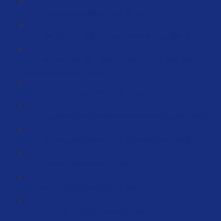
Das Amzsellersystem Tool (18:05)
AMZSELLERSYSTEM.com Tools Vortrag (23:18)
Wie halte ich bei meinem ersten Anlauf das Risiko
möglichst minimal! (5:03)
Ziele am Anfang definieren (7:28)
Produkt-Recherche mit verschidenen Budgets (75:58)
Live Produktrecherche mit Fallbeispielen (106:33)
Return of Investment (88:24)
Verkaufschancen Explorer (8:02)
AMZSELLERSYSTEM Chrom TOOL (5:07)