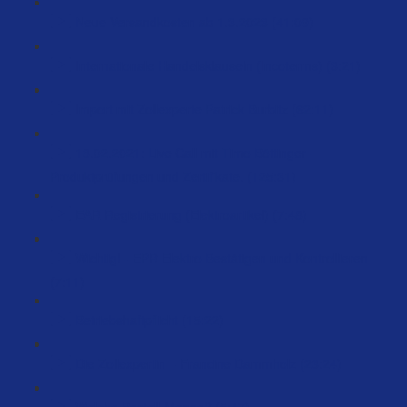
Neue Versandkosten ab 1.3.2023 (41:09)
Internationale Handelsklauseln (Incoterms) (3:21)
Import mit Zollexperte Patrick Burbitz (62:11)
18.02.2021: Live Call mit Timo Böttinger -
Produktprüfungen und Zertifikate. (125:31)
EAR Registrierung (Elektroartikel) (7:48)
Wichtig! - EPR Elektro Bestätigen und Kontrollieren
(7:11)
Betriebshaftpflicht (15:22)
Die Zollexpertin – Francine Dammholz (23:24)
Welche Bestell-Menge? (5:47)