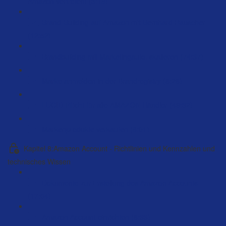
Amazon vertreten! (5:18)
Brand-Building auf Amazon mit Bernhard Rauscher
(12:52)
Brandbuilding mit Marketingauto. skalieren (74:37)
Marke anmelden in der Brandregistry (6:26)
LUCID Pflicht für alle AMAZON Händler (49:32)
Markenprodukte verkaufen (8:01)
Kapitel 8:Amazon Account - Richtlinien und Kennzahlen und
technisches Wissen
Dokumente zur Erstellung des Amazon Accounts
(17:04)
Amazon Account einrichten (6:33)