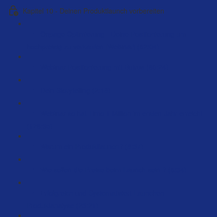
Kapitel 10 - Deinen Produktlaunch vorbereiten
Onpage Optimierung - Deine Positionierung um
hochpreisig zu verkaufen [Webinar] (62:04)
Webinar Positionierung mit Butrus (60:24)
Dein Storytelling (2:18)
Webinar so hat Timo 1 Million im ersten Jahr erreicht
(126:35)
Warum ein Produktlaunch? (8:37)
Wie sollen die Preise beim Launch sein ? (6:34)
Erfolgreich und Systematisiert Launchen –
Produktanalyse (23:21)