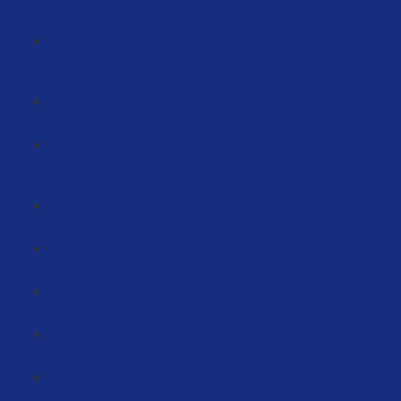
(9:51)
Wie erstelle ich Filter URLS? Ganz oben in der Suche
ranken (8:50)
ASIN-Hijacking auf Amazon (6:56)
Wie erhöhe ich meine Conversionrate durch eBooks?
(24:35)
Produkte automatisiert überwachen (5:44)
Mehr Bewertungen durch Briefe (3:51)
Aktueller Status von Amazon Ads (17:49)
Video Ads - Ergebnisse & Service (11:28)
Preise reduzieren aufgrund Umsatzdrucks - ein Weg