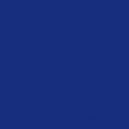
Anleitung von A bis Z zu Schlüsselwörtern (32:36)
Produktbeschreibung auf Amazon (12:05)
Die Perfekt Seitenstruktur ( Vortrag Christian Böttinger)
(29:59)
Amazon Vine - Club der Produkttester (8:20)
Erfolgreich und Systematisiert Launchen – Keywords in
die Verkaufstexte einfügen (11:51)
Backend Keywords (34:03)
Erfolgreich und Systematisiert Launchen – Dein
perfektes Fotobriefing erstellen (15:19)
Das perfekte Anwendungsfoto gestalten (75:43)