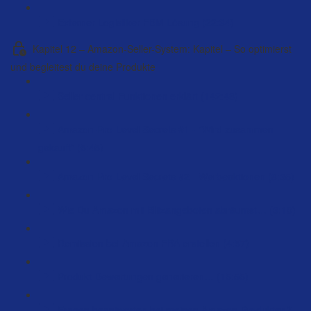
Externer Logistiker FBM Lösung (22:34)
Kapitel 12 – Amazon-Seller-System: Kapitel – So optimierst
und begleitest du deine Produkte
Seller central Funktionen erklärt (142:48)
Amazon-Pro-Level Secrets #1 - "Wird zusammen
gekauft" (5:45)
Amazon-Pro-Level Secrets #2 - Werbeaktionen (8:35)
Wie Du Amazon mit Blitzangeboten abräumst… (3:10)
Remission bei Amazon FBA erstellen (4:57)
Produkt-Bewertungen generieren… (15:55)
Fragen beantworten bei meinen Amazon-Produkten?