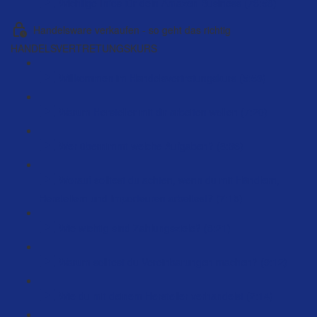
Wichtige Infos für dein Amazon Business (73:58)
Handelsware verkaufen - so geht das richtig
HANDELSVERTRETUNGSKURS
Willkommen im Handelsvertretungskurs (5:53)
Warum Hersteller mit dir arbeiten wollen (7:20)
Wer übernimmt welche Aufgaben? (8:36)
Worauf solltest du achten, wenn du mit Händlern,
Herstellern und Importeuren arbeitest? (7:15)
Wie wichtig sind Zahlungsziele? (8:21)
Warum solltest du Vereinbarungen machen? (9:12)
Wie du mit deinem Hersteller verhandelst (2:14)