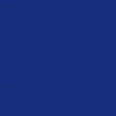
AI Sourcing Tool- so geht Sourcing heute (15:00)
Sourcing in China ( Angebot) (10:47)
QUALITÄTSKONTROLLE (Quality inspection in Asien)
(6:42)
Michael Meyer - Logistiker mit Support (15:55)
Importieren über Unicon Logistics (48:13)
Amazon Global Logistik (8:00)
Im Einkauf liegt der Gewinn (61:38)
Wie du auf Hersteller zugehst (25:48)