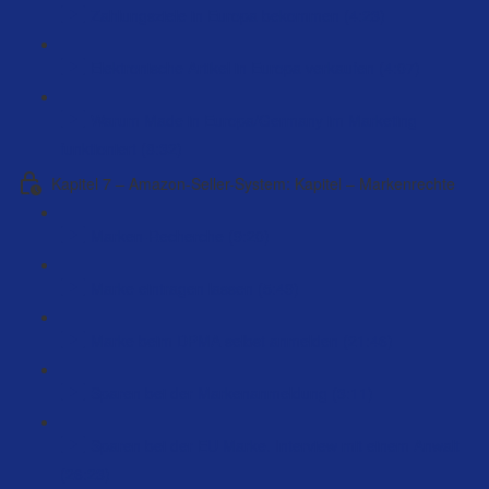
Zahlungsziele in Europa bekommen (4:23)
Elektronische Artikel in Europa verkaufen (4:07)
Warum Made in Europa/Germany im Marketing
funktioniert (8:32)
Kapitel 7 – Amazon-Seller-System: Kapitel – Markenrechte
Marken-Recherche (9:20)
Marke eintragen lassen (5:49)
Marke beim DPMA selbst anmelden (21:46)
Sparen bei der Markenanmeldung (3:11)
Sparen bei der EU Marke. Interview mit einem Anwalt
(26:23)