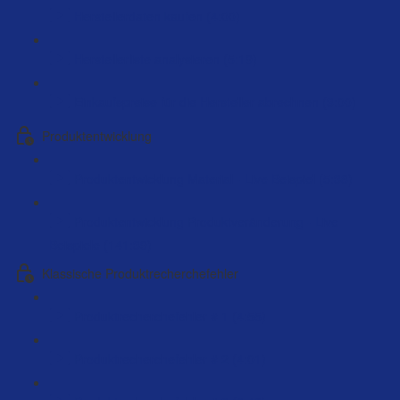
Herstellerdaten kaufen (4:00)
Herstellerliste analysieren (5:19)
Einkaufspreise für die Hersteller abrechnen (3:00)
Produktentwicklung
Produktentwicklung Material - Live Beispiel (5:38)
Produktentwicklung Produktveränderung - Live
Beispiele (141:39)
Klassische Produktrecherchefehler
Produktrecherchefehler # 1 (4:55)
Produktrecherchefehler # 2 (4:01)