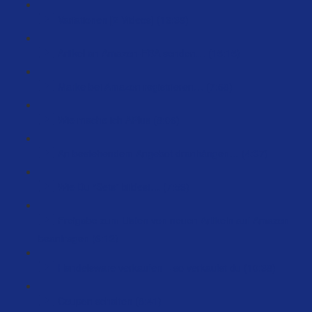
Variationen [2 Videos] (16:39)
Artikel an Amazon-FBA senden… (15:15)
Marke bei Amazon registrieren… (7:58)
Wie mache ich APlus (8:06)
An bestehendem Angebot dranhängen… (4:37)
Wie Du “Sets” bildest… (7:53)
Freigabe zum Listen von neuen Artikeln auf Amazon
beantragen (6:12)
Handelsware verkaufen – so verkaufst du (10:38)
Coupon schalten (8:41)