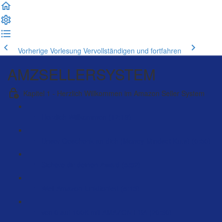
Vorherige Vorlesung
Vervollständigen und fortfahren
AMZSELLERSYSTEM
Kapitel 1 - Herzlich Willkommen im Amazon Seller System
Herzlich Willkommen (12:19)
Unser Geschenk an dich (Money Mindset Kurs) (0:50)
Sichere dir deinen Award (5:32)
Weil Amazon funktioniert (5:13)
von 0 auf 100K mit AMAZON FBA (20:30)