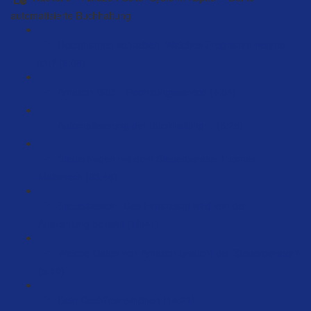
automatisierte Buchhaltung
Rechnungen schreiben: Welches Programm nehme
ich? (6:08)
Amazon B2B – Rechnungsservice (4:04)
Automatisierung der Buchhaltung… (5:25)
Steuerfragen mit dem Steuerberater Thomas
Matisheck (83:48)
Steuerbasics - Das Finanzamt wird von der
Auszahlung bezahlt (18:41)
Welche Daten von Amazon braucht der Steuerberater?
(5:10)
Dein Cashflow erhöhen (18:21)