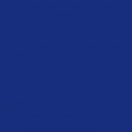
Du hast persönliche Probleme, die sich auf dein
Unternehmen übertragen! (29:53)
Wie du eine Sache machst – so machst du alles in
deinem Leben (15:07)
Deine 7 Lebensbereiche und wie alles miteinander
zusammenhängt (26:13)
Morgens- und Abendroutine (13:36)
Inputs = Outputs (1:52)
Wieso du dir aussuchen darfst, was du glaubst –
Glaubenssätze (25:16)
Verkettung der Ereignisse (35:26)
Standards und besser werden (7:22)