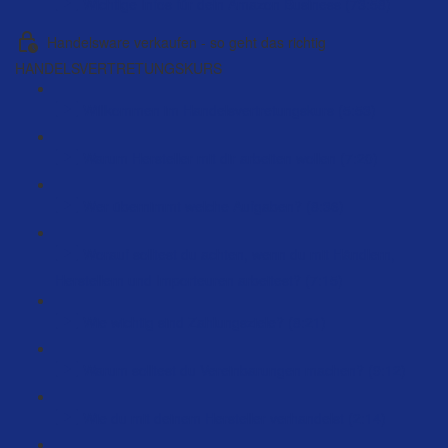
Wichtige Infos für dein Amazon Business (73:58)
Handelsware verkaufen - so geht das richtig
HANDELSVERTRETUNGSKURS
Willkommen im Handelsvertretungskurs (5:53)
Warum Hersteller mit dir arbeiten wollen (7:20)
Wer übernimmt welche Aufgaben? (8:36)
Worauf solltest du achten, wenn du mit Händlern,
Herstellern und Importeuren arbeitest? (7:15)
Wie wichtig sind Zahlungsziele? (8:21)
Warum solltest du Vereinbarungen machen? (9:12)
Wie du mit deinem Hersteller verhandelst (2:14)