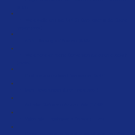
(9:51)
Wie erstelle ich Filter URLS? Ganz oben in der Suche
ranken (8:50)
ASIN-Hijacking auf Amazon (6:56)
Wie erhöhe ich meine Conversionrate durch eBooks?
(24:35)
Produkte automatisiert überwachen (5:44)
Mehr Bewertungen durch Briefe (3:51)
Aktueller Status von Amazon Ads (17:49)
Video Ads - Ergebnisse & Service (11:28)
Preise reduzieren aufgrund Umsatzdrucks - ein Weg