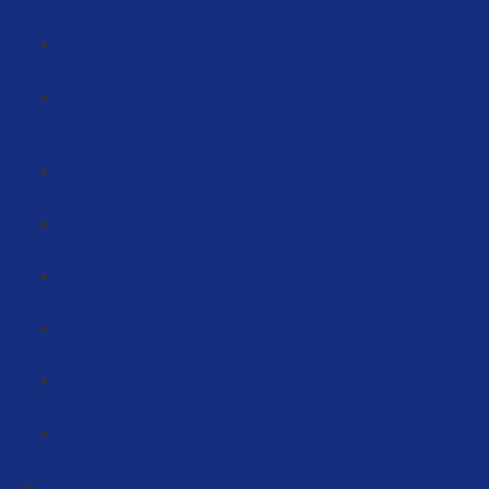
aber kein Mittel (6:33)
compliance (47:11)
Anleitungen erstellen und bei Amazon hochladen
(15:21)
Troubleshooting (35:25)
Auf Bewertungen Antworten (2:46)
Personalisierte Coupons schalten (3:12)
Aktuelles Kampagnenset-Up (29:38)
Das Launch Tracking Sheet (6:36)
Grundlegende KPI's für Analytics & Controlling (89:32)