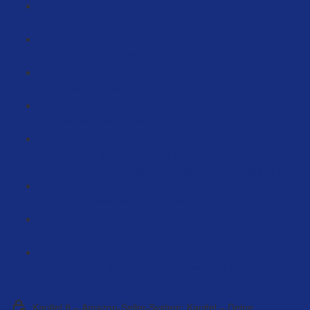
Verkäufer Leistungen (9:07)
Rechtliche Informationen (7:58)
Versandnetzwerk Amazon (121:39)
Pakete Anliefern bei Amazon (8:11)
Wenn du seit 12 Monaten auf Amazon verkaufst und
bisher noch nicht 25.000 Euro Umsatz erzielt hast (15:17)
Nur in Deutschland verkaufen (5:12)
B2B Preise einrichten (7:15)
Amazon Sellercentral Account wichtige Einstellungen
(50:43)
Kapitel 9 – Amazon-Seller-System: Kapitel – Deine