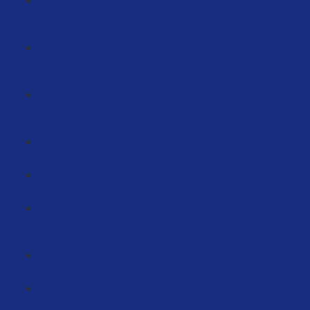
Du hast persönliche Probleme, die sich auf dein
Unternehmen übertragen! (29:53)
Wie du eine Sache machst – so machst du alles in
deinem Leben (15:07)
Deine 7 Lebensbereiche und wie alles miteinander
zusammenhängt (26:13)
Morgens- und Abendroutine (13:36)
Inputs = Outputs (1:52)
Wieso du dir aussuchen darfst, was du glaubst –
Glaubenssätze (25:16)
Verkettung der Ereignisse (35:26)
Standards und besser werden (7:22)