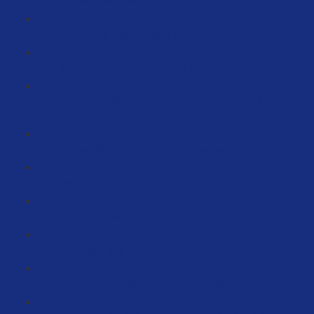
AI Sourcing Tool- so geht Sourcing heute (15:00)
Sourcing in China ( Angebot) (10:47)
QUALITÄTSKONTROLLE (Quality inspection in Asien)
(6:42)
Michael Meyer - Logistiker mit Support (15:55)
Importieren über Unicon Logistics (48:13)
Amazon Global Logistik (8:00)
Im Einkauf liegt der Gewinn (61:38)
Wie du auf Hersteller zugehst (25:48)