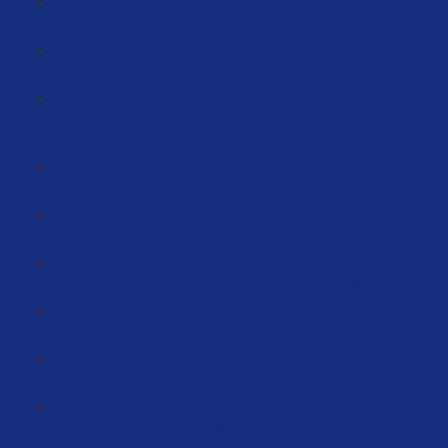
Das Amzsellersystem Tool (18:05)
AMZSELLERSYSTEM.com Tools Vortrag (23:18)
Wie halte ich bei meinem ersten Anlauf das Risiko
möglichst minimal! (5:03)
Ziele am Anfang definieren (7:28)
Produkt-Recherche mit verschidenen Budgets (75:58)
Live Produktrecherche mit Fallbeispielen (106:33)
Return of Investment (88:24)
Verkaufschancen Explorer (8:02)
AMZSELLERSYSTEM Chrom TOOL (5:07)