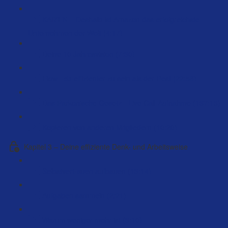
KAIZEN – Deshalb ist Amazon das erfolgreichste
Unternehmen der Welt (4:17)
Deine 10 Jahresvision (7:30)
Flow - 5x effizienter zu sein als der Rest (22:58)
Das Parkonische Gesetz - Live Call Aufnahme (137:13)
Kopieren von anderen Mitgliedern (10:20)
Kapitel 3 – Deine effiziente Denk- und Arbeitsweise
Selbstvertrauen aufbauen (13:14)
Aufgaben sammeln (2:21)
Warum weniger mehr ist (3:10)