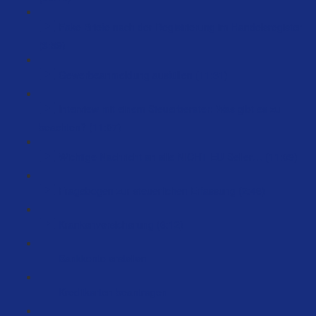
Fake Briefe nach der Registrierung im Handelsregister
(3:59)
Gewerbeanmeldung ausfüllen (11:31)
Interview mit einem Steuerberater: Was gibt es zu
beachten? (11:07)
Wichtige Nachricht an alle NICHT EU-Seller… (11:09)
Fragebogen zur steuerlichen Erfassung (2:46)
Krankenversicherung (6:12)
Bankkonto erstellen
Kreditkarten beantragen