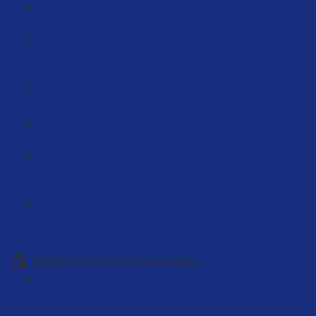
Arbeitsweise und Struktur – KISS (4:01)
Arbeitsweise und Struktur – Wichtig und Dringend
(9:21)
Arbeitsweise und Struktur – Dein Wochenplan (9:27)
Deine Vorlage über Trello - Einfach Kopieren (6:52)
Skalierungsfehler - 4 Wichtige Bereiche im
Unternehmen (9:16)
Dein Journal um auf das nächste Level zu kommen
(1:13)
Kapitel 4- Dein Unternehmensaufbau
Welche Unternehmensform soll ich verwenden?
(66:10)