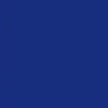
Bestseller Rank erklärt (6:25)
Gewinner in der Krise (45:32)
Von Grundbedürfnissen zu Produkten (20:49)
Die Chance und Gefahr von Hype Produkten (7:39)
Varianten richtig analysieren (4:10)
FBM Produkte
Kaufwahrscheinlichkeiten und Risikoeinschätzungen
(82:43)
Produktentwicklung per Knopfdruck (EXTREM
WICHTIG) (27:08)