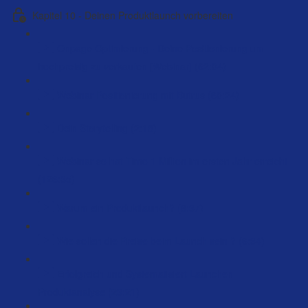
Kapitel 10 - Deinen Produktlaunch vorbereiten
Onpage Optimierung - Deine Positionierung um
hochpreisig zu verkaufen [Webinar] (62:04)
Webinar Positionierung mit Butrus (60:24)
Dein Storytelling (2:18)
Webinar so hat Timo 1 Million im ersten Jahr erreicht
(126:35)
Warum ein Produktlaunch? (8:37)
Wie sollen die Preise beim Launch sein ? (6:34)
Erfolgreich und Systematisiert Launchen –
Produktanalyse (23:21)