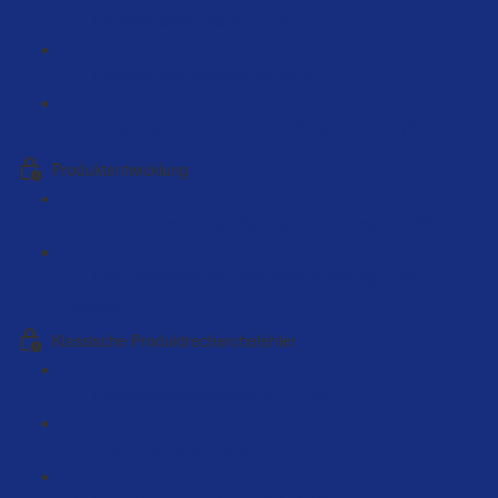
Herstellerdaten kaufen (4:00)
Herstellerliste analysieren (5:19)
Einkaufspreise für die Hersteller abrechnen (3:00)
Produktentwicklung
Produktentwicklung Material - Live Beispiel (5:38)
Produktentwicklung Produktveränderung - Live
Beispiele (141:39)
Klassische Produktrecherchefehler
Produktrecherchefehler # 1 (4:55)
Produktrecherchefehler # 2 (4:01)