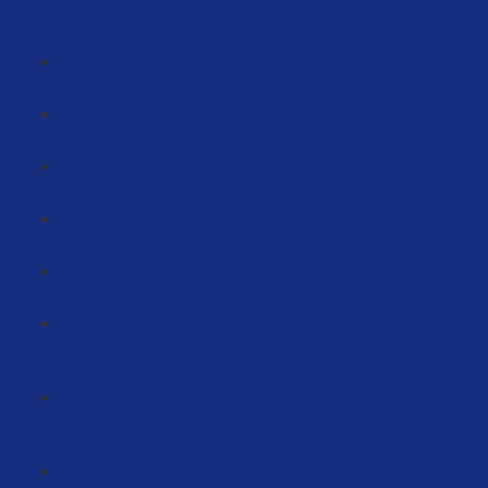
Die perfekten Bilder - So sollten deine Produktfotos
aussehen inkl. Farben (87:21)
Bilder erstellen mit dem KI Tool (14:55)
Verkaufspsychologie für Amazon (52:37)
Erfolgsbesipeiele (26:55)
Wichtige Phrasen (7:58)
Killer-Worte (4:14)
Verkaufsmaschine durch Testlogos Warentestonline
(15:17)
Wir kreieren für deine Produkte deine Produktfotos die
wirklich verkaufen (3:10)