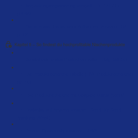
Verpackungsregistrierung kompett - DE / AT / FR
(18:36)
Die teuersten Fehler beim Aufbau von Amazon FBA
(7:12)
Kapitel 5 – So findest du hochprofitable Nischenprodukte
So wird dein erstes Produkt ein voller Erfolg! (59:00)
Die Produktrecherche Tabelle (LIVE Produktrecherche)
(61:10)
Live Produktrecherche mit Beispiele Butrus (95:10)
Bestseller auf Amazon kreieren - Schritt für Schritt
Anleitung (89:50)
Product Opportunity explorer (14:39)