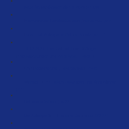
Neue Versandkosten ab 1.3.2023 (41:09)
Internationale Handelsklauseln (Incoterms) (3:21)
Import mit Zollexperte Patrick Burbitz (62:11)
18.02.2021: Live Call mit Timo Böttinger -
Produktprüfungen und Zertifikate. (125:31)
EAR Registrierung (Elektroartikel) (7:48)
Wichtig! - EPR Elektro Bestätigen und Kontrollieren
(7:11)
Betriebshaftpflicht (15:22)
Die Zollexpertin – Francine Dammholz (23:24)
Welche Bestell-Menge? (5:47)