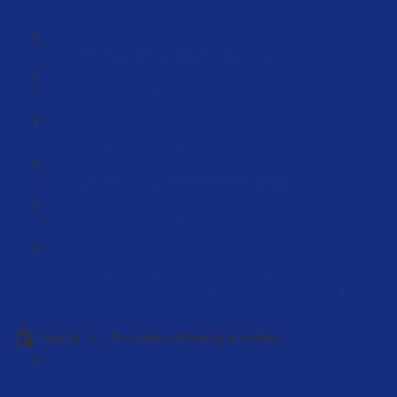
for you (7:00)
Produktvideos die verkaufen (14:03)
Warum deine Onpage optimierung wichtig ist (15:47)
Wichtige Ergänzung zu PPC (4:25)
Wie nutzt die Videokampagnen sinnvoll? (6:17)
SEO und Content Marketing Call (226:47)
Wichtige Erfolgsfaktoren, Grundlagen für SEO und
Conten, mit KI die optimalen Verkaufstexte erstellen
(106:23)
Kapitel 11 – Produkte vollständig einstellen
Artikel einstellen… (14:24)