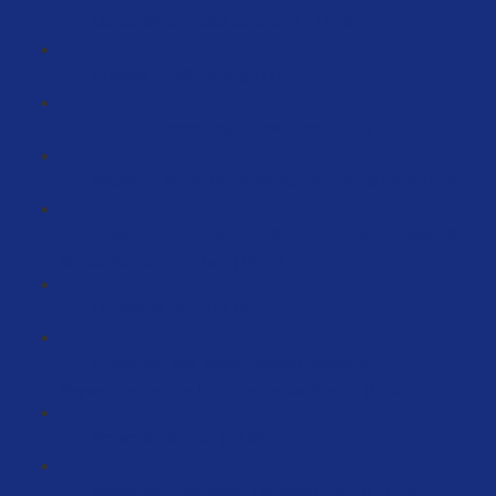
Die perfekte Produktstruktur #1 (10:07)
Onpage - Optimierung (11:27)
Launch - Bewertungen beachten! (3:41)
Magische Worte die deine Kunden verzaubern (7:58)
Erfolgreich und Systematisiert Launchen – Fesselnde
Verkaufstexte schreiben (18:05)
Die WWW-Regel (3:10)
Erfolgreich und Systematisiert Launchen –
Keywordrecherche für deine Verkaufstexte (18:03)
Keywords Vortrag (29:33)
Keywords: Praktischer Leitfaden: Schritt-für-Schritt-