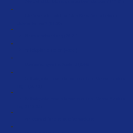
Wie ziehst Du Dich an, um zu beeindrucken? (17:31)
Wie bereite ich mich auf das Gespräch mit einem
Lieferanten vor? (21:50)
Einwandbehandlung (28:21)
Anliefeplan erstellen (48:21)
Überweisungen ins Ausland (3:46)
Fallbeispiele: Herstellersuche auf der Messe Frankfurt
Tag 1 (50:46)
Fallbeispiele: Herstellersuche auf der Messe Frankfurt
Tag 2 (12:23)
Ein Beispiel für eine gute Verpackung
GPSR Richtlinie (75:07)