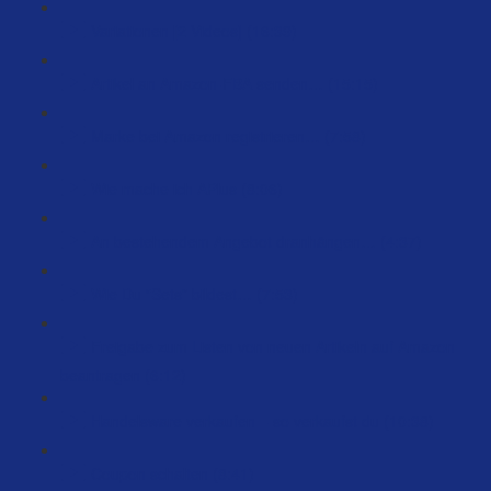
Variationen [2 Videos] (16:39)
Artikel an Amazon-FBA senden… (15:15)
Marke bei Amazon registrieren… (7:58)
Wie mache ich APlus (8:06)
An bestehendem Angebot dranhängen… (4:37)
Wie Du “Sets” bildest… (7:53)
Freigabe zum Listen von neuen Artikeln auf Amazon
beantragen (6:12)
Handelsware verkaufen – so verkaufst du (10:38)
Coupon schalten (8:41)