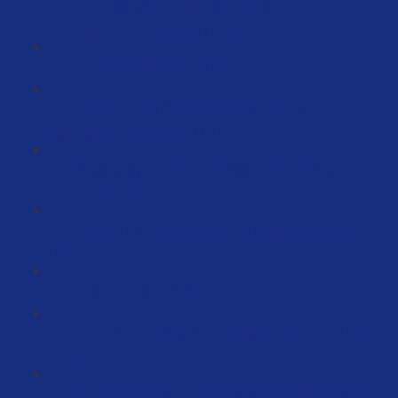
AI Bildbearbeitung - KI statt Photoshop &
Programmierer? So geht’s! (19:10)
AI Grafikbearbeitung (6:15)
Erfolgreich und Systematisiert Launchen – PPC
Kampagnen vorbereiten (11:12)
Verkaufspsychologie für physische Produkte auf
Amazon (59:26)
Storytelling für mehr Umsatz im Amazon-Business
(100:27)
Amazon Experimente (7:10)
PPC Psychologie Kurs – PPC WIRKLICH VERSTEHEN
(51:52)
KI Produktvideos - KI Videos als Umsatzbooster done