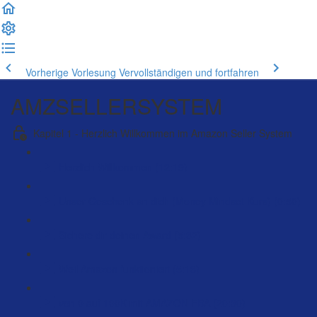
Vorherige Vorlesung
Vervollständigen und fortfahren
AMZSELLERSYSTEM
Kapitel 1 - Herzlich Willkommen im Amazon Seller System
Herzlich Willkommen (12:19)
Unser Geschenk an dich (Money Mindset Kurs) (0:50)
Sichere dir deinen Award (5:32)
Weil Amazon funktioniert (5:13)
von 0 auf 100K mit AMAZON FBA (20:30)