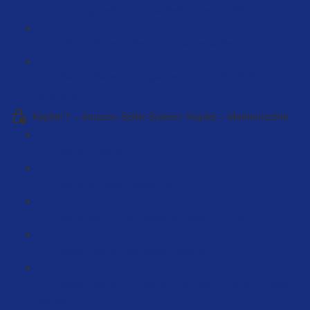
Zahlungsziele in Europa bekommen (4:23)
Elektronische Artikel in Europa verkaufen (4:07)
Warum Made in Europa/Germany im Marketing
funktioniert (8:32)
Kapitel 7 – Amazon-Seller-System: Kapitel – Markenrechte
Marken-Recherche (9:20)
Marke eintragen lassen (5:49)
Marke beim DPMA selbst anmelden (21:46)
Sparen bei der Markenanmeldung (3:11)
Sparen bei der EU Marke. Interview mit einem Anwalt
(26:23)