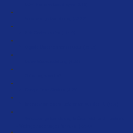
EORI Nummer beantragen (3:16)
Verpackungslizensierung (32:22)
EAN Codes kaufen (11:19)
Digitale Unternehmensstruktur (89:59)
Deine Büroausstattung (6:38)
Gründungszuschuß
Google Drive Struktur (4:25)
Interview mit einem Lieferanten aus der EU (4:51)
Verpackungslizensierung in Österreich und Frankreich
- Wichtige Änderungen für 2023! (27:20)