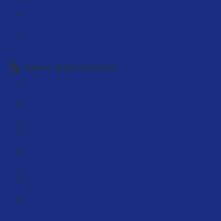
Produktrecherchefehler # 3 (3:48)
Produktrecherchefehler #4 (3:48)
Produktrecherchefehler #5 (3:38)
Kapitel 6 - Import und Einkauf
Einleitung Herstellersuche (5:48)
Die besten Einkaufsquellen in der EU (75:50)
Handelsware zu Eigenmarke (5:50)
Fallbeispiel Hersteller in der EU finden (27:23)
Einkaufspreise mit Alibaba ermitteln (6:36)
Preise kalkulieren (Praxisbeispiel) (21:25)