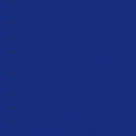
Patente, Geschmacksmuster und Marken (2 Videos)
(20:03)
Verpackung ist extrem wichtig… (4:36)
Logos sind schön - aber .... (5:05)
Deine Marke mithilfe von Lagerbestandsdateien
überschreiben (5:23)
Änderungen im Sellercentral über einen Fall
durchführen (2:36)
Markenanmeldungen auf Amazon (60:29)
Brauche ich eine Werbeagentur? (3:56)
Wie kannst du die Marken von fremden Marken auf