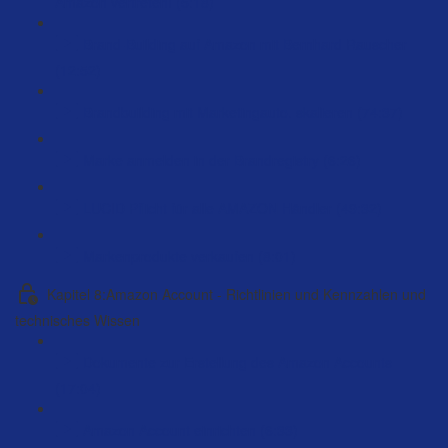
Amazon vertreten! (5:18)
Brand-Building auf Amazon mit Bernhard Rauscher
(12:52)
Brandbuilding mit Marketingauto. skalieren (74:37)
Marke anmelden in der Brandregistry (6:26)
LUCID Pflicht für alle AMAZON Händler (49:32)
Markenprodukte verkaufen (8:01)
Kapitel 8:Amazon Account - Richtlinien und Kennzahlen und
technisches Wissen
Dokumente zur Erstellung des Amazon Accounts
(17:04)
Amazon Account einrichten (6:33)