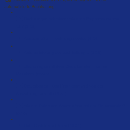
automatisierte Buchhaltung
Rechnungen schreiben: Welches Programm nehme
ich? (6:08)
Amazon B2B – Rechnungsservice (4:04)
Automatisierung der Buchhaltung… (5:25)
Steuerfragen mit dem Steuerberater Thomas
Matisheck (83:48)
Steuerbasics - Das Finanzamt wird von der
Auszahlung bezahlt (18:41)
Welche Daten von Amazon braucht der Steuerberater?
(5:10)
Dein Cashflow erhöhen (18:21)