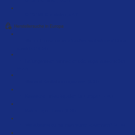
GPSR Mit Ki erstellen (5:03)
Herstellersuche in Europa
Warum Europa immer attraktiver wird während China
ausstirbt (18:04)
Haftungsrisiken minimieren oder sogar ausschließen
(9:22)
Was sind Kapitalbindungskosten (6:31)
Klassische Einkaufsquellen für Europa (11:40)
Makro Export Listen (9:06)
Wie arbeitest du mit Importeuren zusammen? (4:16)