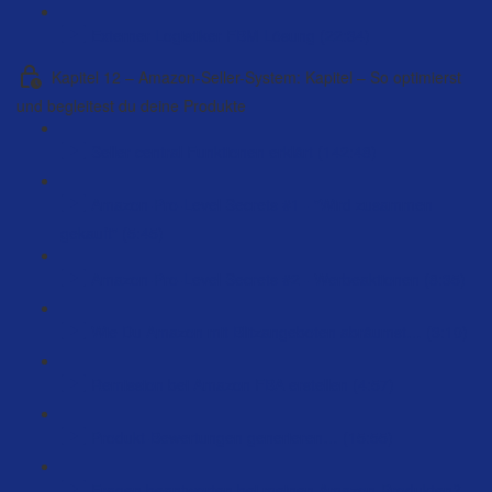
Externer Logistiker FBM Lösung (22:34)
Kapitel 12 – Amazon-Seller-System: Kapitel – So optimierst
und begleitest du deine Produkte
Seller central Funktionen erklärt (142:48)
Amazon-Pro-Level Secrets #1 - "Wird zusammen
gekauft" (5:45)
Amazon-Pro-Level Secrets #2 - Werbeaktionen (8:35)
Wie Du Amazon mit Blitzangeboten abräumst… (3:10)
Remission bei Amazon FBA erstellen (4:57)
Produkt-Bewertungen generieren… (15:55)
Fragen beantworten bei meinen Amazon-Produkten?