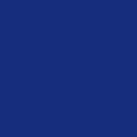
Anleitung von A bis Z zu Schlüsselwörtern (32:36)
Produktbeschreibung auf Amazon (12:05)
Die Perfekt Seitenstruktur ( Vortrag Christian Böttinger)
(29:59)
Amazon Vine - Club der Produkttester (8:20)
Erfolgreich und Systematisiert Launchen – Keywords in
die Verkaufstexte einfügen (11:51)
Backend Keywords (34:03)
Erfolgreich und Systematisiert Launchen – Dein
perfektes Fotobriefing erstellen (15:19)
Das perfekte Anwendungsfoto gestalten (75:43)