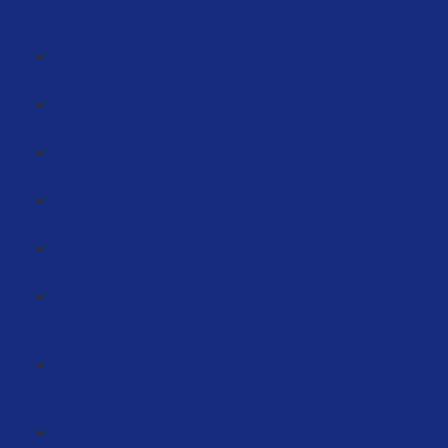
Die perfekten Bilder - So sollten deine Produktfotos
aussehen inkl. Farben (87:21)
Bilder erstellen mit dem KI Tool (14:55)
Verkaufspsychologie für Amazon (52:37)
Erfolgsbesipeiele (26:55)
Wichtige Phrasen (7:58)
Killer-Worte (4:14)
Verkaufsmaschine durch Testlogos Warentestonline
(15:17)
Wir kreieren für deine Produkte deine Produktfotos die
wirklich verkaufen (3:10)