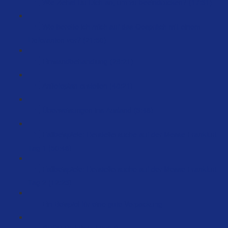
Wie ziehst Du Dich an, um zu beeindrucken? (17:31)
Wie bereite ich mich auf das Gespräch mit einem
Lieferanten vor? (21:50)
Einwandbehandlung (28:21)
Anliefeplan erstellen (48:21)
Überweisungen ins Ausland (3:46)
Fallbeispiele: Herstellersuche auf der Messe Frankfurt
Tag 1 (50:46)
Fallbeispiele: Herstellersuche auf der Messe Frankfurt
Tag 2 (12:23)
Ein Beispiel für eine gute Verpackung
GPSR Richtlinie (75:07)