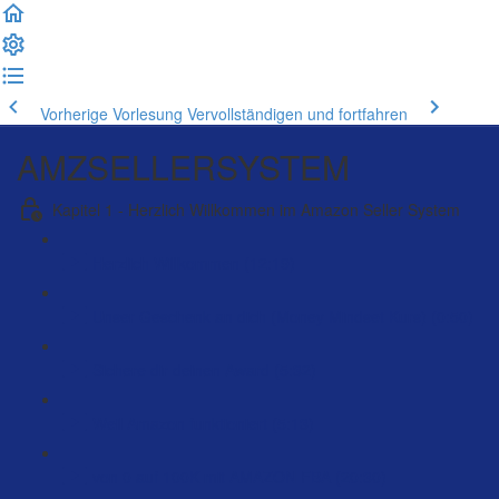
Vorherige Vorlesung
Vervollständigen und fortfahren
AMZSELLERSYSTEM
Kapitel 1 - Herzlich Willkommen im Amazon Seller System
Herzlich Willkommen (12:19)
Unser Geschenk an dich (Money Mindset Kurs) (0:50)
Sichere dir deinen Award (5:32)
Weil Amazon funktioniert (5:13)
von 0 auf 100K mit AMAZON FBA (20:30)