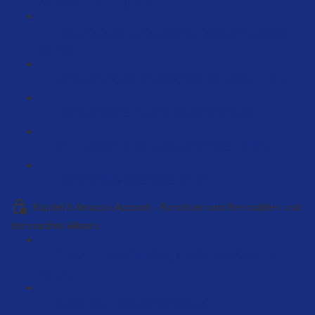
Amazon vertreten! (5:18)
Brand-Building auf Amazon mit Bernhard Rauscher
(12:52)
Brandbuilding mit Marketingauto. skalieren (74:37)
Marke anmelden in der Brandregistry (6:26)
LUCID Pflicht für alle AMAZON Händler (49:32)
Markenprodukte verkaufen (8:01)
Kapitel 8:Amazon Account - Richtlinien und Kennzahlen und
technisches Wissen
Dokumente zur Erstellung des Amazon Accounts
(17:04)
Amazon Account einrichten (6:33)