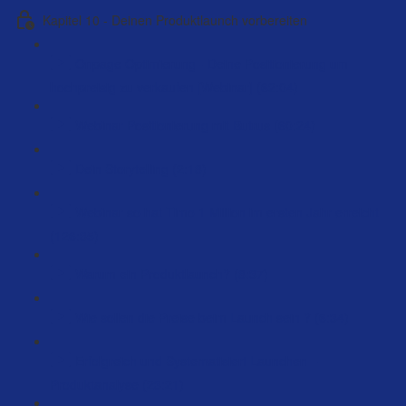
Kapitel 10 - Deinen Produktlaunch vorbereiten
Onpage Optimierung - Deine Positionierung um
hochpreisig zu verkaufen [Webinar] (62:04)
Webinar Positionierung mit Butrus (60:24)
Dein Storytelling (2:18)
Webinar so hat Timo 1 Million im ersten Jahr erreicht
(126:35)
Warum ein Produktlaunch? (8:37)
Wie sollen die Preise beim Launch sein ? (6:34)
Erfolgreich und Systematisiert Launchen –
Produktanalyse (23:21)