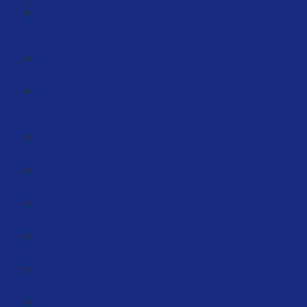
Fake Briefe nach der Registrierung im Handelsregister
(3:59)
Gewerbeanmeldung ausfüllen (11:31)
Interview mit einem Steuerberater: Was gibt es zu
beachten? (11:07)
Wichtige Nachricht an alle NICHT EU-Seller… (11:09)
Fragebogen zur steuerlichen Erfassung (2:46)
Krankenversicherung (6:12)
Bankkonto erstellen
Kreditkarten beantragen