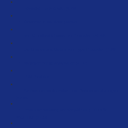
Bestseller Rank erklärt (6:25)
Gewinner in der Krise (45:32)
Von Grundbedürfnissen zu Produkten (20:49)
Die Chance und Gefahr von Hype Produkten (7:39)
Varianten richtig analysieren (4:10)
FBM Produkte
Kaufwahrscheinlichkeiten und Risikoeinschätzungen
(82:43)
Produktentwicklung per Knopfdruck (EXTREM
WICHTIG) (27:08)