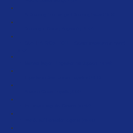
AI Sourcing Tool- so geht Sourcing heute (15:00)
Sourcing in China ( Angebot) (10:47)
QUALITÄTSKONTROLLE (Quality inspection in Asien)
(6:42)
Michael Meyer - Logistiker mit Support (15:55)
Importieren über Unicon Logistics (48:13)
Amazon Global Logistik (8:00)
Im Einkauf liegt der Gewinn (61:38)
Wie du auf Hersteller zugehst (25:48)