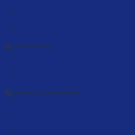
Herstellerdaten kaufen (4:00)
Herstellerliste analysieren (5:19)
Einkaufspreise für die Hersteller abrechnen (3:00)
Produktentwicklung
Produktentwicklung Material - Live Beispiel (5:38)
Produktentwicklung Produktveränderung - Live
Beispiele (141:39)
Klassische Produktrecherchefehler
Produktrecherchefehler # 1 (4:55)
Produktrecherchefehler # 2 (4:01)