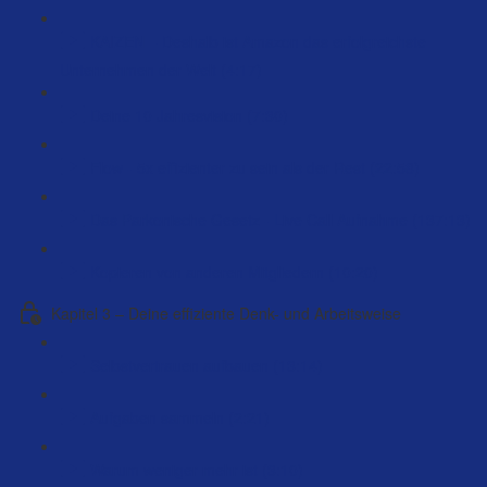
KAIZEN – Deshalb ist Amazon das erfolgreichste
Unternehmen der Welt (4:17)
Deine 10 Jahresvision (7:30)
Flow - 5x effizienter zu sein als der Rest (22:58)
Das Parkonische Gesetz - Live Call Aufnahme (137:13)
Kopieren von anderen Mitgliedern (10:20)
Kapitel 3 – Deine effiziente Denk- und Arbeitsweise
Selbstvertrauen aufbauen (13:14)
Aufgaben sammeln (2:21)
Warum weniger mehr ist (3:10)