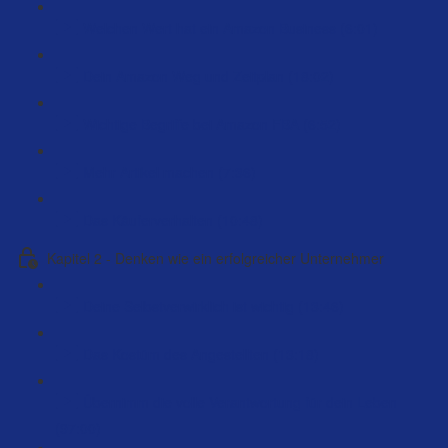
Welchen Wert hat ein Amazon Business (6:01)
Dein Amazon Weg und Zeitplan (18:02)
Wichtige Begriffe bei Amazon FBA (6:52)
Mehr Artikel machen (7:36)
Das Käuferverhalten (10:48)
Kapitel 2 - Denken wie ein erfolgreicher Unternehmer
Deine Selbstverwirklich ist wichtig (13:46)
Das Kostüm des Angestellten (13:18)
Übernimm die volle Verantwortung für dein Leben
(97:00)