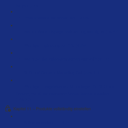
for you (7:00)
Produktvideos die verkaufen (14:03)
Warum deine Onpage optimierung wichtig ist (15:47)
Wichtige Ergänzung zu PPC (4:25)
Wie nutzt die Videokampagnen sinnvoll? (6:17)
SEO und Content Marketing Call (226:47)
Wichtige Erfolgsfaktoren, Grundlagen für SEO und
Conten, mit KI die optimalen Verkaufstexte erstellen
(106:23)
Kapitel 11 – Produkte vollständig einstellen
Artikel einstellen… (14:24)