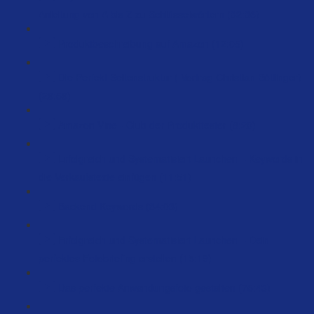
Anleitung von A bis Z zu Schlüsselwörtern (32:36)
Produktbeschreibung auf Amazon (12:05)
Die Perfekt Seitenstruktur ( Vortrag Christian Böttinger)
(29:59)
Amazon Vine - Club der Produkttester (8:20)
Erfolgreich und Systematisiert Launchen – Keywords in
die Verkaufstexte einfügen (11:51)
Backend Keywords (34:03)
Erfolgreich und Systematisiert Launchen – Dein
perfektes Fotobriefing erstellen (15:19)
Das perfekte Anwendungsfoto gestalten (75:43)