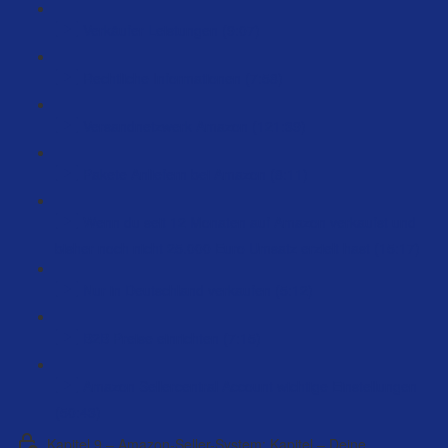
Verkäufer Leistungen (9:07)
Rechtliche Informationen (7:58)
Versandnetzwerk Amazon (121:39)
Pakete Anliefern bei Amazon (8:11)
Wenn du seit 12 Monaten auf Amazon verkaufst und
bisher noch nicht 25.000 Euro Umsatz erzielt hast (15:17)
Nur in Deutschland verkaufen (5:12)
B2B Preise einrichten (7:15)
Amazon Sellercentral Account wichtige Einstellungen
(50:43)
Kapitel 9 – Amazon-Seller-System: Kapitel – Deine