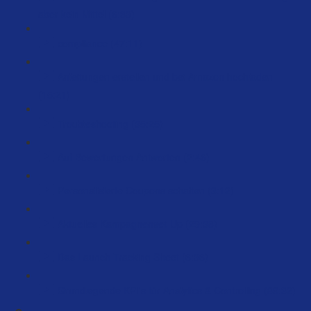
aber kein Mittel (6:33)
compliance (47:11)
Anleitungen erstellen und bei Amazon hochladen
(15:21)
Troubleshooting (35:25)
Auf Bewertungen Antworten (2:46)
Personalisierte Coupons schalten (3:12)
Aktuelles Kampagnenset-Up (29:38)
Das Launch Tracking Sheet (6:36)
Grundlegende KPI's für Analytics & Controlling (89:32)