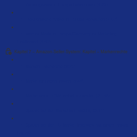
Zahlungsziele in Europa bekommen (4:23)
Elektronische Artikel in Europa verkaufen (4:07)
Warum Made in Europa/Germany im Marketing
funktioniert (8:32)
Kapitel 7 – Amazon-Seller-System: Kapitel – Markenrechte
Marken-Recherche (9:20)
Marke eintragen lassen (5:49)
Marke beim DPMA selbst anmelden (21:46)
Sparen bei der Markenanmeldung (3:11)
Sparen bei der EU Marke. Interview mit einem Anwalt
(26:23)