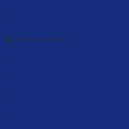
Produktrecherchefehler # 3 (3:48)
Produktrecherchefehler #4 (3:48)
Produktrecherchefehler #5 (3:38)
Kapitel 6 - Import und Einkauf
Einleitung Herstellersuche (5:48)
Die besten Einkaufsquellen in der EU (75:50)
Handelsware zu Eigenmarke (5:50)
Fallbeispiel Hersteller in der EU finden (27:23)
Einkaufspreise mit Alibaba ermitteln (6:36)
Preise kalkulieren (Praxisbeispiel) (21:25)