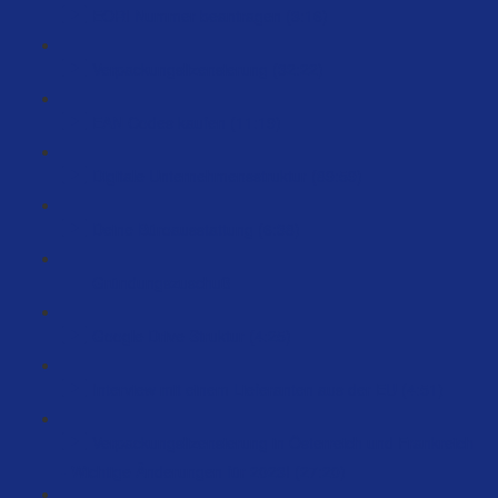
EORI Nummer beantragen (3:16)
Verpackungslizensierung (32:22)
EAN Codes kaufen (11:19)
Digitale Unternehmensstruktur (89:59)
Deine Büroausstattung (6:38)
Gründungszuschuß
Google Drive Struktur (4:25)
Interview mit einem Lieferanten aus der EU (4:51)
Verpackungslizensierung in Österreich und Frankreich
- Wichtige Änderungen für 2023! (27:20)