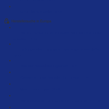
GPSR Mit Ki erstellen (5:03)
Herstellersuche in Europa
Warum Europa immer attraktiver wird während China
ausstirbt (18:04)
Haftungsrisiken minimieren oder sogar ausschließen
(9:22)
Was sind Kapitalbindungskosten (6:31)
Klassische Einkaufsquellen für Europa (11:40)
Makro Export Listen (9:06)
Wie arbeitest du mit Importeuren zusammen? (4:16)