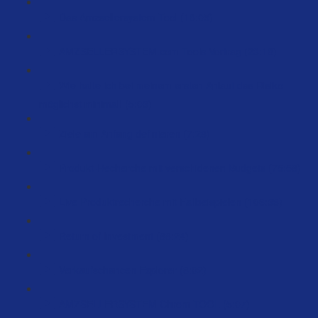
Das Amzsellersystem Tool (18:05)
AMZSELLERSYSTEM.com Tools Vortrag (23:18)
Wie halte ich bei meinem ersten Anlauf das Risiko
möglichst minimal! (5:03)
Ziele am Anfang definieren (7:28)
Produkt-Recherche mit verschidenen Budgets (75:58)
Live Produktrecherche mit Fallbeispielen (106:33)
Return of Investment (88:24)
Verkaufschancen Explorer (8:02)
AMZSELLERSYSTEM Chrom TOOL (5:07)