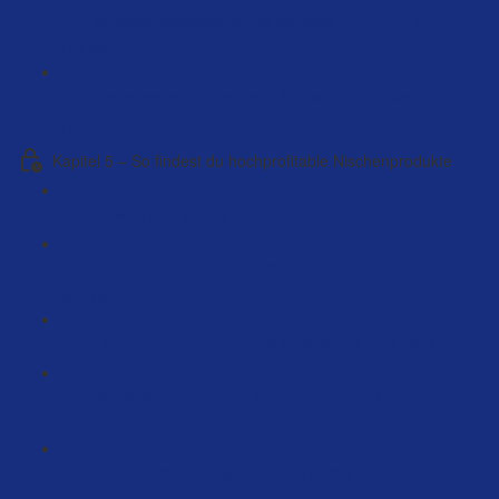
Verpackungsregistrierung kompett - DE / AT / FR
(18:36)
Die teuersten Fehler beim Aufbau von Amazon FBA
(7:12)
Kapitel 5 – So findest du hochprofitable Nischenprodukte
So wird dein erstes Produkt ein voller Erfolg! (59:00)
Die Produktrecherche Tabelle (LIVE Produktrecherche)
(61:10)
Live Produktrecherche mit Beispiele Butrus (95:10)
Bestseller auf Amazon kreieren - Schritt für Schritt
Anleitung (89:50)
Product Opportunity explorer (14:39)