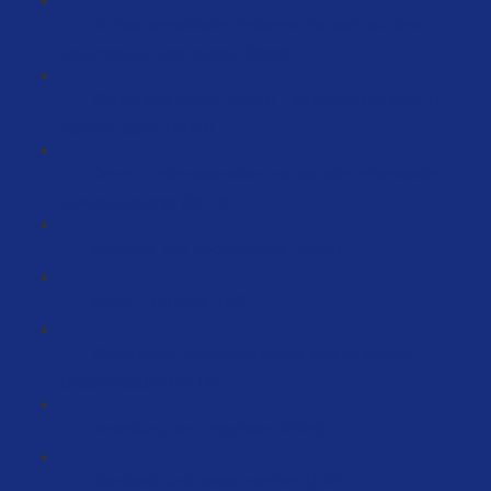
Du hast persönliche Probleme, die sich auf dein
Unternehmen übertragen! (29:53)
Wie du eine Sache machst – so machst du alles in
deinem Leben (15:07)
Deine 7 Lebensbereiche und wie alles miteinander
zusammenhängt (26:13)
Morgens- und Abendroutine (13:36)
Inputs = Outputs (1:52)
Wieso du dir aussuchen darfst, was du glaubst –
Glaubenssätze (25:16)
Verkettung der Ereignisse (35:26)
Standards und besser werden (7:22)