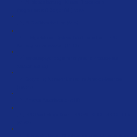
AI Bildbearbeitung - KI statt Photoshop &
Programmierer? So geht’s! (19:10)
AI Grafikbearbeitung (6:15)
Erfolgreich und Systematisiert Launchen – PPC
Kampagnen vorbereiten (11:12)
Verkaufspsychologie für physische Produkte auf
Amazon (59:26)
Storytelling für mehr Umsatz im Amazon-Business
(100:27)
Amazon Experimente (7:10)
PPC Psychologie Kurs – PPC WIRKLICH VERSTEHEN
(51:52)
KI Produktvideos - KI Videos als Umsatzbooster done