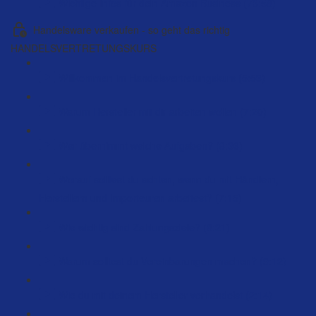
Wichtige Infos für dein Amazon Business (73:58)
Handelsware verkaufen - so geht das richtig
HANDELSVERTRETUNGSKURS
Willkommen im Handelsvertretungskurs (5:53)
Warum Hersteller mit dir arbeiten wollen (7:20)
Wer übernimmt welche Aufgaben? (8:36)
Worauf solltest du achten, wenn du mit Händlern,
Herstellern und Importeuren arbeitest? (7:15)
Wie wichtig sind Zahlungsziele? (8:21)
Warum solltest du Vereinbarungen machen? (9:12)
Wie du mit deinem Hersteller verhandelst (2:14)