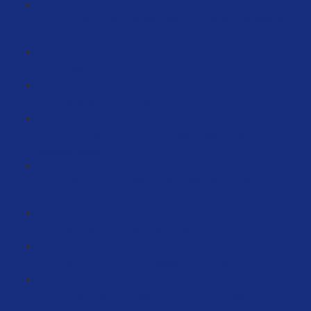
Patente, Geschmacksmuster und Marken (2 Videos)
(20:03)
Verpackung ist extrem wichtig… (4:36)
Logos sind schön - aber .... (5:05)
Deine Marke mithilfe von Lagerbestandsdateien
überschreiben (5:23)
Änderungen im Sellercentral über einen Fall
durchführen (2:36)
Markenanmeldungen auf Amazon (60:29)
Brauche ich eine Werbeagentur? (3:56)
Wie kannst du die Marken von fremden Marken auf