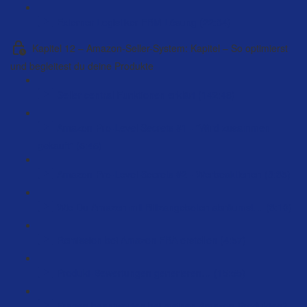
Externer Logistiker FBM Lösung (22:34)
Kapitel 12 – Amazon-Seller-System: Kapitel – So optimierst
und begleitest du deine Produkte
Seller central Funktionen erklärt (142:48)
Amazon-Pro-Level Secrets #1 - "Wird zusammen
gekauft" (5:45)
Amazon-Pro-Level Secrets #2 - Werbeaktionen (8:35)
Wie Du Amazon mit Blitzangeboten abräumst… (3:10)
Remission bei Amazon FBA erstellen (4:57)
Produkt-Bewertungen generieren… (15:55)
Fragen beantworten bei meinen Amazon-Produkten?