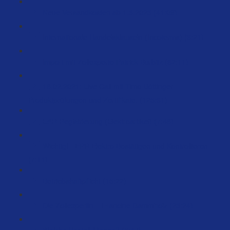
Neue Versandkosten ab 1.3.2023 (41:09)
Internationale Handelsklauseln (Incoterms) (3:21)
Import mit Zollexperte Patrick Burbitz (62:11)
18.02.2021: Live Call mit Timo Böttinger -
Produktprüfungen und Zertifikate. (125:31)
EAR Registrierung (Elektroartikel) (7:48)
Wichtig! - EPR Elektro Bestätigen und Kontrollieren
(7:11)
Betriebshaftpflicht (15:22)
Die Zollexpertin – Francine Dammholz (23:24)
Welche Bestell-Menge? (5:47)