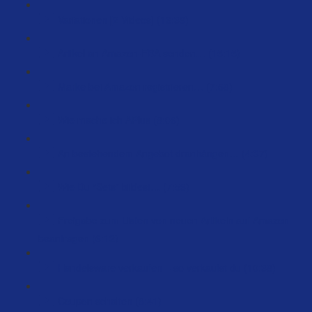
Variationen [2 Videos] (16:39)
Artikel an Amazon-FBA senden… (15:15)
Marke bei Amazon registrieren… (7:58)
Wie mache ich APlus (8:06)
An bestehendem Angebot dranhängen… (4:37)
Wie Du “Sets” bildest… (7:53)
Freigabe zum Listen von neuen Artikeln auf Amazon
beantragen (6:12)
Handelsware verkaufen – so verkaufst du (10:38)
Coupon schalten (8:41)