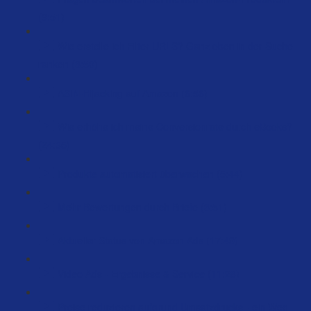
(9:51)
Wie erstelle ich Filter URLS? Ganz oben in der Suche
ranken (8:50)
ASIN-Hijacking auf Amazon (6:56)
Wie erhöhe ich meine Conversionrate durch eBooks?
(24:35)
Produkte automatisiert überwachen (5:44)
Mehr Bewertungen durch Briefe (3:51)
Aktueller Status von Amazon Ads (17:49)
Video Ads - Ergebnisse & Service (11:28)
Preise reduzieren aufgrund Umsatzdrucks - ein Weg