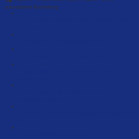
automatisierte Buchhaltung
Rechnungen schreiben: Welches Programm nehme
ich? (6:08)
Amazon B2B – Rechnungsservice (4:04)
Automatisierung der Buchhaltung… (5:25)
Steuerfragen mit dem Steuerberater Thomas
Matisheck (83:48)
Steuerbasics - Das Finanzamt wird von der
Auszahlung bezahlt (18:41)
Welche Daten von Amazon braucht der Steuerberater?
(5:10)
Dein Cashflow erhöhen (18:21)