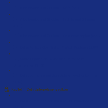
Arbeitsweise und Struktur – KISS (4:01)
Arbeitsweise und Struktur – Wichtig und Dringend
(9:21)
Arbeitsweise und Struktur – Dein Wochenplan (9:27)
Deine Vorlage über Trello - Einfach Kopieren (6:52)
Skalierungsfehler - 4 Wichtige Bereiche im
Unternehmen (9:16)
Dein Journal um auf das nächste Level zu kommen
(1:13)
Kapitel 4- Dein Unternehmensaufbau
Welche Unternehmensform soll ich verwenden?
(66:10)