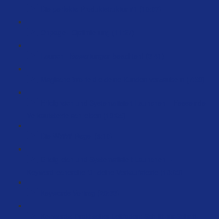
Die perfekte Produktstruktur #1 (10:07)
Onpage - Optimierung (11:27)
Launch - Bewertungen beachten! (3:41)
Magische Worte die deine Kunden verzaubern (7:58)
Erfolgreich und Systematisiert Launchen – Fesselnde
Verkaufstexte schreiben (18:05)
Die WWW-Regel (3:10)
Erfolgreich und Systematisiert Launchen –
Keywordrecherche für deine Verkaufstexte (18:03)
Keywords Vortrag (29:33)
Keywords: Praktischer Leitfaden: Schritt-für-Schritt-