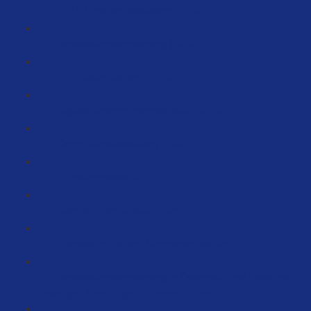
EORI Nummer beantragen (3:16)
Verpackungslizensierung (32:22)
EAN Codes kaufen (11:19)
Digitale Unternehmensstruktur (89:59)
Deine Büroausstattung (6:38)
Gründungszuschuß
Google Drive Struktur (4:25)
Interview mit einem Lieferanten aus der EU (4:51)
Verpackungslizensierung in Österreich und Frankreich
- Wichtige Änderungen für 2023! (27:20)