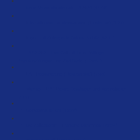
Neue Versandkosten ab 1.3.2023 (41:09)
Internationale Handelsklauseln (Incoterms) (3:21)
Import mit Zollexperte Patrick Burbitz (62:11)
18.02.2021: Live Call mit Timo Böttinger -
Produktprüfungen und Zertifikate. (125:31)
EAR Registrierung (Elektroartikel) (7:48)
Wichtig! - EPR Elektro Bestätigen und Kontrollieren
(7:11)
Betriebshaftpflicht (15:22)
Die Zollexpertin – Francine Dammholz (23:24)
Welche Bestell-Menge? (5:47)