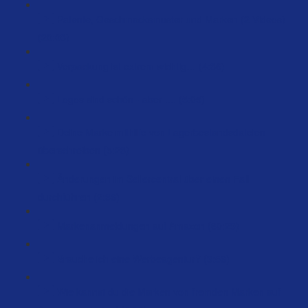
Patente, Geschmacksmuster und Marken (2 Videos)
(20:03)
Verpackung ist extrem wichtig… (4:36)
Logos sind schön - aber .... (5:05)
Deine Marke mithilfe von Lagerbestandsdateien
überschreiben (5:23)
Änderungen im Sellercentral über einen Fall
durchführen (2:36)
Markenanmeldungen auf Amazon (60:29)
Brauche ich eine Werbeagentur? (3:56)
Wie kannst du die Marken von fremden Marken auf