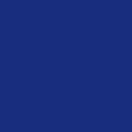
Anleitung von A bis Z zu Schlüsselwörtern (32:36)
Produktbeschreibung auf Amazon (12:05)
Die Perfekt Seitenstruktur ( Vortrag Christian Böttinger)
(29:59)
Amazon Vine - Club der Produkttester (8:20)
Erfolgreich und Systematisiert Launchen – Keywords in
die Verkaufstexte einfügen (11:51)
Backend Keywords (34:03)
Erfolgreich und Systematisiert Launchen – Dein
perfektes Fotobriefing erstellen (15:19)
Das perfekte Anwendungsfoto gestalten (75:43)