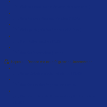
Welchen Wert hat ein Amazon Business (6:01)
Dein Amazon Weg und Zeitplan (18:02)
Wichtige Begriffe bei Amazon FBA (6:52)
Mehr Artikel machen (7:36)
Das Käuferverhalten (10:48)
Kapitel 2 - Denken wie ein erfolgreicher Unternehmer
Deine Selbstverwirklich ist wichtig (13:46)
Das Kostüm des Angestellten (13:18)
Übernimm die volle Verantwortung für dein Leben
(97:00)