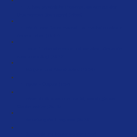
Du hast persönliche Probleme, die sich auf dein
Unternehmen übertragen! (29:53)
Wie du eine Sache machst – so machst du alles in
deinem Leben (15:07)
Deine 7 Lebensbereiche und wie alles miteinander
zusammenhängt (26:13)
Morgens- und Abendroutine (13:36)
Inputs = Outputs (1:52)
Wieso du dir aussuchen darfst, was du glaubst –
Glaubenssätze (25:16)
Verkettung der Ereignisse (35:26)
Standards und besser werden (7:22)