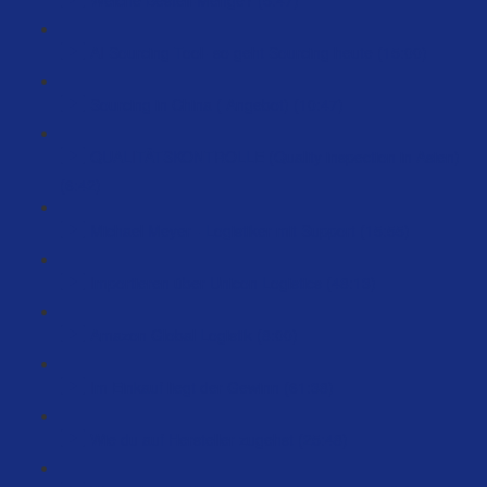
AI Sourcing Tool- so geht Sourcing heute (15:00)
Sourcing in China ( Angebot) (10:47)
QUALITÄTSKONTROLLE (Quality inspection in Asien)
(6:42)
Michael Meyer - Logistiker mit Support (15:55)
Importieren über Unicon Logistics (48:13)
Amazon Global Logistik (8:00)
Im Einkauf liegt der Gewinn (61:38)
Wie du auf Hersteller zugehst (25:48)