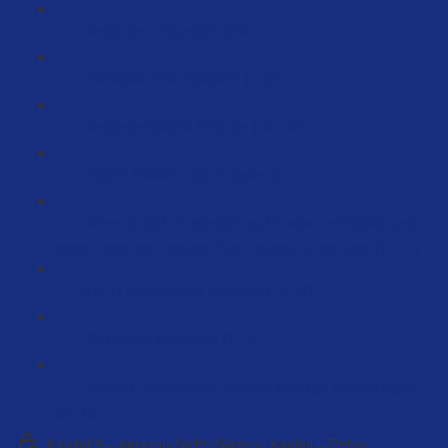
Verkäufer Leistungen (9:07)
Rechtliche Informationen (7:58)
Versandnetzwerk Amazon (121:39)
Pakete Anliefern bei Amazon (8:11)
Wenn du seit 12 Monaten auf Amazon verkaufst und
bisher noch nicht 25.000 Euro Umsatz erzielt hast (15:17)
Nur in Deutschland verkaufen (5:12)
B2B Preise einrichten (7:15)
Amazon Sellercentral Account wichtige Einstellungen
(50:43)
Kapitel 9 – Amazon-Seller-System: Kapitel – Deine