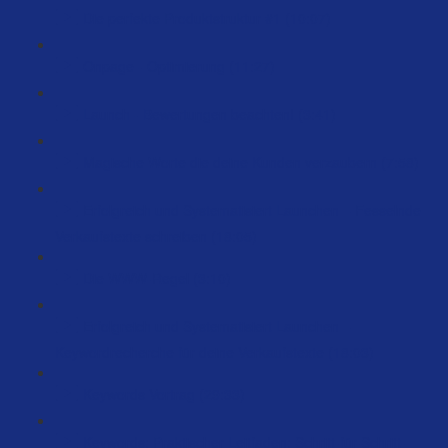
Die perfekte Produktstruktur #1 (10:07)
Onpage - Optimierung (11:27)
Launch - Bewertungen beachten! (3:41)
Magische Worte die deine Kunden verzaubern (7:58)
Erfolgreich und Systematisiert Launchen – Fesselnde
Verkaufstexte schreiben (18:05)
Die WWW-Regel (3:10)
Erfolgreich und Systematisiert Launchen –
Keywordrecherche für deine Verkaufstexte (18:03)
Keywords Vortrag (29:33)
Keywords: Praktischer Leitfaden: Schritt-für-Schritt-