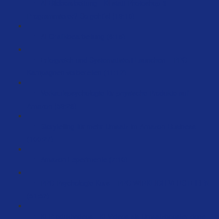
AI Bildbearbeitung - KI statt Photoshop &
Programmierer? So geht’s! (19:10)
AI Grafikbearbeitung (6:15)
Erfolgreich und Systematisiert Launchen – PPC
Kampagnen vorbereiten (11:12)
Verkaufspsychologie für physische Produkte auf
Amazon (59:26)
Storytelling für mehr Umsatz im Amazon-Business
(100:27)
Amazon Experimente (7:10)
PPC Psychologie Kurs – PPC WIRKLICH VERSTEHEN
(51:52)
KI Produktvideos - KI Videos als Umsatzbooster done