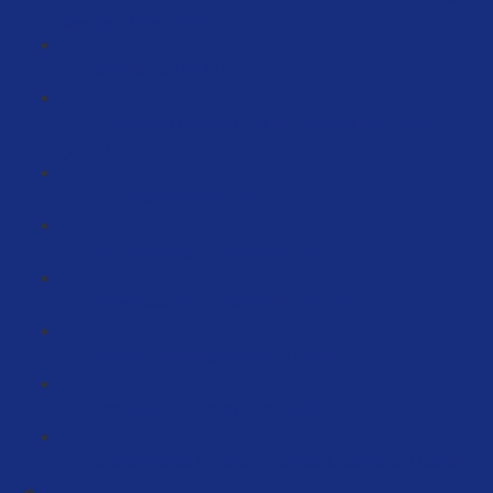
aber kein Mittel (6:33)
compliance (47:11)
Anleitungen erstellen und bei Amazon hochladen
(15:21)
Troubleshooting (35:25)
Auf Bewertungen Antworten (2:46)
Personalisierte Coupons schalten (3:12)
Aktuelles Kampagnenset-Up (29:38)
Das Launch Tracking Sheet (6:36)
Grundlegende KPI's für Analytics & Controlling (89:32)