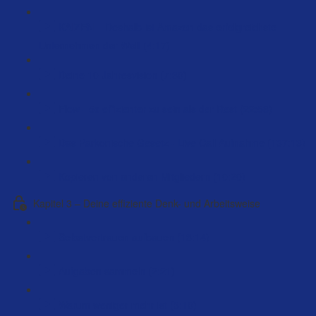
KAIZEN – Deshalb ist Amazon das erfolgreichste
Unternehmen der Welt (4:17)
Deine 10 Jahresvision (7:30)
Flow - 5x effizienter zu sein als der Rest (22:58)
Das Parkonische Gesetz - Live Call Aufnahme (137:13)
Kopieren von anderen Mitgliedern (10:20)
Kapitel 3 – Deine effiziente Denk- und Arbeitsweise
Selbstvertrauen aufbauen (13:14)
Aufgaben sammeln (2:21)
Warum weniger mehr ist (3:10)