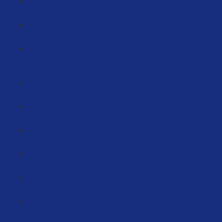
Das Amzsellersystem Tool (18:05)
AMZSELLERSYSTEM.com Tools Vortrag (23:18)
Wie halte ich bei meinem ersten Anlauf das Risiko
möglichst minimal! (5:03)
Ziele am Anfang definieren (7:28)
Produkt-Recherche mit verschidenen Budgets (75:58)
Live Produktrecherche mit Fallbeispielen (106:33)
Return of Investment (88:24)
Verkaufschancen Explorer (8:02)
AMZSELLERSYSTEM Chrom TOOL (5:07)