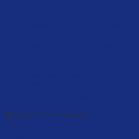
Arbeitsweise und Struktur – KISS (4:01)
Arbeitsweise und Struktur – Wichtig und Dringend
(9:21)
Arbeitsweise und Struktur – Dein Wochenplan (9:27)
Deine Vorlage über Trello - Einfach Kopieren (6:52)
Skalierungsfehler - 4 Wichtige Bereiche im
Unternehmen (9:16)
Dein Journal um auf das nächste Level zu kommen
(1:13)
Kapitel 4- Dein Unternehmensaufbau
Welche Unternehmensform soll ich verwenden?
(66:10)