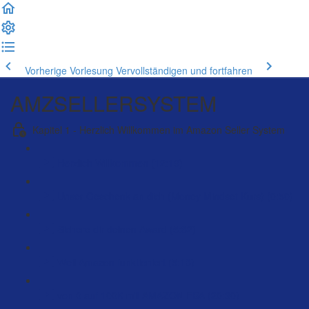
Vorherige Vorlesung
Vervollständigen und fortfahren
AMZSELLERSYSTEM
Kapitel 1 - Herzlich Willkommen im Amazon Seller System
Herzlich Willkommen (12:19)
Unser Geschenk an dich (Money Mindset Kurs) (0:50)
Sichere dir deinen Award (5:32)
Weil Amazon funktioniert (5:13)
von 0 auf 100K mit AMAZON FBA (20:30)