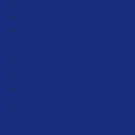
Variationen [2 Videos] (16:39)
Artikel an Amazon-FBA senden… (15:15)
Marke bei Amazon registrieren… (7:58)
Wie mache ich APlus (8:06)
An bestehendem Angebot dranhängen… (4:37)
Wie Du “Sets” bildest… (7:53)
Freigabe zum Listen von neuen Artikeln auf Amazon
beantragen (6:12)
Handelsware verkaufen – so verkaufst du (10:38)
Coupon schalten (8:41)