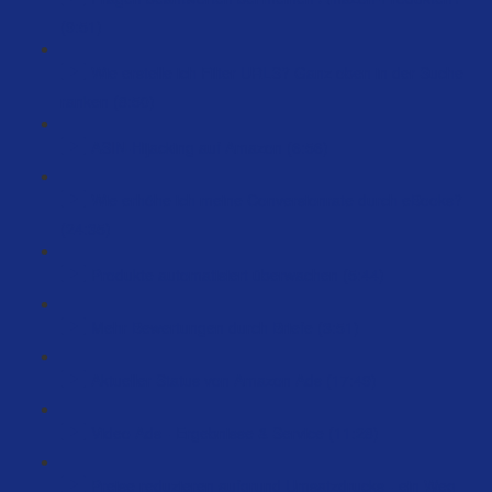
(9:51)
Wie erstelle ich Filter URLS? Ganz oben in der Suche
ranken (8:50)
ASIN-Hijacking auf Amazon (6:56)
Wie erhöhe ich meine Conversionrate durch eBooks?
(24:35)
Produkte automatisiert überwachen (5:44)
Mehr Bewertungen durch Briefe (3:51)
Aktueller Status von Amazon Ads (17:49)
Video Ads - Ergebnisse & Service (11:28)
Preise reduzieren aufgrund Umsatzdrucks - ein Weg