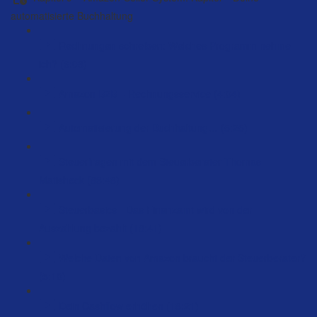
automatisierte Buchhaltung
Rechnungen schreiben: Welches Programm nehme
ich? (6:08)
Amazon B2B – Rechnungsservice (4:04)
Automatisierung der Buchhaltung… (5:25)
Steuerfragen mit dem Steuerberater Thomas
Matisheck (83:48)
Steuerbasics - Das Finanzamt wird von der
Auszahlung bezahlt (18:41)
Welche Daten von Amazon braucht der Steuerberater?
(5:10)
Dein Cashflow erhöhen (18:21)