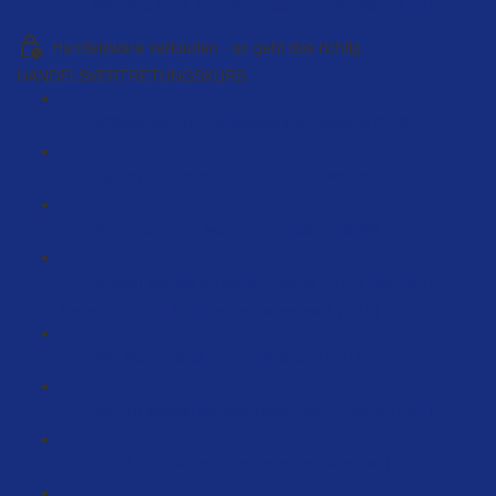
Wichtige Infos für dein Amazon Business (73:58)
Handelsware verkaufen - so geht das richtig
HANDELSVERTRETUNGSKURS
Willkommen im Handelsvertretungskurs (5:53)
Warum Hersteller mit dir arbeiten wollen (7:20)
Wer übernimmt welche Aufgaben? (8:36)
Worauf solltest du achten, wenn du mit Händlern,
Herstellern und Importeuren arbeitest? (7:15)
Wie wichtig sind Zahlungsziele? (8:21)
Warum solltest du Vereinbarungen machen? (9:12)
Wie du mit deinem Hersteller verhandelst (2:14)