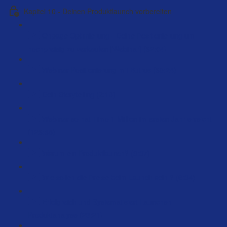
Kapitel 10 - Deinen Produktlaunch vorbereiten
Onpage Optimierung - Deine Positionierung um
hochpreisig zu verkaufen [Webinar] (62:04)
Webinar Positionierung mit Butrus (60:24)
Dein Storytelling (2:18)
Webinar so hat Timo 1 Million im ersten Jahr erreicht
(126:35)
Warum ein Produktlaunch? (8:37)
Wie sollen die Preise beim Launch sein ? (6:34)
Erfolgreich und Systematisiert Launchen –
Produktanalyse (23:21)