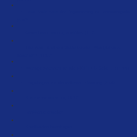
Fake Briefe nach der Registrierung im Handelsregister
(3:59)
Gewerbeanmeldung ausfüllen (11:31)
Interview mit einem Steuerberater: Was gibt es zu
beachten? (11:07)
Wichtige Nachricht an alle NICHT EU-Seller… (11:09)
Fragebogen zur steuerlichen Erfassung (2:46)
Krankenversicherung (6:12)
Bankkonto erstellen
Kreditkarten beantragen