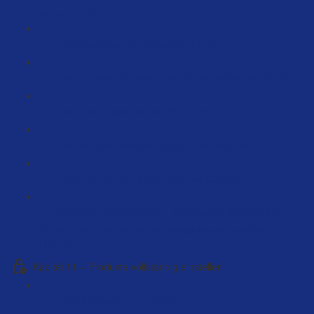
for you (7:00)
Produktvideos die verkaufen (14:03)
Warum deine Onpage optimierung wichtig ist (15:47)
Wichtige Ergänzung zu PPC (4:25)
Wie nutzt die Videokampagnen sinnvoll? (6:17)
SEO und Content Marketing Call (226:47)
Wichtige Erfolgsfaktoren, Grundlagen für SEO und
Conten, mit KI die optimalen Verkaufstexte erstellen
(106:23)
Kapitel 11 – Produkte vollständig einstellen
Artikel einstellen… (14:24)