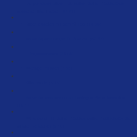
Die perfekten Bilder - So sollten deine Produktfotos
aussehen inkl. Farben (87:21)
Bilder erstellen mit dem KI Tool (14:55)
Verkaufspsychologie für Amazon (52:37)
Erfolgsbesipeiele (26:55)
Wichtige Phrasen (7:58)
Killer-Worte (4:14)
Verkaufsmaschine durch Testlogos Warentestonline
(15:17)
Wir kreieren für deine Produkte deine Produktfotos die
wirklich verkaufen (3:10)