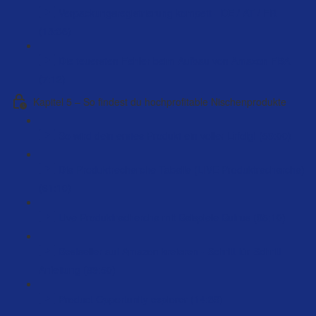
Verpackungsregistrierung kompett - DE / AT / FR
(18:36)
Die teuersten Fehler beim Aufbau von Amazon FBA
(7:12)
Kapitel 5 – So findest du hochprofitable Nischenprodukte
So wird dein erstes Produkt ein voller Erfolg! (59:00)
Die Produktrecherche Tabelle (LIVE Produktrecherche)
(61:10)
Live Produktrecherche mit Beispiele Butrus (95:10)
Bestseller auf Amazon kreieren - Schritt für Schritt
Anleitung (89:50)
Product Opportunity explorer (14:39)