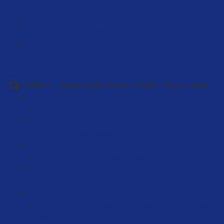
Zahlungsziele in Europa bekommen (4:23)
Elektronische Artikel in Europa verkaufen (4:07)
Warum Made in Europa/Germany im Marketing
funktioniert (8:32)
Kapitel 7 – Amazon-Seller-System: Kapitel – Markenrechte
Marken-Recherche (9:20)
Marke eintragen lassen (5:49)
Marke beim DPMA selbst anmelden (21:46)
Sparen bei der Markenanmeldung (3:11)
Sparen bei der EU Marke. Interview mit einem Anwalt
(26:23)