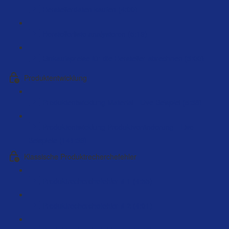
Herstellerdaten kaufen (4:00)
Herstellerliste analysieren (5:19)
Einkaufspreise für die Hersteller abrechnen (3:00)
Produktentwicklung
Produktentwicklung Material - Live Beispiel (5:38)
Produktentwicklung Produktveränderung - Live
Beispiele (141:39)
Klassische Produktrecherchefehler
Produktrecherchefehler # 1 (4:55)
Produktrecherchefehler # 2 (4:01)