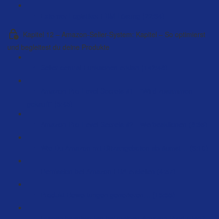
Externer Logistiker FBM Lösung (22:34)
Kapitel 12 – Amazon-Seller-System: Kapitel – So optimierst
und begleitest du deine Produkte
Seller central Funktionen erklärt (142:48)
Amazon-Pro-Level Secrets #1 - "Wird zusammen
gekauft" (5:45)
Amazon-Pro-Level Secrets #2 - Werbeaktionen (8:35)
Wie Du Amazon mit Blitzangeboten abräumst… (3:10)
Remission bei Amazon FBA erstellen (4:57)
Produkt-Bewertungen generieren… (15:55)
Fragen beantworten bei meinen Amazon-Produkten?