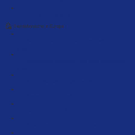
GPSR Mit Ki erstellen (5:03)
Herstellersuche in Europa
Warum Europa immer attraktiver wird während China
ausstirbt (18:04)
Haftungsrisiken minimieren oder sogar ausschließen
(9:22)
Was sind Kapitalbindungskosten (6:31)
Klassische Einkaufsquellen für Europa (11:40)
Makro Export Listen (9:06)
Wie arbeitest du mit Importeuren zusammen? (4:16)