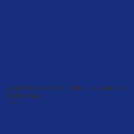
Amazon vertreten! (5:18)
Brand-Building auf Amazon mit Bernhard Rauscher
(12:52)
Brandbuilding mit Marketingauto. skalieren (74:37)
Marke anmelden in der Brandregistry (6:26)
LUCID Pflicht für alle AMAZON Händler (49:32)
Markenprodukte verkaufen (8:01)
Kapitel 8:Amazon Account - Richtlinien und Kennzahlen und
technisches Wissen
Dokumente zur Erstellung des Amazon Accounts
(17:04)
Amazon Account einrichten (6:33)