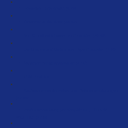
Bestseller Rank erklärt (6:25)
Gewinner in der Krise (45:32)
Von Grundbedürfnissen zu Produkten (20:49)
Die Chance und Gefahr von Hype Produkten (7:39)
Varianten richtig analysieren (4:10)
FBM Produkte
Kaufwahrscheinlichkeiten und Risikoeinschätzungen
(82:43)
Produktentwicklung per Knopfdruck (EXTREM
WICHTIG) (27:08)