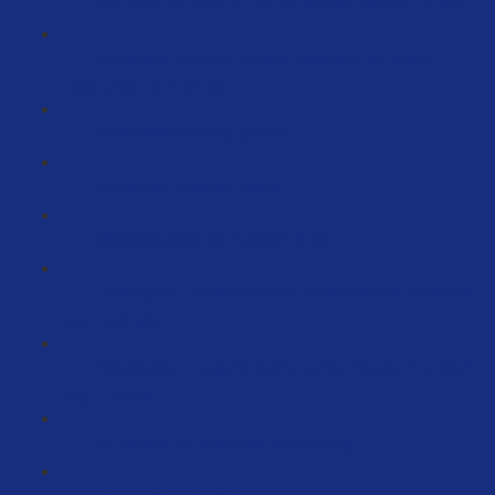
Wie ziehst Du Dich an, um zu beeindrucken? (17:31)
Wie bereite ich mich auf das Gespräch mit einem
Lieferanten vor? (21:50)
Einwandbehandlung (28:21)
Anliefeplan erstellen (48:21)
Überweisungen ins Ausland (3:46)
Fallbeispiele: Herstellersuche auf der Messe Frankfurt
Tag 1 (50:46)
Fallbeispiele: Herstellersuche auf der Messe Frankfurt
Tag 2 (12:23)
Ein Beispiel für eine gute Verpackung
GPSR Richtlinie (75:07)