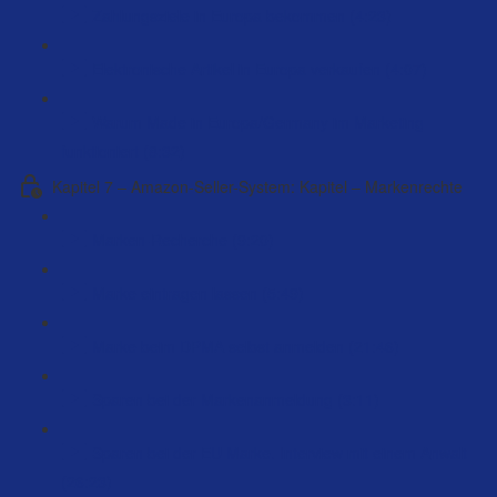
Zahlungsziele in Europa bekommen (4:23)
Elektronische Artikel in Europa verkaufen (4:07)
Warum Made in Europa/Germany im Marketing
funktioniert (8:32)
Kapitel 7 – Amazon-Seller-System: Kapitel – Markenrechte
Marken-Recherche (9:20)
Marke eintragen lassen (5:49)
Marke beim DPMA selbst anmelden (21:46)
Sparen bei der Markenanmeldung (3:11)
Sparen bei der EU Marke. Interview mit einem Anwalt
(26:23)