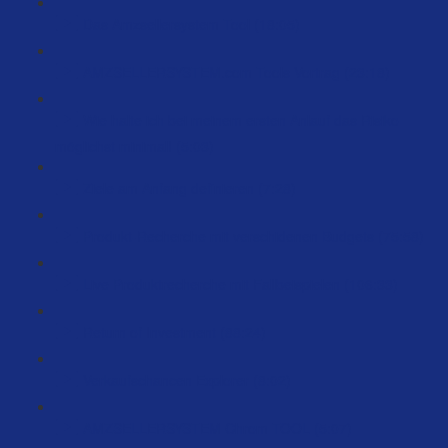
Das Amzsellersystem Tool (18:05)
AMZSELLERSYSTEM.com Tools Vortrag (23:18)
Wie halte ich bei meinem ersten Anlauf das Risiko
möglichst minimal! (5:03)
Ziele am Anfang definieren (7:28)
Produkt-Recherche mit verschidenen Budgets (75:58)
Live Produktrecherche mit Fallbeispielen (106:33)
Return of Investment (88:24)
Verkaufschancen Explorer (8:02)
AMZSELLERSYSTEM Chrom TOOL (5:07)