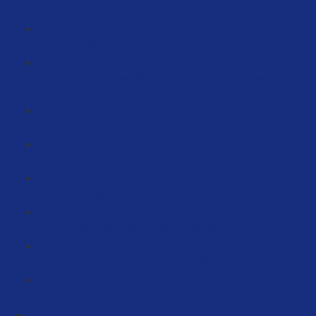
aber kein Mittel (6:33)
compliance (47:11)
Anleitungen erstellen und bei Amazon hochladen
(15:21)
Troubleshooting (35:25)
Auf Bewertungen Antworten (2:46)
Personalisierte Coupons schalten (3:12)
Aktuelles Kampagnenset-Up (29:38)
Das Launch Tracking Sheet (6:36)
Grundlegende KPI's für Analytics & Controlling (89:32)