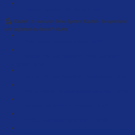
Externer Logistiker FBM Lösung (22:34)
Kapitel 12 – Amazon-Seller-System: Kapitel – So optimierst
und begleitest du deine Produkte
Seller central Funktionen erklärt (142:48)
Amazon-Pro-Level Secrets #1 - "Wird zusammen
gekauft" (5:45)
Amazon-Pro-Level Secrets #2 - Werbeaktionen (8:35)
Wie Du Amazon mit Blitzangeboten abräumst… (3:10)
Remission bei Amazon FBA erstellen (4:57)
Produkt-Bewertungen generieren… (15:55)
Fragen beantworten bei meinen Amazon-Produkten?