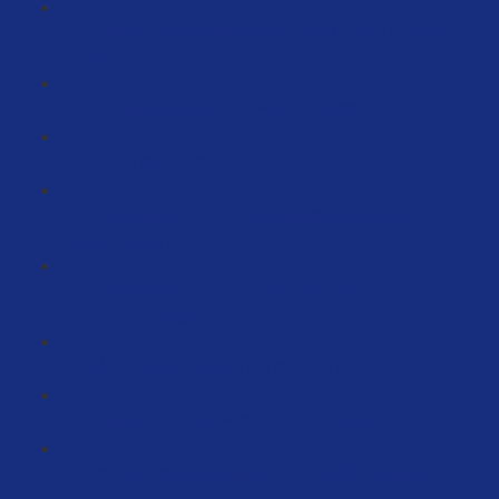
Patente, Geschmacksmuster und Marken (2 Videos)
(20:03)
Verpackung ist extrem wichtig… (4:36)
Logos sind schön - aber .... (5:05)
Deine Marke mithilfe von Lagerbestandsdateien
überschreiben (5:23)
Änderungen im Sellercentral über einen Fall
durchführen (2:36)
Markenanmeldungen auf Amazon (60:29)
Brauche ich eine Werbeagentur? (3:56)
Wie kannst du die Marken von fremden Marken auf