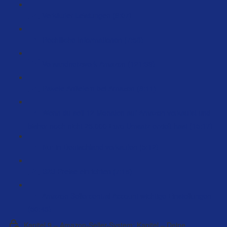
Verkäufer Leistungen (9:07)
Rechtliche Informationen (7:58)
Versandnetzwerk Amazon (121:39)
Pakete Anliefern bei Amazon (8:11)
Wenn du seit 12 Monaten auf Amazon verkaufst und
bisher noch nicht 25.000 Euro Umsatz erzielt hast (15:17)
Nur in Deutschland verkaufen (5:12)
B2B Preise einrichten (7:15)
Amazon Sellercentral Account wichtige Einstellungen
(50:43)
Kapitel 9 – Amazon-Seller-System: Kapitel – Deine