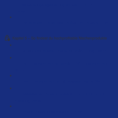
Verpackungsregistrierung kompett - DE / AT / FR
(18:36)
Die teuersten Fehler beim Aufbau von Amazon FBA
(7:12)
Kapitel 5 – So findest du hochprofitable Nischenprodukte
So wird dein erstes Produkt ein voller Erfolg! (59:00)
Die Produktrecherche Tabelle (LIVE Produktrecherche)
(61:10)
Live Produktrecherche mit Beispiele Butrus (95:10)
Bestseller auf Amazon kreieren - Schritt für Schritt
Anleitung (89:50)
Product Opportunity explorer (14:39)