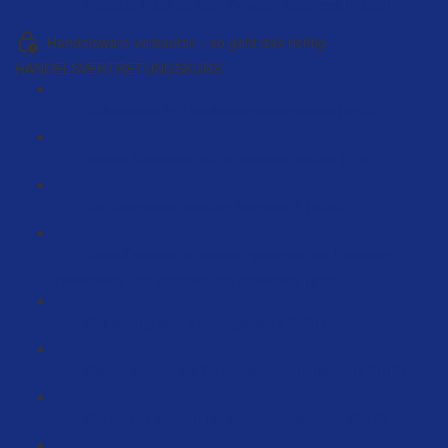
Wichtige Infos für dein Amazon Business (73:58)
Handelsware verkaufen - so geht das richtig
HANDELSVERTRETUNGSKURS
Willkommen im Handelsvertretungskurs (5:53)
Warum Hersteller mit dir arbeiten wollen (7:20)
Wer übernimmt welche Aufgaben? (8:36)
Worauf solltest du achten, wenn du mit Händlern,
Herstellern und Importeuren arbeitest? (7:15)
Wie wichtig sind Zahlungsziele? (8:21)
Warum solltest du Vereinbarungen machen? (9:12)
Wie du mit deinem Hersteller verhandelst (2:14)