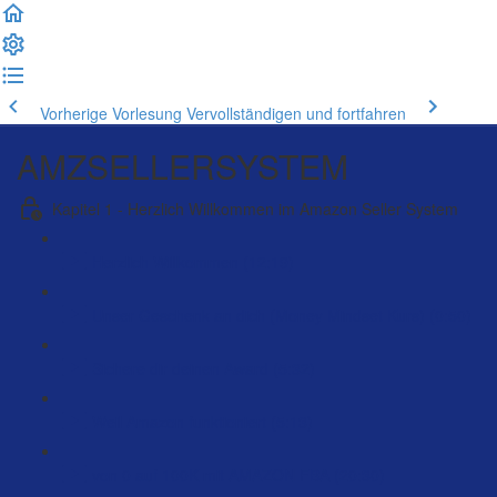
Vorherige Vorlesung
Vervollständigen und fortfahren
AMZSELLERSYSTEM
Kapitel 1 - Herzlich Willkommen im Amazon Seller System
Herzlich Willkommen (12:19)
Unser Geschenk an dich (Money Mindset Kurs) (0:50)
Sichere dir deinen Award (5:32)
Weil Amazon funktioniert (5:13)
von 0 auf 100K mit AMAZON FBA (20:30)