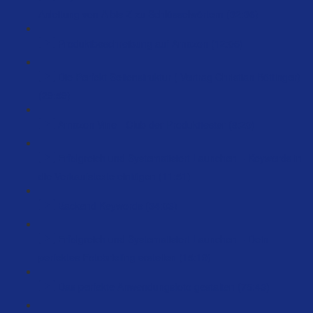
Anleitung von A bis Z zu Schlüsselwörtern (32:36)
Produktbeschreibung auf Amazon (12:05)
Die Perfekt Seitenstruktur ( Vortrag Christian Böttinger)
(29:59)
Amazon Vine - Club der Produkttester (8:20)
Erfolgreich und Systematisiert Launchen – Keywords in
die Verkaufstexte einfügen (11:51)
Backend Keywords (34:03)
Erfolgreich und Systematisiert Launchen – Dein
perfektes Fotobriefing erstellen (15:19)
Das perfekte Anwendungsfoto gestalten (75:43)