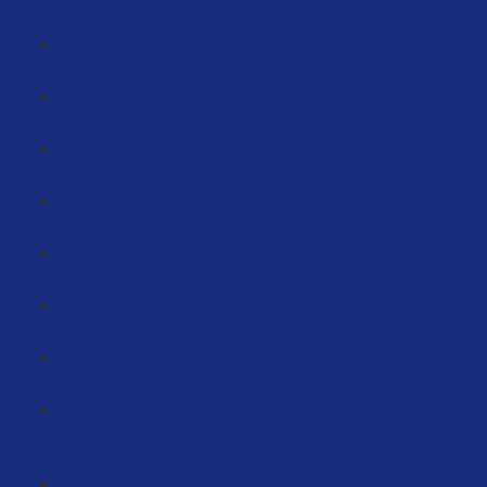
EORI Nummer beantragen (3:16)
Verpackungslizensierung (32:22)
EAN Codes kaufen (11:19)
Digitale Unternehmensstruktur (89:59)
Deine Büroausstattung (6:38)
Gründungszuschuß
Google Drive Struktur (4:25)
Interview mit einem Lieferanten aus der EU (4:51)
Verpackungslizensierung in Österreich und Frankreich
- Wichtige Änderungen für 2023! (27:20)