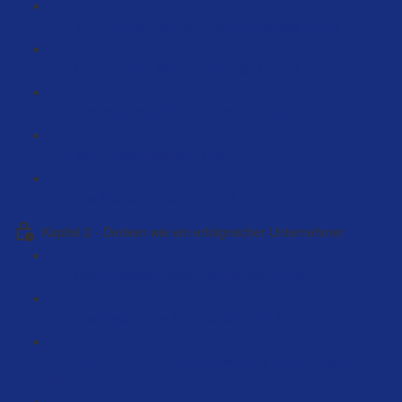
Welchen Wert hat ein Amazon Business (6:01)
Dein Amazon Weg und Zeitplan (18:02)
Wichtige Begriffe bei Amazon FBA (6:52)
Mehr Artikel machen (7:36)
Das Käuferverhalten (10:48)
Kapitel 2 - Denken wie ein erfolgreicher Unternehmer
Deine Selbstverwirklich ist wichtig (13:46)
Das Kostüm des Angestellten (13:18)
Übernimm die volle Verantwortung für dein Leben
(97:00)