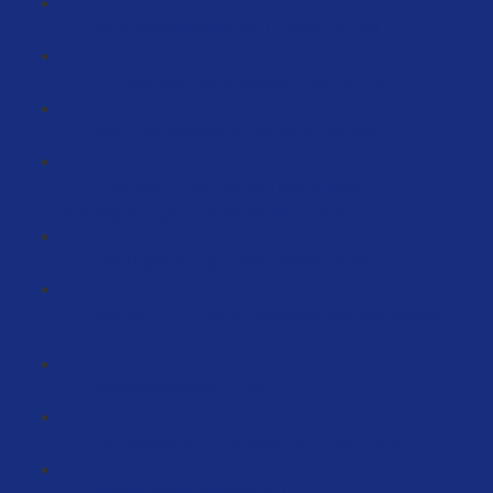
Neue Versandkosten ab 1.3.2023 (41:09)
Internationale Handelsklauseln (Incoterms) (3:21)
Import mit Zollexperte Patrick Burbitz (62:11)
18.02.2021: Live Call mit Timo Böttinger -
Produktprüfungen und Zertifikate. (125:31)
EAR Registrierung (Elektroartikel) (7:48)
Wichtig! - EPR Elektro Bestätigen und Kontrollieren
(7:11)
Betriebshaftpflicht (15:22)
Die Zollexpertin – Francine Dammholz (23:24)
Welche Bestell-Menge? (5:47)