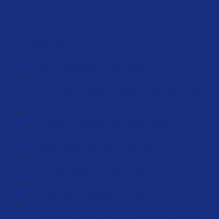
(9:51)
Wie erstelle ich Filter URLS? Ganz oben in der Suche
ranken (8:50)
ASIN-Hijacking auf Amazon (6:56)
Wie erhöhe ich meine Conversionrate durch eBooks?
(24:35)
Produkte automatisiert überwachen (5:44)
Mehr Bewertungen durch Briefe (3:51)
Aktueller Status von Amazon Ads (17:49)
Video Ads - Ergebnisse & Service (11:28)
Preise reduzieren aufgrund Umsatzdrucks - ein Weg