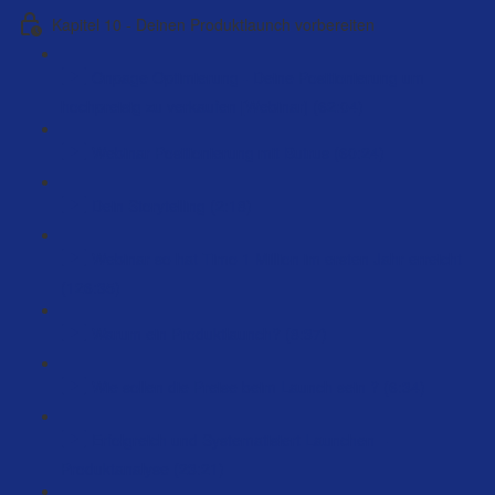
Kapitel 10 - Deinen Produktlaunch vorbereiten
Onpage Optimierung - Deine Positionierung um
hochpreisig zu verkaufen [Webinar] (62:04)
Webinar Positionierung mit Butrus (60:24)
Dein Storytelling (2:18)
Webinar so hat Timo 1 Million im ersten Jahr erreicht
(126:35)
Warum ein Produktlaunch? (8:37)
Wie sollen die Preise beim Launch sein ? (6:34)
Erfolgreich und Systematisiert Launchen –
Produktanalyse (23:21)