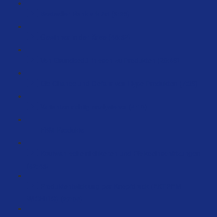
Bestseller Rank erklärt (6:25)
Gewinner in der Krise (45:32)
Von Grundbedürfnissen zu Produkten (20:49)
Die Chance und Gefahr von Hype Produkten (7:39)
Varianten richtig analysieren (4:10)
FBM Produkte
Kaufwahrscheinlichkeiten und Risikoeinschätzungen
(82:43)
Produktentwicklung per Knopfdruck (EXTREM
WICHTIG) (27:08)