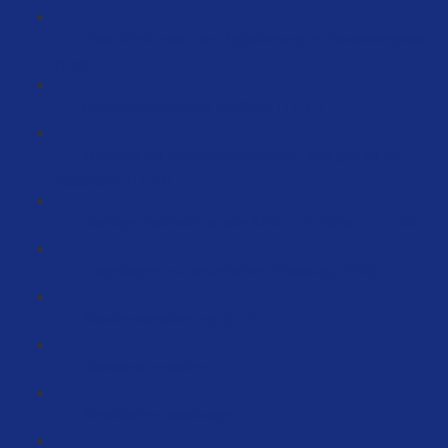
Fake Briefe nach der Registrierung im Handelsregister
(3:59)
Gewerbeanmeldung ausfüllen (11:31)
Interview mit einem Steuerberater: Was gibt es zu
beachten? (11:07)
Wichtige Nachricht an alle NICHT EU-Seller… (11:09)
Fragebogen zur steuerlichen Erfassung (2:46)
Krankenversicherung (6:12)
Bankkonto erstellen
Kreditkarten beantragen