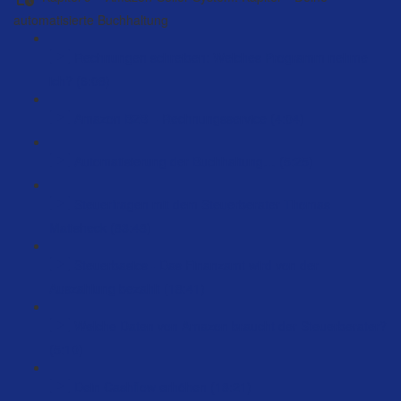
automatisierte Buchhaltung
Rechnungen schreiben: Welches Programm nehme
ich? (6:08)
Amazon B2B – Rechnungsservice (4:04)
Automatisierung der Buchhaltung… (5:25)
Steuerfragen mit dem Steuerberater Thomas
Matisheck (83:48)
Steuerbasics - Das Finanzamt wird von der
Auszahlung bezahlt (18:41)
Welche Daten von Amazon braucht der Steuerberater?
(5:10)
Dein Cashflow erhöhen (18:21)