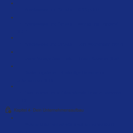
Arbeitsweise und Struktur – KISS (4:01)
Arbeitsweise und Struktur – Wichtig und Dringend
(9:21)
Arbeitsweise und Struktur – Dein Wochenplan (9:27)
Deine Vorlage über Trello - Einfach Kopieren (6:52)
Skalierungsfehler - 4 Wichtige Bereiche im
Unternehmen (9:16)
Dein Journal um auf das nächste Level zu kommen
(1:13)
Kapitel 4- Dein Unternehmensaufbau
Welche Unternehmensform soll ich verwenden?
(66:10)