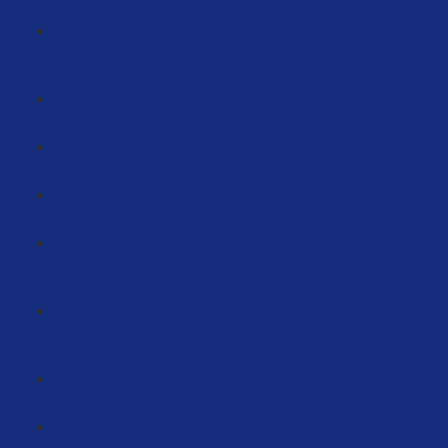
Wie ziehst Du Dich an, um zu beeindrucken? (17:31)
Wie bereite ich mich auf das Gespräch mit einem
Lieferanten vor? (21:50)
Einwandbehandlung (28:21)
Anliefeplan erstellen (48:21)
Überweisungen ins Ausland (3:46)
Fallbeispiele: Herstellersuche auf der Messe Frankfurt
Tag 1 (50:46)
Fallbeispiele: Herstellersuche auf der Messe Frankfurt
Tag 2 (12:23)
Ein Beispiel für eine gute Verpackung
GPSR Richtlinie (75:07)