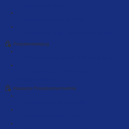
Herstellerdaten kaufen (4:00)
Herstellerliste analysieren (5:19)
Einkaufspreise für die Hersteller abrechnen (3:00)
Produktentwicklung
Produktentwicklung Material - Live Beispiel (5:38)
Produktentwicklung Produktveränderung - Live
Beispiele (141:39)
Klassische Produktrecherchefehler
Produktrecherchefehler # 1 (4:55)
Produktrecherchefehler # 2 (4:01)