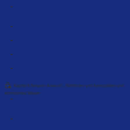
Amazon vertreten! (5:18)
Brand-Building auf Amazon mit Bernhard Rauscher
(12:52)
Brandbuilding mit Marketingauto. skalieren (74:37)
Marke anmelden in der Brandregistry (6:26)
LUCID Pflicht für alle AMAZON Händler (49:32)
Markenprodukte verkaufen (8:01)
Kapitel 8:Amazon Account - Richtlinien und Kennzahlen und
technisches Wissen
Dokumente zur Erstellung des Amazon Accounts
(17:04)
Amazon Account einrichten (6:33)