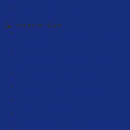
GPSR Mit Ki erstellen (5:03)
Herstellersuche in Europa
Warum Europa immer attraktiver wird während China
ausstirbt (18:04)
Haftungsrisiken minimieren oder sogar ausschließen
(9:22)
Was sind Kapitalbindungskosten (6:31)
Klassische Einkaufsquellen für Europa (11:40)
Makro Export Listen (9:06)
Wie arbeitest du mit Importeuren zusammen? (4:16)