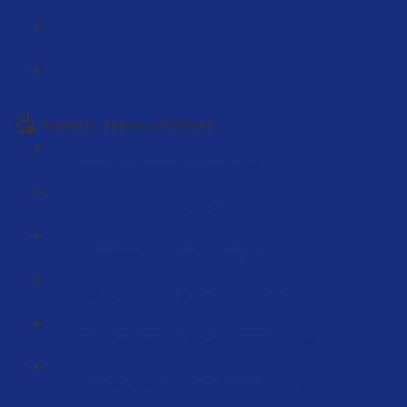
Produktrecherchefehler # 3 (3:48)
Produktrecherchefehler #4 (3:48)
Produktrecherchefehler #5 (3:38)
Kapitel 6 - Import und Einkauf
Einleitung Herstellersuche (5:48)
Die besten Einkaufsquellen in der EU (75:50)
Handelsware zu Eigenmarke (5:50)
Fallbeispiel Hersteller in der EU finden (27:23)
Einkaufspreise mit Alibaba ermitteln (6:36)
Preise kalkulieren (Praxisbeispiel) (21:25)