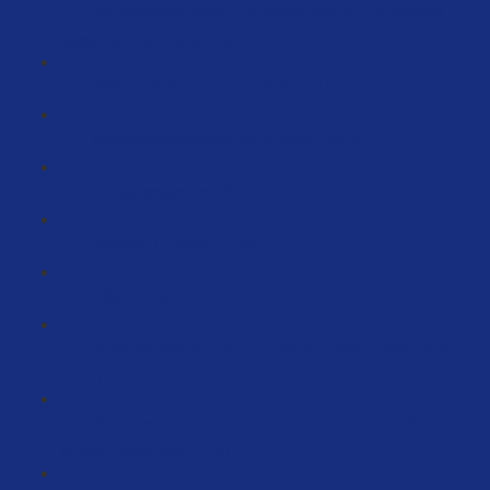
Die perfekten Bilder - So sollten deine Produktfotos
aussehen inkl. Farben (87:21)
Bilder erstellen mit dem KI Tool (14:55)
Verkaufspsychologie für Amazon (52:37)
Erfolgsbesipeiele (26:55)
Wichtige Phrasen (7:58)
Killer-Worte (4:14)
Verkaufsmaschine durch Testlogos Warentestonline
(15:17)
Wir kreieren für deine Produkte deine Produktfotos die
wirklich verkaufen (3:10)