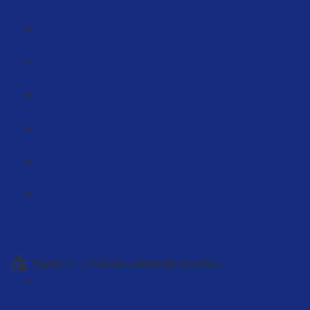
for you (7:00)
Produktvideos die verkaufen (14:03)
Warum deine Onpage optimierung wichtig ist (15:47)
Wichtige Ergänzung zu PPC (4:25)
Wie nutzt die Videokampagnen sinnvoll? (6:17)
SEO und Content Marketing Call (226:47)
Wichtige Erfolgsfaktoren, Grundlagen für SEO und
Conten, mit KI die optimalen Verkaufstexte erstellen
(106:23)
Kapitel 11 – Produkte vollständig einstellen
Artikel einstellen… (14:24)