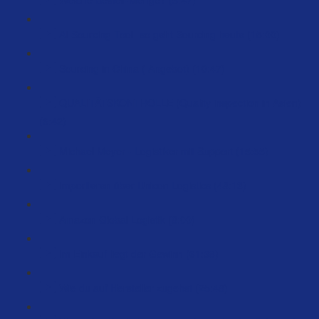
AI Sourcing Tool- so geht Sourcing heute (15:00)
Sourcing in China ( Angebot) (10:47)
QUALITÄTSKONTROLLE (Quality inspection in Asien)
(6:42)
Michael Meyer - Logistiker mit Support (15:55)
Importieren über Unicon Logistics (48:13)
Amazon Global Logistik (8:00)
Im Einkauf liegt der Gewinn (61:38)
Wie du auf Hersteller zugehst (25:48)