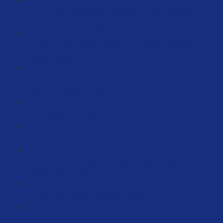
Du hast persönliche Probleme, die sich auf dein
Unternehmen übertragen! (29:53)
Wie du eine Sache machst – so machst du alles in
deinem Leben (15:07)
Deine 7 Lebensbereiche und wie alles miteinander
zusammenhängt (26:13)
Morgens- und Abendroutine (13:36)
Inputs = Outputs (1:52)
Wieso du dir aussuchen darfst, was du glaubst –
Glaubenssätze (25:16)
Verkettung der Ereignisse (35:26)
Standards und besser werden (7:22)