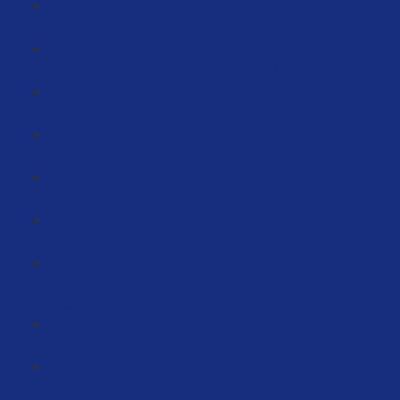
Variationen [2 Videos] (16:39)
Artikel an Amazon-FBA senden… (15:15)
Marke bei Amazon registrieren… (7:58)
Wie mache ich APlus (8:06)
An bestehendem Angebot dranhängen… (4:37)
Wie Du “Sets” bildest… (7:53)
Freigabe zum Listen von neuen Artikeln auf Amazon
beantragen (6:12)
Handelsware verkaufen – so verkaufst du (10:38)
Coupon schalten (8:41)