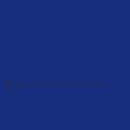
KAIZEN – Deshalb ist Amazon das erfolgreichste
Unternehmen der Welt (4:17)
Deine 10 Jahresvision (7:30)
Flow - 5x effizienter zu sein als der Rest (22:58)
Das Parkonische Gesetz - Live Call Aufnahme (137:13)
Kopieren von anderen Mitgliedern (10:20)
Kapitel 3 – Deine effiziente Denk- und Arbeitsweise
Selbstvertrauen aufbauen (13:14)
Aufgaben sammeln (2:21)
Warum weniger mehr ist (3:10)