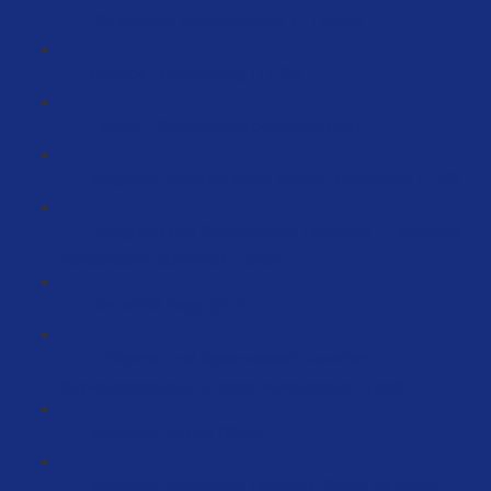
Die perfekte Produktstruktur #1 (10:07)
Onpage - Optimierung (11:27)
Launch - Bewertungen beachten! (3:41)
Magische Worte die deine Kunden verzaubern (7:58)
Erfolgreich und Systematisiert Launchen – Fesselnde
Verkaufstexte schreiben (18:05)
Die WWW-Regel (3:10)
Erfolgreich und Systematisiert Launchen –
Keywordrecherche für deine Verkaufstexte (18:03)
Keywords Vortrag (29:33)
Keywords: Praktischer Leitfaden: Schritt-für-Schritt-