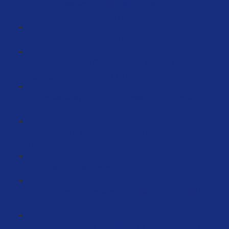
AI Bildbearbeitung - KI statt Photoshop &
Programmierer? So geht’s! (19:10)
AI Grafikbearbeitung (6:15)
Erfolgreich und Systematisiert Launchen – PPC
Kampagnen vorbereiten (11:12)
Verkaufspsychologie für physische Produkte auf
Amazon (59:26)
Storytelling für mehr Umsatz im Amazon-Business
(100:27)
Amazon Experimente (7:10)
PPC Psychologie Kurs – PPC WIRKLICH VERSTEHEN
(51:52)
KI Produktvideos - KI Videos als Umsatzbooster done