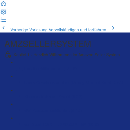
Vorherige Vorlesung
Vervollständigen und fortfahren
AMZSELLERSYSTEM
Kapitel 1 - Herzlich Willkommen im Amazon Seller System
Herzlich Willkommen (12:19)
Unser Geschenk an dich (Money Mindset Kurs) (0:50)
Sichere dir deinen Award (5:32)
Weil Amazon funktioniert (5:13)
von 0 auf 100K mit AMAZON FBA (20:30)