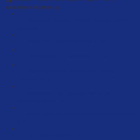
automatisierte Buchhaltung
Rechnungen schreiben: Welches Programm nehme
ich? (6:08)
Amazon B2B – Rechnungsservice (4:04)
Automatisierung der Buchhaltung… (5:25)
Steuerfragen mit dem Steuerberater Thomas
Matisheck (83:48)
Steuerbasics - Das Finanzamt wird von der
Auszahlung bezahlt (18:41)
Welche Daten von Amazon braucht der Steuerberater?
(5:10)
Dein Cashflow erhöhen (18:21)