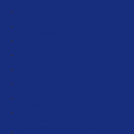
EORI Nummer beantragen (3:16)
Verpackungslizensierung (32:22)
EAN Codes kaufen (11:19)
Digitale Unternehmensstruktur (89:59)
Deine Büroausstattung (6:38)
Gründungszuschuß
Google Drive Struktur (4:25)
Interview mit einem Lieferanten aus der EU (4:51)
Verpackungslizensierung in Österreich und Frankreich
- Wichtige Änderungen für 2023! (27:20)