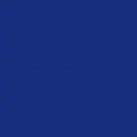
Variationen [2 Videos] (16:39)
Artikel an Amazon-FBA senden… (15:15)
Marke bei Amazon registrieren… (7:58)
Wie mache ich APlus (8:06)
An bestehendem Angebot dranhängen… (4:37)
Wie Du “Sets” bildest… (7:53)
Freigabe zum Listen von neuen Artikeln auf Amazon
beantragen (6:12)
Handelsware verkaufen – so verkaufst du (10:38)
Coupon schalten (8:41)