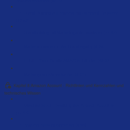
Amazon vertreten! (5:18)
Brand-Building auf Amazon mit Bernhard Rauscher
(12:52)
Brandbuilding mit Marketingauto. skalieren (74:37)
Marke anmelden in der Brandregistry (6:26)
LUCID Pflicht für alle AMAZON Händler (49:32)
Markenprodukte verkaufen (8:01)
Kapitel 8:Amazon Account - Richtlinien und Kennzahlen und
technisches Wissen
Dokumente zur Erstellung des Amazon Accounts
(17:04)
Amazon Account einrichten (6:33)