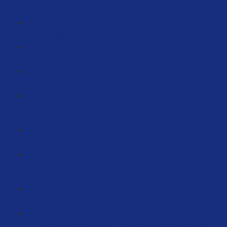
Die perfekte Produktstruktur #1 (10:07)
Onpage - Optimierung (11:27)
Launch - Bewertungen beachten! (3:41)
Magische Worte die deine Kunden verzaubern (7:58)
Erfolgreich und Systematisiert Launchen – Fesselnde
Verkaufstexte schreiben (18:05)
Die WWW-Regel (3:10)
Erfolgreich und Systematisiert Launchen –
Keywordrecherche für deine Verkaufstexte (18:03)
Keywords Vortrag (29:33)
Keywords: Praktischer Leitfaden: Schritt-für-Schritt-