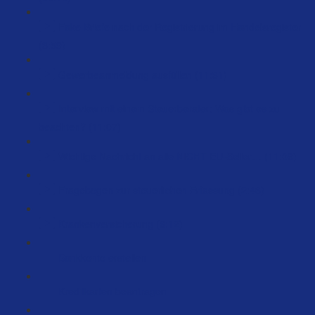
Fake Briefe nach der Registrierung im Handelsregister
(3:59)
Gewerbeanmeldung ausfüllen (11:31)
Interview mit einem Steuerberater: Was gibt es zu
beachten? (11:07)
Wichtige Nachricht an alle NICHT EU-Seller… (11:09)
Fragebogen zur steuerlichen Erfassung (2:46)
Krankenversicherung (6:12)
Bankkonto erstellen
Kreditkarten beantragen