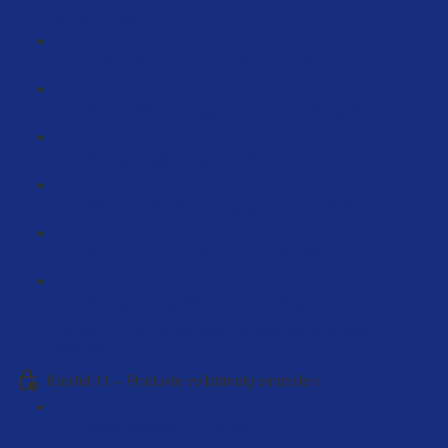
for you (7:00)
Produktvideos die verkaufen (14:03)
Warum deine Onpage optimierung wichtig ist (15:47)
Wichtige Ergänzung zu PPC (4:25)
Wie nutzt die Videokampagnen sinnvoll? (6:17)
SEO und Content Marketing Call (226:47)
Wichtige Erfolgsfaktoren, Grundlagen für SEO und
Conten, mit KI die optimalen Verkaufstexte erstellen
(106:23)
Kapitel 11 – Produkte vollständig einstellen
Artikel einstellen… (14:24)