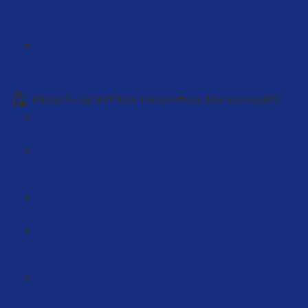
Verpackungsregistrierung kompett - DE / AT / FR
(18:36)
Die teuersten Fehler beim Aufbau von Amazon FBA
(7:12)
Kapitel 5 – So findest du hochprofitable Nischenprodukte
So wird dein erstes Produkt ein voller Erfolg! (59:00)
Die Produktrecherche Tabelle (LIVE Produktrecherche)
(61:10)
Live Produktrecherche mit Beispiele Butrus (95:10)
Bestseller auf Amazon kreieren - Schritt für Schritt
Anleitung (89:50)
Product Opportunity explorer (14:39)