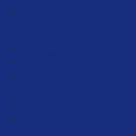
aber kein Mittel (6:33)
compliance (47:11)
Anleitungen erstellen und bei Amazon hochladen
(15:21)
Troubleshooting (35:25)
Auf Bewertungen Antworten (2:46)
Personalisierte Coupons schalten (3:12)
Aktuelles Kampagnenset-Up (29:38)
Das Launch Tracking Sheet (6:36)
Grundlegende KPI's für Analytics & Controlling (89:32)