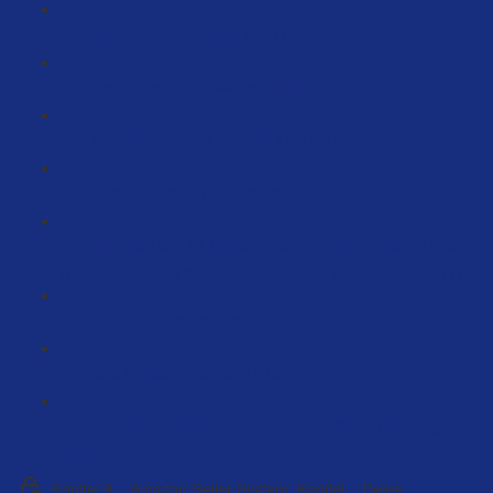
Verkäufer Leistungen (9:07)
Rechtliche Informationen (7:58)
Versandnetzwerk Amazon (121:39)
Pakete Anliefern bei Amazon (8:11)
Wenn du seit 12 Monaten auf Amazon verkaufst und
bisher noch nicht 25.000 Euro Umsatz erzielt hast (15:17)
Nur in Deutschland verkaufen (5:12)
B2B Preise einrichten (7:15)
Amazon Sellercentral Account wichtige Einstellungen
(50:43)
Kapitel 9 – Amazon-Seller-System: Kapitel – Deine