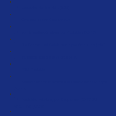
Bestseller Rank erklärt (6:25)
Gewinner in der Krise (45:32)
Von Grundbedürfnissen zu Produkten (20:49)
Die Chance und Gefahr von Hype Produkten (7:39)
Varianten richtig analysieren (4:10)
FBM Produkte
Kaufwahrscheinlichkeiten und Risikoeinschätzungen
(82:43)
Produktentwicklung per Knopfdruck (EXTREM
WICHTIG) (27:08)