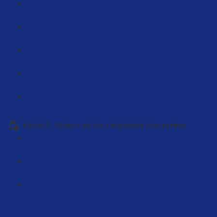
Welchen Wert hat ein Amazon Business (6:01)
Dein Amazon Weg und Zeitplan (18:02)
Wichtige Begriffe bei Amazon FBA (6:52)
Mehr Artikel machen (7:36)
Das Käuferverhalten (10:48)
Kapitel 2 - Denken wie ein erfolgreicher Unternehmer
Deine Selbstverwirklich ist wichtig (13:46)
Das Kostüm des Angestellten (13:18)
Übernimm die volle Verantwortung für dein Leben
(97:00)