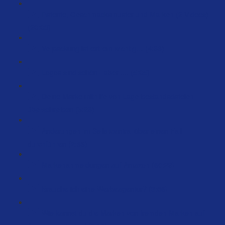
Patente, Geschmacksmuster und Marken (2 Videos)
(20:03)
Verpackung ist extrem wichtig… (4:36)
Logos sind schön - aber .... (5:05)
Deine Marke mithilfe von Lagerbestandsdateien
überschreiben (5:23)
Änderungen im Sellercentral über einen Fall
durchführen (2:36)
Markenanmeldungen auf Amazon (60:29)
Brauche ich eine Werbeagentur? (3:56)
Wie kannst du die Marken von fremden Marken auf