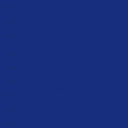
AI Sourcing Tool- so geht Sourcing heute (15:00)
Sourcing in China ( Angebot) (10:47)
QUALITÄTSKONTROLLE (Quality inspection in Asien)
(6:42)
Michael Meyer - Logistiker mit Support (15:55)
Importieren über Unicon Logistics (48:13)
Amazon Global Logistik (8:00)
Im Einkauf liegt der Gewinn (61:38)
Wie du auf Hersteller zugehst (25:48)