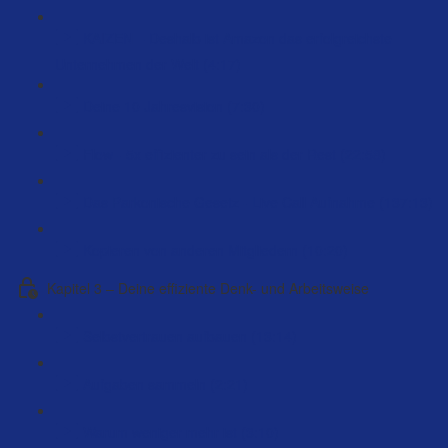
KAIZEN – Deshalb ist Amazon das erfolgreichste
Unternehmen der Welt (4:17)
Deine 10 Jahresvision (7:30)
Flow - 5x effizienter zu sein als der Rest (22:58)
Das Parkonische Gesetz - Live Call Aufnahme (137:13)
Kopieren von anderen Mitgliedern (10:20)
Kapitel 3 – Deine effiziente Denk- und Arbeitsweise
Selbstvertrauen aufbauen (13:14)
Aufgaben sammeln (2:21)
Warum weniger mehr ist (3:10)