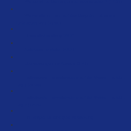
Wie ziehst Du Dich an, um zu beeindrucken? (17:31)
Wie bereite ich mich auf das Gespräch mit einem
Lieferanten vor? (21:50)
Einwandbehandlung (28:21)
Anliefeplan erstellen (48:21)
Überweisungen ins Ausland (3:46)
Fallbeispiele: Herstellersuche auf der Messe Frankfurt
Tag 1 (50:46)
Fallbeispiele: Herstellersuche auf der Messe Frankfurt
Tag 2 (12:23)
Ein Beispiel für eine gute Verpackung
GPSR Richtlinie (75:07)