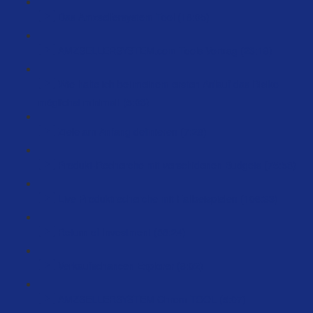
Das Amzsellersystem Tool (18:05)
AMZSELLERSYSTEM.com Tools Vortrag (23:18)
Wie halte ich bei meinem ersten Anlauf das Risiko
möglichst minimal! (5:03)
Ziele am Anfang definieren (7:28)
Produkt-Recherche mit verschidenen Budgets (75:58)
Live Produktrecherche mit Fallbeispielen (106:33)
Return of Investment (88:24)
Verkaufschancen Explorer (8:02)
AMZSELLERSYSTEM Chrom TOOL (5:07)