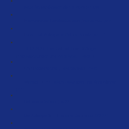
Neue Versandkosten ab 1.3.2023 (41:09)
Internationale Handelsklauseln (Incoterms) (3:21)
Import mit Zollexperte Patrick Burbitz (62:11)
18.02.2021: Live Call mit Timo Böttinger -
Produktprüfungen und Zertifikate. (125:31)
EAR Registrierung (Elektroartikel) (7:48)
Wichtig! - EPR Elektro Bestätigen und Kontrollieren
(7:11)
Betriebshaftpflicht (15:22)
Die Zollexpertin – Francine Dammholz (23:24)
Welche Bestell-Menge? (5:47)