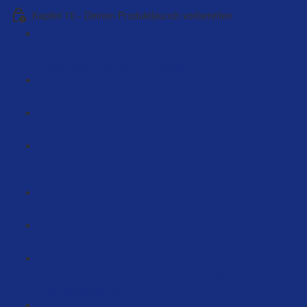
Kapitel 10 - Deinen Produktlaunch vorbereiten
Onpage Optimierung - Deine Positionierung um
hochpreisig zu verkaufen [Webinar] (62:04)
Webinar Positionierung mit Butrus (60:24)
Dein Storytelling (2:18)
Webinar so hat Timo 1 Million im ersten Jahr erreicht
(126:35)
Warum ein Produktlaunch? (8:37)
Wie sollen die Preise beim Launch sein ? (6:34)
Erfolgreich und Systematisiert Launchen –
Produktanalyse (23:21)