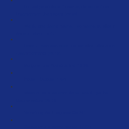
Du hast persönliche Probleme, die sich auf dein
Unternehmen übertragen! (29:53)
Wie du eine Sache machst – so machst du alles in
deinem Leben (15:07)
Deine 7 Lebensbereiche und wie alles miteinander
zusammenhängt (26:13)
Morgens- und Abendroutine (13:36)
Inputs = Outputs (1:52)
Wieso du dir aussuchen darfst, was du glaubst –
Glaubenssätze (25:16)
Verkettung der Ereignisse (35:26)
Standards und besser werden (7:22)