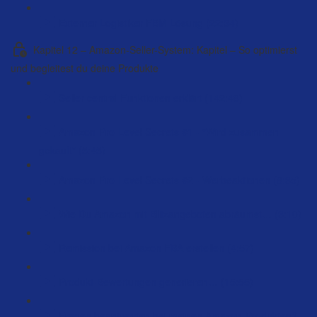
Externer Logistiker FBM Lösung (22:34)
Kapitel 12 – Amazon-Seller-System: Kapitel – So optimierst
und begleitest du deine Produkte
Seller central Funktionen erklärt (142:48)
Amazon-Pro-Level Secrets #1 - "Wird zusammen
gekauft" (5:45)
Amazon-Pro-Level Secrets #2 - Werbeaktionen (8:35)
Wie Du Amazon mit Blitzangeboten abräumst… (3:10)
Remission bei Amazon FBA erstellen (4:57)
Produkt-Bewertungen generieren… (15:55)
Fragen beantworten bei meinen Amazon-Produkten?