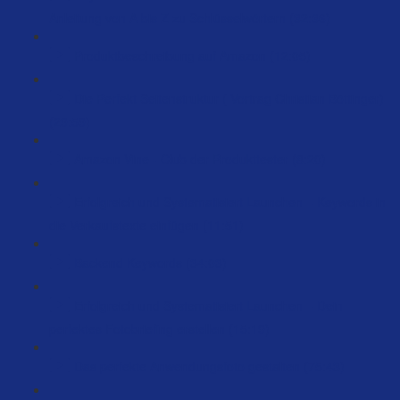
Anleitung von A bis Z zu Schlüsselwörtern (32:36)
Produktbeschreibung auf Amazon (12:05)
Die Perfekt Seitenstruktur ( Vortrag Christian Böttinger)
(29:59)
Amazon Vine - Club der Produkttester (8:20)
Erfolgreich und Systematisiert Launchen – Keywords in
die Verkaufstexte einfügen (11:51)
Backend Keywords (34:03)
Erfolgreich und Systematisiert Launchen – Dein
perfektes Fotobriefing erstellen (15:19)
Das perfekte Anwendungsfoto gestalten (75:43)