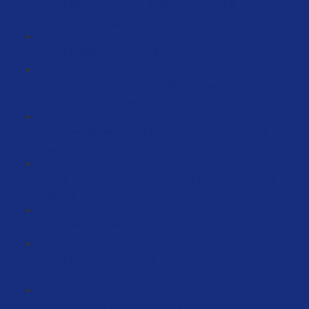
AI Bildbearbeitung - KI statt Photoshop &
Programmierer? So geht’s! (19:10)
AI Grafikbearbeitung (6:15)
Erfolgreich und Systematisiert Launchen – PPC
Kampagnen vorbereiten (11:12)
Verkaufspsychologie für physische Produkte auf
Amazon (59:26)
Storytelling für mehr Umsatz im Amazon-Business
(100:27)
Amazon Experimente (7:10)
PPC Psychologie Kurs – PPC WIRKLICH VERSTEHEN
(51:52)
KI Produktvideos - KI Videos als Umsatzbooster done