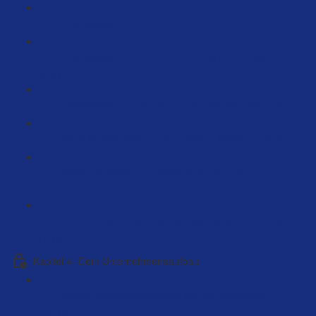
Arbeitsweise und Struktur – KISS (4:01)
Arbeitsweise und Struktur – Wichtig und Dringend
(9:21)
Arbeitsweise und Struktur – Dein Wochenplan (9:27)
Deine Vorlage über Trello - Einfach Kopieren (6:52)
Skalierungsfehler - 4 Wichtige Bereiche im
Unternehmen (9:16)
Dein Journal um auf das nächste Level zu kommen
(1:13)
Kapitel 4- Dein Unternehmensaufbau
Welche Unternehmensform soll ich verwenden?
(66:10)