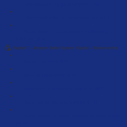
Zahlungsziele in Europa bekommen (4:23)
Elektronische Artikel in Europa verkaufen (4:07)
Warum Made in Europa/Germany im Marketing
funktioniert (8:32)
Kapitel 7 – Amazon-Seller-System: Kapitel – Markenrechte
Marken-Recherche (9:20)
Marke eintragen lassen (5:49)
Marke beim DPMA selbst anmelden (21:46)
Sparen bei der Markenanmeldung (3:11)
Sparen bei der EU Marke. Interview mit einem Anwalt
(26:23)