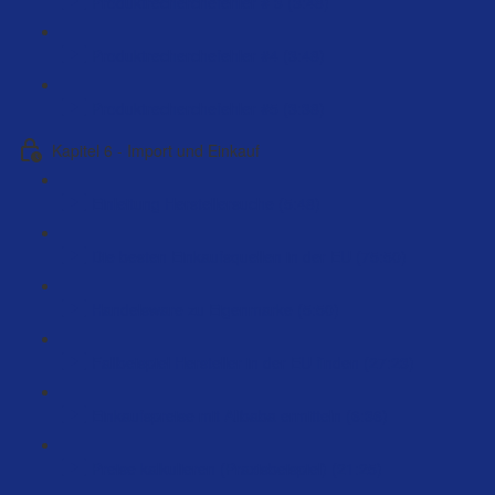
Produktrecherchefehler # 3 (3:48)
Produktrecherchefehler #4 (3:48)
Produktrecherchefehler #5 (3:38)
Kapitel 6 - Import und Einkauf
Einleitung Herstellersuche (5:48)
Die besten Einkaufsquellen in der EU (75:50)
Handelsware zu Eigenmarke (5:50)
Fallbeispiel Hersteller in der EU finden (27:23)
Einkaufspreise mit Alibaba ermitteln (6:36)
Preise kalkulieren (Praxisbeispiel) (21:25)