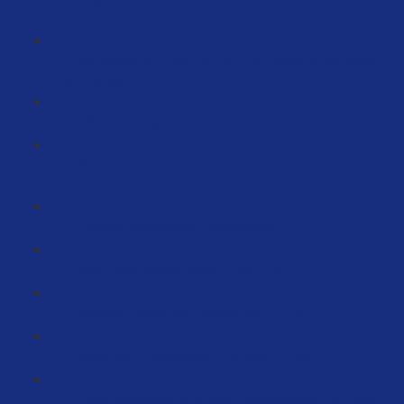
(9:51)
Wie erstelle ich Filter URLS? Ganz oben in der Suche
ranken (8:50)
ASIN-Hijacking auf Amazon (6:56)
Wie erhöhe ich meine Conversionrate durch eBooks?
(24:35)
Produkte automatisiert überwachen (5:44)
Mehr Bewertungen durch Briefe (3:51)
Aktueller Status von Amazon Ads (17:49)
Video Ads - Ergebnisse & Service (11:28)
Preise reduzieren aufgrund Umsatzdrucks - ein Weg