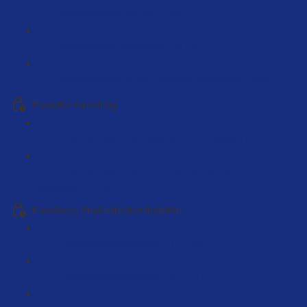
Herstellerdaten kaufen (4:00)
Herstellerliste analysieren (5:19)
Einkaufspreise für die Hersteller abrechnen (3:00)
Produktentwicklung
Produktentwicklung Material - Live Beispiel (5:38)
Produktentwicklung Produktveränderung - Live
Beispiele (141:39)
Klassische Produktrecherchefehler
Produktrecherchefehler # 1 (4:55)
Produktrecherchefehler # 2 (4:01)