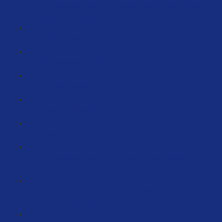
Die perfekten Bilder - So sollten deine Produktfotos
aussehen inkl. Farben (87:21)
Bilder erstellen mit dem KI Tool (14:55)
Verkaufspsychologie für Amazon (52:37)
Erfolgsbesipeiele (26:55)
Wichtige Phrasen (7:58)
Killer-Worte (4:14)
Verkaufsmaschine durch Testlogos Warentestonline
(15:17)
Wir kreieren für deine Produkte deine Produktfotos die
wirklich verkaufen (3:10)