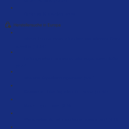
GPSR Mit Ki erstellen (5:03)
Herstellersuche in Europa
Warum Europa immer attraktiver wird während China
ausstirbt (18:04)
Haftungsrisiken minimieren oder sogar ausschließen
(9:22)
Was sind Kapitalbindungskosten (6:31)
Klassische Einkaufsquellen für Europa (11:40)
Makro Export Listen (9:06)
Wie arbeitest du mit Importeuren zusammen? (4:16)