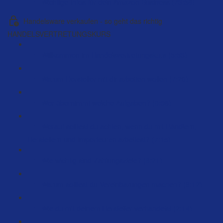
Wichtige Infos für dein Amazon Business (73:58)
Handelsware verkaufen - so geht das richtig
HANDELSVERTRETUNGSKURS
Willkommen im Handelsvertretungskurs (5:53)
Warum Hersteller mit dir arbeiten wollen (7:20)
Wer übernimmt welche Aufgaben? (8:36)
Worauf solltest du achten, wenn du mit Händlern,
Herstellern und Importeuren arbeitest? (7:15)
Wie wichtig sind Zahlungsziele? (8:21)
Warum solltest du Vereinbarungen machen? (9:12)
Wie du mit deinem Hersteller verhandelst (2:14)