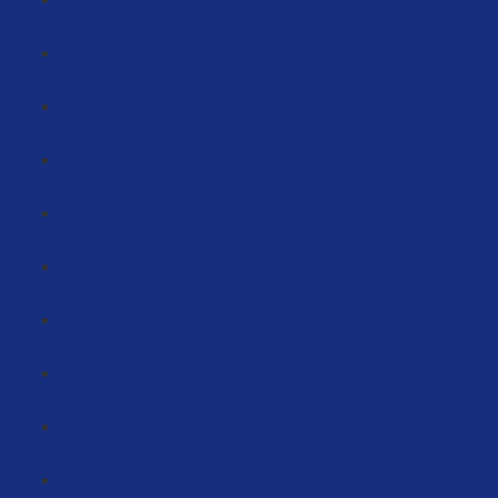
Wie du eine Sache machst – so machst du alles in deine
Deine 7 Lebensbereiche und wie alles miteinander zusa
Morgens- und Abendroutine (13:36)
Inputs = Outputs (1:52)
Wieso du dir aussuchen darfst, was du glaubst – Glauben
Verkettung der Ereignisse (35:26)
Standards und besser werden (7:22)
KAIZEN – Deshalb ist Amazon das erfolgreichste Unterne
Deine 10 Jahresvision (7:30)