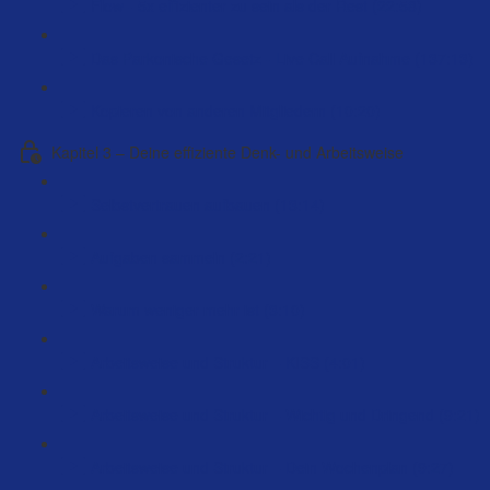
Flow - 5x effizienter zu sein als der Rest (22:58)
Das Parkonische Gesetz - Live Call Aufnahme (137:13)
Kopieren von anderen Mitgliedern (10:20)
Kapitel 3 – Deine effiziente Denk- und Arbeitsweise
Selbstvertrauen aufbauen (13:14)
Aufgaben sammeln (2:21)
Warum weniger mehr ist (3:10)
Arbeitsweise und Struktur – KISS (4:01)
Arbeitsweise und Struktur – Wichtig und Dringend (9:21)
Arbeitsweise und Struktur – Dein Wochenplan (9:27)