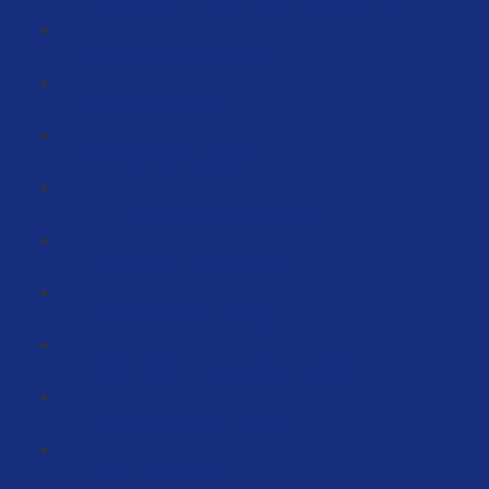
Fragebogen zur steuerlichen Erfassung (2:46)
Krankenversicherung (6:12)
Bankkonto erstellen
Kreditkarten beantragen
EORI Nummer beantragen (3:16)
Verpackungslizensierung (32:22)
EAN Codes kaufen (11:19)
Digitale Unternehmensstruktur (89:59)
Deine Büroausstattung (6:38)
Gründungszuschuß