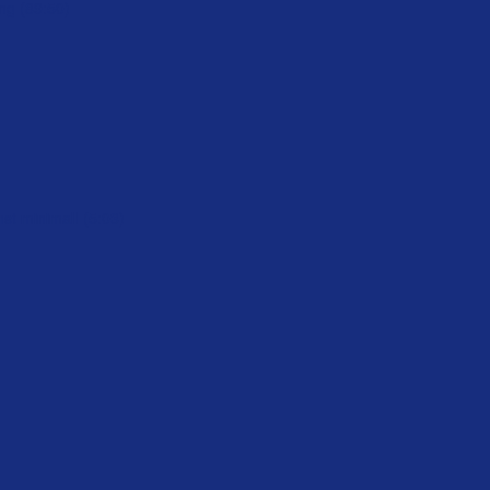
ung (89:50)
st minimal! (5:03)