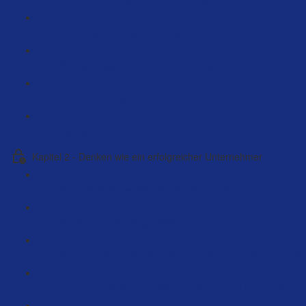
Dein Amazon Weg und Zeitplan (18:02)
Wichtige Begriffe bei Amazon FBA (6:52)
Mehr Artikel machen (7:36)
Das Käuferverhalten (10:48)
Kapitel 2 - Denken wie ein erfolgreicher Unternehmer
Deine Selbstverwirklich ist wichtig (13:46)
Das Kostüm des Angestellten (13:18)
Übernimm die volle Verantwortung für dein Leben (97:00)
Du hast persönliche Probleme, die sich auf dein Unterne