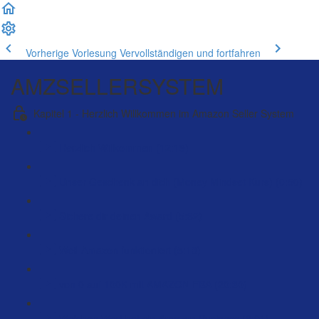
Vorherige Vorlesung
Vervollständigen und fortfahren
AMZSELLERSYSTEM
Kapitel 1 - Herzlich Willkommen im Amazon Seller System
Herzlich Willkommen (12:19)
Unser Geschenk an dich (Money Mindset Kurs) (0:50)
Sichere dir deinen Award (5:32)
Weil Amazon funktioniert (5:13)
von 0 auf 100K mit AMAZON FBA (20:30)
Welchen Wert hat ein Amazon Business (6:01)