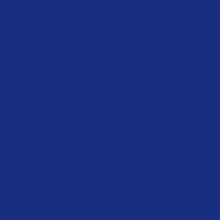
m Leben (15:07)
mmenhängt (26:13)
ssätze (25:16)
hmen der Welt (4:17)