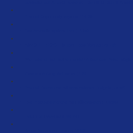
Bestseller auf Amazon kreieren - Schritt für Schritt Anleit
Product Opportunity explorer (14:39)
Das Amzsellersystem Tool (18:05)
AMZSELLERSYSTEM.com Tools Vortrag (23:18)
Wie halte ich bei meinem ersten Anlauf das Risiko möglich
Ziele am Anfang definieren (7:28)
Produkt-Recherche mit verschidenen Budgets (75:58)
Live Produktrecherche mit Fallbeispielen (106:33)
Return of Investment (88:24)
Verkaufschancen Explorer (8:02)