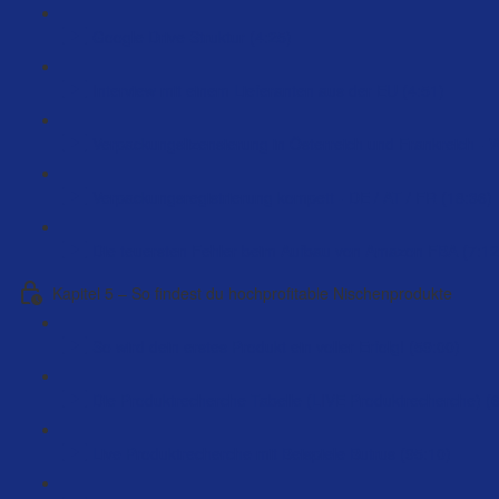
Google Drive Struktur (4:25)
Interview mit einem Lieferanten aus der EU (4:51)
Verpackungslizensierung in Österreich und Frankreich - 
Verpackungsregistrierung kompett - DE / AT / FR (18:36)
Die teuersten Fehler beim Aufbau von Amazon FBA (7:12
Kapitel 5 – So findest du hochprofitable Nischenprodukte
So wird dein erstes Produkt ein voller Erfolg! (59:00)
Die Produktrecherche Tabelle (LIVE Produktrecherche) (
Live Produktrecherche mit Beispiele Butrus (95:10)