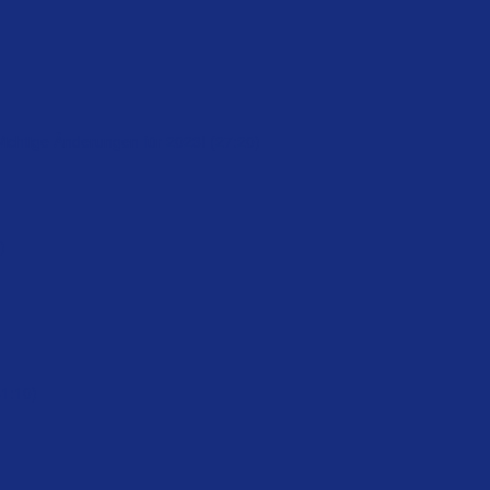
Wichtige Änderungen für 2023! (27:20)
)
61:10)