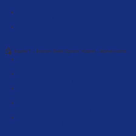
Zahlungsziele in Europa bekommen (4:23)
Elektronische Artikel in Europa verkaufen (4:07)
Warum Made in Europa/Germany im Marketing
funktioniert (8:32)
Kapitel 7 – Amazon-Seller-System: Kapitel – Markenrechte
Marken-Recherche (9:20)
Marke eintragen lassen (5:49)
Marke beim DPMA selbst anmelden (21:46)
Sparen bei der Markenanmeldung (3:11)
Sparen bei der EU Marke. Interview mit einem Anwalt
(26:23)