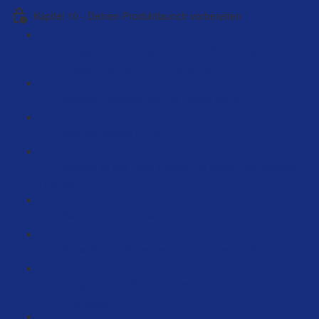
Kapitel 10 - Deinen Produktlaunch vorbereiten
Onpage Optimierung - Deine Positionierung um
hochpreisig zu verkaufen [Webinar] (62:04)
Webinar Positionierung mit Butrus (60:24)
Dein Storytelling (2:18)
Webinar so hat Timo 1 Million im ersten Jahr erreicht
(126:35)
Warum ein Produktlaunch? (8:37)
Wie sollen die Preise beim Launch sein ? (6:34)
Erfolgreich und Systematisiert Launchen –
Produktanalyse (23:21)