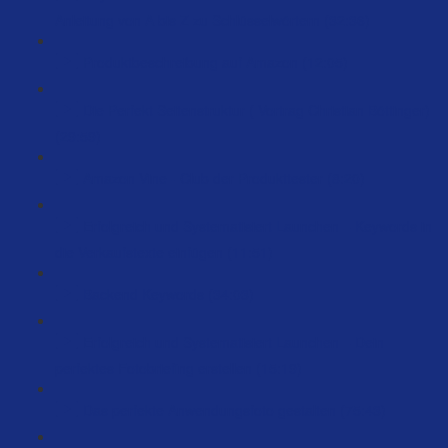
Anleitung von A bis Z zu Schlüsselwörtern (32:36)
Produktbeschreibung auf Amazon (12:05)
Die Perfekt Seitenstruktur ( Vortrag Christian Böttinger)
(29:59)
Amazon Vine - Club der Produkttester (8:20)
Erfolgreich und Systematisiert Launchen – Keywords in
die Verkaufstexte einfügen (11:51)
Backend Keywords (34:03)
Erfolgreich und Systematisiert Launchen – Dein
perfektes Fotobriefing erstellen (15:19)
Das perfekte Anwendungsfoto gestalten (75:43)