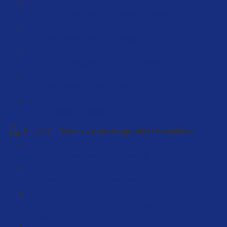
Welchen Wert hat ein Amazon Business (6:01)
Dein Amazon Weg und Zeitplan (18:02)
Wichtige Begriffe bei Amazon FBA (6:52)
Mehr Artikel machen (7:36)
Das Käuferverhalten (10:48)
Kapitel 2 - Denken wie ein erfolgreicher Unternehmer
Deine Selbstverwirklich ist wichtig (13:46)
Das Kostüm des Angestellten (13:18)
Übernimm die volle Verantwortung für dein Leben
(97:00)