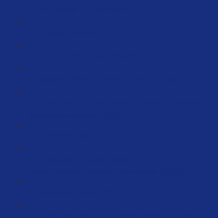
Die perfekte Produktstruktur #1 (10:07)
Onpage - Optimierung (11:27)
Launch - Bewertungen beachten! (3:41)
Magische Worte die deine Kunden verzaubern (7:58)
Erfolgreich und Systematisiert Launchen – Fesselnde
Verkaufstexte schreiben (18:05)
Die WWW-Regel (3:10)
Erfolgreich und Systematisiert Launchen –
Keywordrecherche für deine Verkaufstexte (18:03)
Keywords Vortrag (29:33)
Keywords: Praktischer Leitfaden: Schritt-für-Schritt-