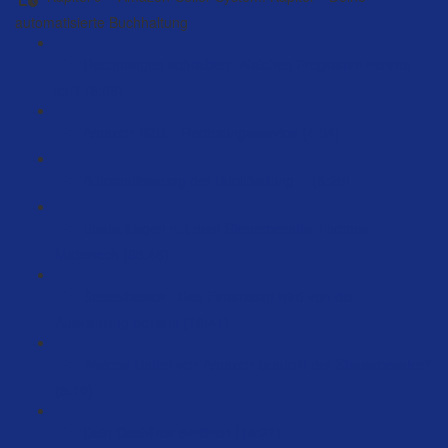
automatisierte Buchhaltung
Rechnungen schreiben: Welches Programm nehme
ich? (6:08)
Amazon B2B – Rechnungsservice (4:04)
Automatisierung der Buchhaltung… (5:25)
Steuerfragen mit dem Steuerberater Thomas
Matisheck (83:48)
Steuerbasics - Das Finanzamt wird von der
Auszahlung bezahlt (18:41)
Welche Daten von Amazon braucht der Steuerberater?
(5:10)
Dein Cashflow erhöhen (18:21)