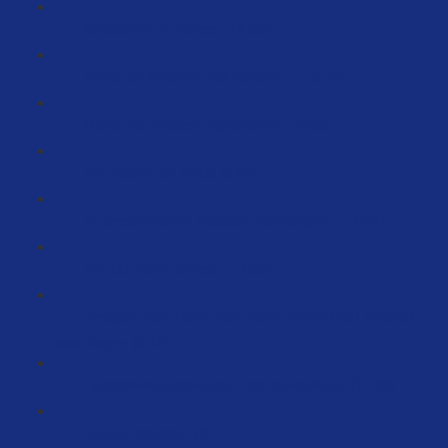
Variationen [2 Videos] (16:39)
Artikel an Amazon-FBA senden… (15:15)
Marke bei Amazon registrieren… (7:58)
Wie mache ich APlus (8:06)
An bestehendem Angebot dranhängen… (4:37)
Wie Du “Sets” bildest… (7:53)
Freigabe zum Listen von neuen Artikeln auf Amazon
beantragen (6:12)
Handelsware verkaufen – so verkaufst du (10:38)
Coupon schalten (8:41)