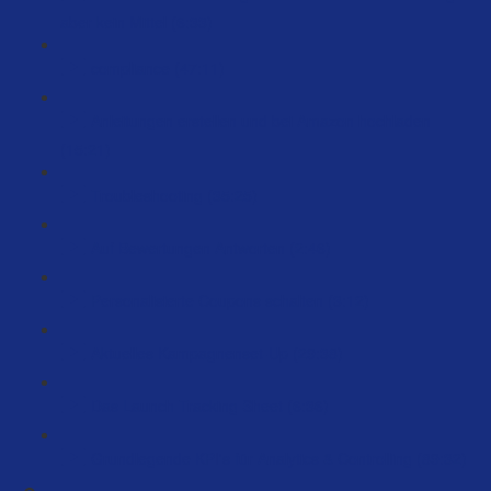
aber kein Mittel (6:33)
compliance (47:11)
Anleitungen erstellen und bei Amazon hochladen
(15:21)
Troubleshooting (35:25)
Auf Bewertungen Antworten (2:46)
Personalisierte Coupons schalten (3:12)
Aktuelles Kampagnenset-Up (29:38)
Das Launch Tracking Sheet (6:36)
Grundlegende KPI's für Analytics & Controlling (89:32)