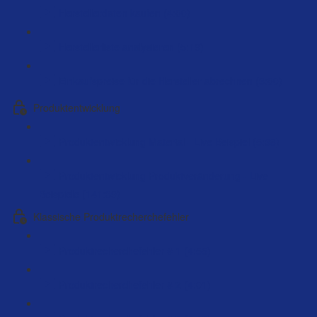
Herstellerdaten kaufen (4:00)
Herstellerliste analysieren (5:19)
Einkaufspreise für die Hersteller abrechnen (3:00)
Produktentwicklung
Produktentwicklung Material - Live Beispiel (5:38)
Produktentwicklung Produktveränderung - Live
Beispiele (141:39)
Klassische Produktrecherchefehler
Produktrecherchefehler # 1 (4:55)
Produktrecherchefehler # 2 (4:01)