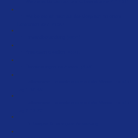
Wie ziehst Du Dich an, um zu beeindrucken? (17:31)
Wie bereite ich mich auf das Gespräch mit einem
Lieferanten vor? (21:50)
Einwandbehandlung (28:21)
Anliefeplan erstellen (48:21)
Überweisungen ins Ausland (3:46)
Fallbeispiele: Herstellersuche auf der Messe Frankfurt
Tag 1 (50:46)
Fallbeispiele: Herstellersuche auf der Messe Frankfurt
Tag 2 (12:23)
Ein Beispiel für eine gute Verpackung
GPSR Richtlinie (75:07)