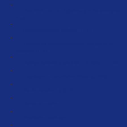
Fake Briefe nach der Registrierung im Handelsregister
(3:59)
Gewerbeanmeldung ausfüllen (11:31)
Interview mit einem Steuerberater: Was gibt es zu
beachten? (11:07)
Wichtige Nachricht an alle NICHT EU-Seller… (11:09)
Fragebogen zur steuerlichen Erfassung (2:46)
Krankenversicherung (6:12)
Bankkonto erstellen
Kreditkarten beantragen