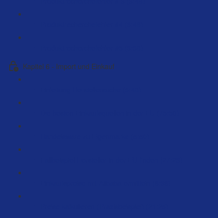
Produktrecherchefehler # 3 (3:48)
Produktrecherchefehler #4 (3:48)
Produktrecherchefehler #5 (3:38)
Kapitel 6 - Import und Einkauf
Einleitung Herstellersuche (5:48)
Die besten Einkaufsquellen in der EU (75:50)
Handelsware zu Eigenmarke (5:50)
Fallbeispiel Hersteller in der EU finden (27:23)
Einkaufspreise mit Alibaba ermitteln (6:36)
Preise kalkulieren (Praxisbeispiel) (21:25)