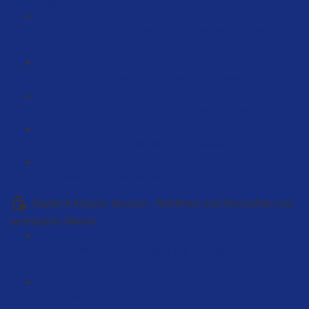
Amazon vertreten! (5:18)
Brand-Building auf Amazon mit Bernhard Rauscher
(12:52)
Brandbuilding mit Marketingauto. skalieren (74:37)
Marke anmelden in der Brandregistry (6:26)
LUCID Pflicht für alle AMAZON Händler (49:32)
Markenprodukte verkaufen (8:01)
Kapitel 8:Amazon Account - Richtlinien und Kennzahlen und
technisches Wissen
Dokumente zur Erstellung des Amazon Accounts
(17:04)
Amazon Account einrichten (6:33)