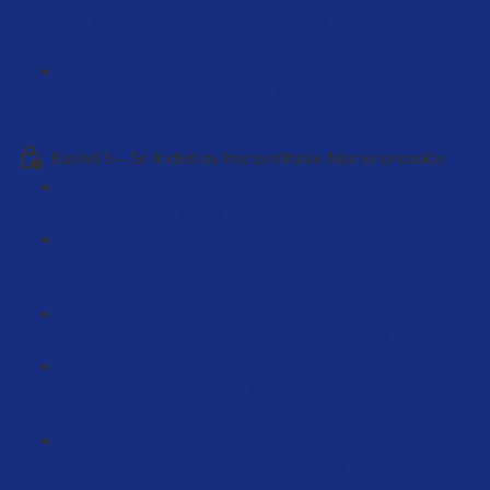
Verpackungsregistrierung kompett - DE / AT / FR
(18:36)
Die teuersten Fehler beim Aufbau von Amazon FBA
(7:12)
Kapitel 5 – So findest du hochprofitable Nischenprodukte
So wird dein erstes Produkt ein voller Erfolg! (59:00)
Die Produktrecherche Tabelle (LIVE Produktrecherche)
(61:10)
Live Produktrecherche mit Beispiele Butrus (95:10)
Bestseller auf Amazon kreieren - Schritt für Schritt
Anleitung (89:50)
Product Opportunity explorer (14:39)