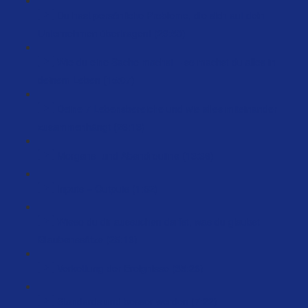
Du hast persönliche Probleme, die sich auf dein
Unternehmen übertragen! (29:53)
Wie du eine Sache machst – so machst du alles in
deinem Leben (15:07)
Deine 7 Lebensbereiche und wie alles miteinander
zusammenhängt (26:13)
Morgens- und Abendroutine (13:36)
Inputs = Outputs (1:52)
Wieso du dir aussuchen darfst, was du glaubst –
Glaubenssätze (25:16)
Verkettung der Ereignisse (35:26)
Standards und besser werden (7:22)