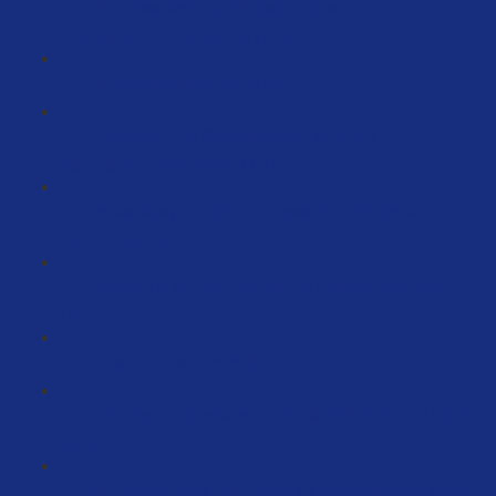
AI Bildbearbeitung - KI statt Photoshop &
Programmierer? So geht’s! (19:10)
AI Grafikbearbeitung (6:15)
Erfolgreich und Systematisiert Launchen – PPC
Kampagnen vorbereiten (11:12)
Verkaufspsychologie für physische Produkte auf
Amazon (59:26)
Storytelling für mehr Umsatz im Amazon-Business
(100:27)
Amazon Experimente (7:10)
PPC Psychologie Kurs – PPC WIRKLICH VERSTEHEN
(51:52)
KI Produktvideos - KI Videos als Umsatzbooster done