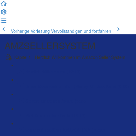
Vorherige Vorlesung
Vervollständigen und fortfahren
AMZSELLERSYSTEM
Kapitel 1 - Herzlich Willkommen im Amazon Seller System
Herzlich Willkommen (12:19)
Unser Geschenk an dich (Money Mindset Kurs) (0:50)
Sichere dir deinen Award (5:32)
Weil Amazon funktioniert (5:13)
von 0 auf 100K mit AMAZON FBA (20:30)