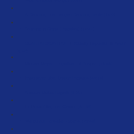
AI Sourcing Tool- so geht Sourcing heute (15:00)
Sourcing in China ( Angebot) (10:47)
QUALITÄTSKONTROLLE (Quality inspection in Asien)
(6:42)
Michael Meyer - Logistiker mit Support (15:55)
Importieren über Unicon Logistics (48:13)
Amazon Global Logistik (8:00)
Im Einkauf liegt der Gewinn (61:38)
Wie du auf Hersteller zugehst (25:48)