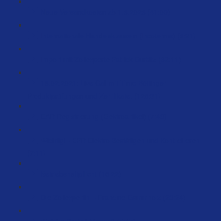
Neue Versandkosten ab 1.3.2023 (41:09)
Internationale Handelsklauseln (Incoterms) (3:21)
Import mit Zollexperte Patrick Burbitz (62:11)
18.02.2021: Live Call mit Timo Böttinger -
Produktprüfungen und Zertifikate. (125:31)
EAR Registrierung (Elektroartikel) (7:48)
Wichtig! - EPR Elektro Bestätigen und Kontrollieren
(7:11)
Betriebshaftpflicht (15:22)
Die Zollexpertin – Francine Dammholz (23:24)
Welche Bestell-Menge? (5:47)