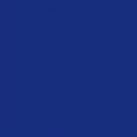
Patente, Geschmacksmuster und Marken (2 Videos)
(20:03)
Verpackung ist extrem wichtig… (4:36)
Logos sind schön - aber .... (5:05)
Deine Marke mithilfe von Lagerbestandsdateien
überschreiben (5:23)
Änderungen im Sellercentral über einen Fall
durchführen (2:36)
Markenanmeldungen auf Amazon (60:29)
Brauche ich eine Werbeagentur? (3:56)
Wie kannst du die Marken von fremden Marken auf