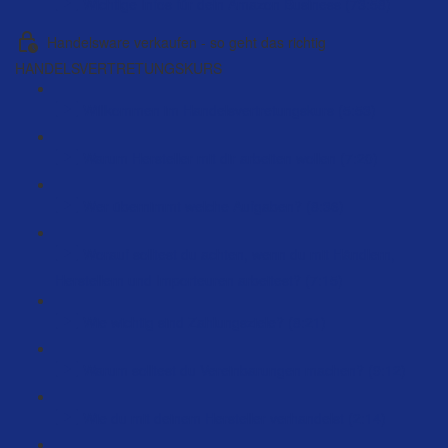
Wichtige Infos für dein Amazon Business (73:58)
Handelsware verkaufen - so geht das richtig
HANDELSVERTRETUNGSKURS
Willkommen im Handelsvertretungskurs (5:53)
Warum Hersteller mit dir arbeiten wollen (7:20)
Wer übernimmt welche Aufgaben? (8:36)
Worauf solltest du achten, wenn du mit Händlern,
Herstellern und Importeuren arbeitest? (7:15)
Wie wichtig sind Zahlungsziele? (8:21)
Warum solltest du Vereinbarungen machen? (9:12)
Wie du mit deinem Hersteller verhandelst (2:14)