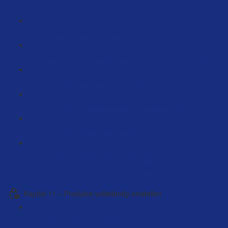
for you (7:00)
Produktvideos die verkaufen (14:03)
Warum deine Onpage optimierung wichtig ist (15:47)
Wichtige Ergänzung zu PPC (4:25)
Wie nutzt die Videokampagnen sinnvoll? (6:17)
SEO und Content Marketing Call (226:47)
Wichtige Erfolgsfaktoren, Grundlagen für SEO und
Conten, mit KI die optimalen Verkaufstexte erstellen
(106:23)
Kapitel 11 – Produkte vollständig einstellen
Artikel einstellen… (14:24)