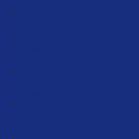
EORI Nummer beantragen (3:16)
Verpackungslizensierung (32:22)
EAN Codes kaufen (11:19)
Digitale Unternehmensstruktur (89:59)
Deine Büroausstattung (6:38)
Gründungszuschuß
Google Drive Struktur (4:25)
Interview mit einem Lieferanten aus der EU (4:51)
Verpackungslizensierung in Österreich und Frankreich
- Wichtige Änderungen für 2023! (27:20)