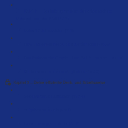
KAIZEN – Deshalb ist Amazon das erfolgreichste
Unternehmen der Welt (4:17)
Deine 10 Jahresvision (7:30)
Flow - 5x effizienter zu sein als der Rest (22:58)
Das Parkonische Gesetz - Live Call Aufnahme (137:13)
Kopieren von anderen Mitgliedern (10:20)
Kapitel 3 – Deine effiziente Denk- und Arbeitsweise
Selbstvertrauen aufbauen (13:14)
Aufgaben sammeln (2:21)
Warum weniger mehr ist (3:10)