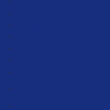
Bestseller Rank erklärt (6:25)
Gewinner in der Krise (45:32)
Von Grundbedürfnissen zu Produkten (20:49)
Die Chance und Gefahr von Hype Produkten (7:39)
Varianten richtig analysieren (4:10)
FBM Produkte
Kaufwahrscheinlichkeiten und Risikoeinschätzungen
(82:43)
Produktentwicklung per Knopfdruck (EXTREM
WICHTIG) (27:08)