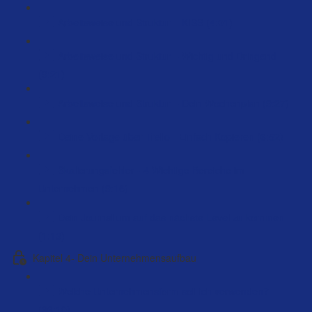
Arbeitsweise und Struktur – KISS (4:01)
Arbeitsweise und Struktur – Wichtig und Dringend
(9:21)
Arbeitsweise und Struktur – Dein Wochenplan (9:27)
Deine Vorlage über Trello - Einfach Kopieren (6:52)
Skalierungsfehler - 4 Wichtige Bereiche im
Unternehmen (9:16)
Dein Journal um auf das nächste Level zu kommen
(1:13)
Kapitel 4- Dein Unternehmensaufbau
Welche Unternehmensform soll ich verwenden?
(66:10)