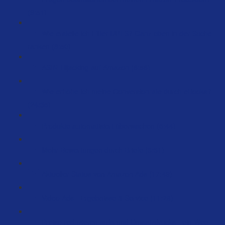
(9:51)
Wie erstelle ich Filter URLS? Ganz oben in der Suche
ranken (8:50)
ASIN-Hijacking auf Amazon (6:56)
Wie erhöhe ich meine Conversionrate durch eBooks?
(24:35)
Produkte automatisiert überwachen (5:44)
Mehr Bewertungen durch Briefe (3:51)
Aktueller Status von Amazon Ads (17:49)
Video Ads - Ergebnisse & Service (11:28)
Preise reduzieren aufgrund Umsatzdrucks - ein Weg