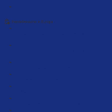
GPSR Mit Ki erstellen (5:03)
Herstellersuche in Europa
Warum Europa immer attraktiver wird während China
ausstirbt (18:04)
Haftungsrisiken minimieren oder sogar ausschließen
(9:22)
Was sind Kapitalbindungskosten (6:31)
Klassische Einkaufsquellen für Europa (11:40)
Makro Export Listen (9:06)
Wie arbeitest du mit Importeuren zusammen? (4:16)