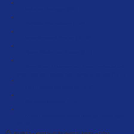
Verkäufer Leistungen (9:07)
Rechtliche Informationen (7:58)
Versandnetzwerk Amazon (121:39)
Pakete Anliefern bei Amazon (8:11)
Wenn du seit 12 Monaten auf Amazon verkaufst und
bisher noch nicht 25.000 Euro Umsatz erzielt hast (15:17)
Nur in Deutschland verkaufen (5:12)
B2B Preise einrichten (7:15)
Amazon Sellercentral Account wichtige Einstellungen
(50:43)
Kapitel 9 – Amazon-Seller-System: Kapitel – Deine