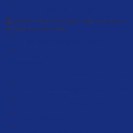
Externer Logistiker FBM Lösung (22:34)
Kapitel 12 – Amazon-Seller-System: Kapitel – So optimierst
und begleitest du deine Produkte
Seller central Funktionen erklärt (142:48)
Amazon-Pro-Level Secrets #1 - "Wird zusammen
gekauft" (5:45)
Amazon-Pro-Level Secrets #2 - Werbeaktionen (8:35)
Wie Du Amazon mit Blitzangeboten abräumst… (3:10)
Remission bei Amazon FBA erstellen (4:57)
Produkt-Bewertungen generieren… (15:55)
Fragen beantworten bei meinen Amazon-Produkten?