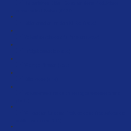
Die perfekten Bilder - So sollten deine Produktfotos
aussehen inkl. Farben (87:21)
Bilder erstellen mit dem KI Tool (14:55)
Verkaufspsychologie für Amazon (52:37)
Erfolgsbesipeiele (26:55)
Wichtige Phrasen (7:58)
Killer-Worte (4:14)
Verkaufsmaschine durch Testlogos Warentestonline
(15:17)
Wir kreieren für deine Produkte deine Produktfotos die
wirklich verkaufen (3:10)