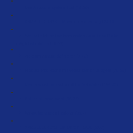
Das Amzsellersystem Tool (18:05)
AMZSELLERSYSTEM.com Tools Vortrag (23:18)
Wie halte ich bei meinem ersten Anlauf das Risiko
möglichst minimal! (5:03)
Ziele am Anfang definieren (7:28)
Produkt-Recherche mit verschidenen Budgets (75:58)
Live Produktrecherche mit Fallbeispielen (106:33)
Return of Investment (88:24)
Verkaufschancen Explorer (8:02)
AMZSELLERSYSTEM Chrom TOOL (5:07)