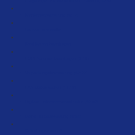
Fragebogen zur steuerlichen Erfassung (2:46)
Krankenversicherung (6:12)
Bankkonto erstellen
Kreditkarten beantragen
EORI Nummer beantragen (3:16)
Verpackungslizensierung (32:22)
EAN Codes kaufen (11:19)
Digitale Unternehmensstruktur (89:59)
Deine Büroausstattung (6:38)
Gründungszuschuß