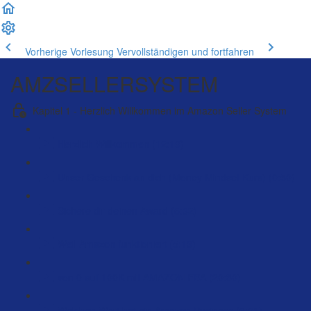
Vorherige Vorlesung
Vervollständigen und fortfahren
AMZSELLERSYSTEM
Kapitel 1 - Herzlich Willkommen im Amazon Seller System
Herzlich Willkommen (12:19)
Unser Geschenk an dich (Money Mindset Kurs) (0:50)
Sichere dir deinen Award (5:32)
Weil Amazon funktioniert (5:13)
von 0 auf 100K mit AMAZON FBA (20:30)
Welchen Wert hat ein Amazon Business (6:01)