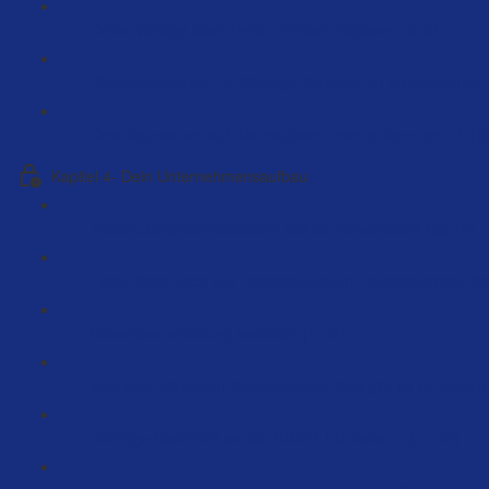
Deine Vorlage über Trello - Einfach Kopieren (6:52)
Skalierungsfehler - 4 Wichtige Bereiche im Unternehmen 
Dein Journal um auf das nächste Level zu kommen (1:13
Kapitel 4- Dein Unternehmensaufbau
Welche Unternehmensform soll ich verwenden? (66:10)
Fake Briefe nach der Registrierung im Handelsregister (3
Gewerbeanmeldung ausfüllen (11:31)
Interview mit einem Steuerberater: Was gibt es zu beacht
Wichtige Nachricht an alle NICHT EU-Seller… (11:09)