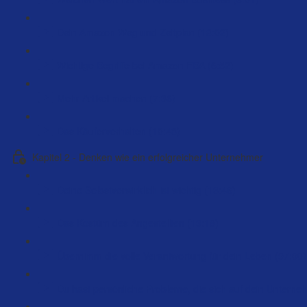
Dein Amazon Weg und Zeitplan (18:02)
Wichtige Begriffe bei Amazon FBA (6:52)
Mehr Artikel machen (7:36)
Das Käuferverhalten (10:48)
Kapitel 2 - Denken wie ein erfolgreicher Unternehmer
Deine Selbstverwirklich ist wichtig (13:46)
Das Kostüm des Angestellten (13:18)
Übernimm die volle Verantwortung für dein Leben (97:00)
Du hast persönliche Probleme, die sich auf dein Unterne