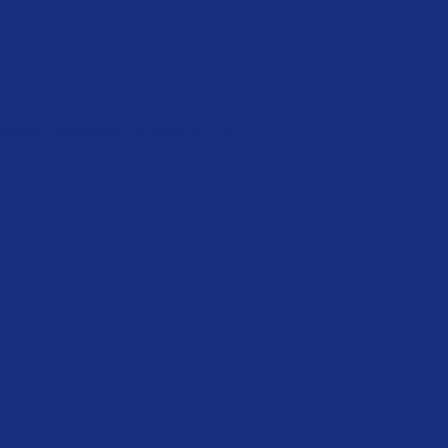
Wichtige Änderungen für 2023! (27:20)
)
61:10)