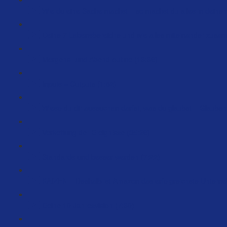
Wie du eine Sache machst – so machst du alles in deine
Deine 7 Lebensbereiche und wie alles miteinander zusa
Morgens- und Abendroutine (13:36)
Inputs = Outputs (1:52)
Wieso du dir aussuchen darfst, was du glaubst – Glauben
Verkettung der Ereignisse (35:26)
Standards und besser werden (7:22)
KAIZEN – Deshalb ist Amazon das erfolgreichste Unterne
Deine 10 Jahresvision (7:30)