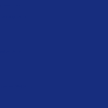
m Leben (15:07)
mmenhängt (26:13)
ssätze (25:16)
hmen der Welt (4:17)