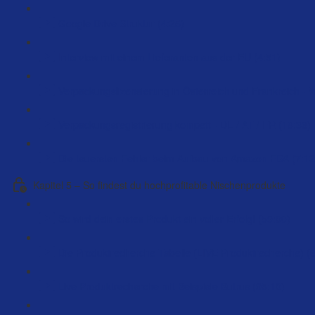
Google Drive Struktur (4:25)
Interview mit einem Lieferanten aus der EU (4:51)
Verpackungslizensierung in Österreich und Frankreich - 
Verpackungsregistrierung kompett - DE / AT / FR (18:36)
Die teuersten Fehler beim Aufbau von Amazon FBA (7:12
Kapitel 5 – So findest du hochprofitable Nischenprodukte
So wird dein erstes Produkt ein voller Erfolg! (59:00)
Die Produktrecherche Tabelle (LIVE Produktrecherche) (
Live Produktrecherche mit Beispiele Butrus (95:10)