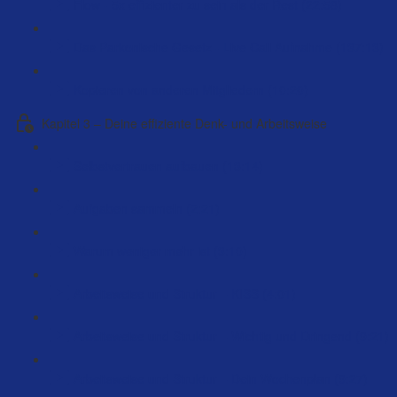
Flow - 5x effizienter zu sein als der Rest (22:58)
Das Parkonische Gesetz - Live Call Aufnahme (137:13)
Kopieren von anderen Mitgliedern (10:20)
Kapitel 3 – Deine effiziente Denk- und Arbeitsweise
Selbstvertrauen aufbauen (13:14)
Aufgaben sammeln (2:21)
Warum weniger mehr ist (3:10)
Arbeitsweise und Struktur – KISS (4:01)
Arbeitsweise und Struktur – Wichtig und Dringend (9:21)
Arbeitsweise und Struktur – Dein Wochenplan (9:27)