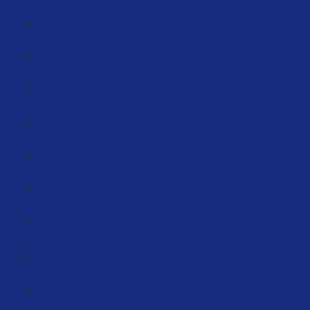
Bestseller auf Amazon kreieren - Schritt für Schritt Anleit
Product Opportunity explorer (14:39)
Das Amzsellersystem Tool (18:05)
AMZSELLERSYSTEM.com Tools Vortrag (23:18)
Wie halte ich bei meinem ersten Anlauf das Risiko möglich
Ziele am Anfang definieren (7:28)
Produkt-Recherche mit verschidenen Budgets (75:58)
Live Produktrecherche mit Fallbeispielen (106:33)
Return of Investment (88:24)
Verkaufschancen Explorer (8:02)