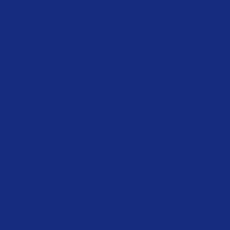
ung (89:50)
st minimal! (5:03)