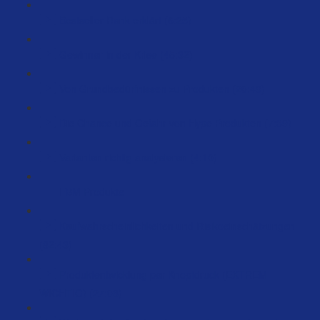
Bestseller Rank erklärt (6:25)
Gewinner in der Krise (45:32)
Von Grundbedürfnissen zu Produkten (20:49)
Die Chance und Gefahr von Hype Produkten (7:39)
Varianten richtig analysieren (4:10)
FBM Produkte
Kaufwahrscheinlichkeiten und Risikoeinschätzungen
(82:43)
Produktentwicklung per Knopfdruck (EXTREM
WICHTIG) (27:08)