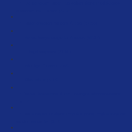
Die perfekten Bilder - So sollten deine Produktfotos
aussehen inkl. Farben (87:21)
Bilder erstellen mit dem KI Tool (14:55)
Verkaufspsychologie für Amazon (52:37)
Erfolgsbesipeiele (26:55)
Wichtige Phrasen (7:58)
Killer-Worte (4:14)
Verkaufsmaschine durch Testlogos Warentestonline
(15:17)
Wir kreieren für deine Produkte deine Produktfotos die
wirklich verkaufen (3:10)