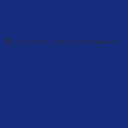
Verpackungsregistrierung kompett - DE / AT / FR
(18:36)
Die teuersten Fehler beim Aufbau von Amazon FBA
(7:12)
Kapitel 5 – So findest du hochprofitable Nischenprodukte
So wird dein erstes Produkt ein voller Erfolg! (59:00)
Die Produktrecherche Tabelle (LIVE Produktrecherche)
(61:10)
Live Produktrecherche mit Beispiele Butrus (95:10)
Bestseller auf Amazon kreieren - Schritt für Schritt
Anleitung (89:50)
Product Opportunity explorer (14:39)