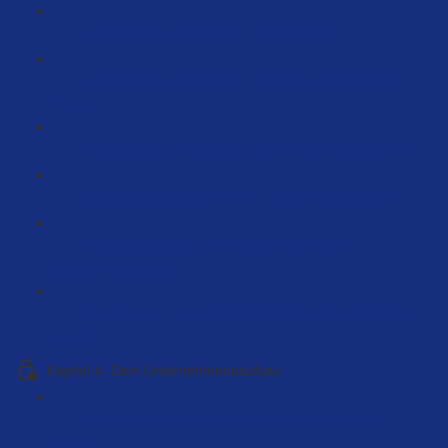
Arbeitsweise und Struktur – KISS (4:01)
Arbeitsweise und Struktur – Wichtig und Dringend
(9:21)
Arbeitsweise und Struktur – Dein Wochenplan (9:27)
Deine Vorlage über Trello - Einfach Kopieren (6:52)
Skalierungsfehler - 4 Wichtige Bereiche im
Unternehmen (9:16)
Dein Journal um auf das nächste Level zu kommen
(1:13)
Kapitel 4- Dein Unternehmensaufbau
Welche Unternehmensform soll ich verwenden?
(66:10)