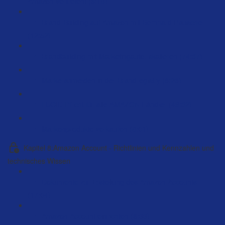
Amazon vertreten! (5:18)
Brand-Building auf Amazon mit Bernhard Rauscher
(12:52)
Brandbuilding mit Marketingauto. skalieren (74:37)
Marke anmelden in der Brandregistry (6:26)
LUCID Pflicht für alle AMAZON Händler (49:32)
Markenprodukte verkaufen (8:01)
Kapitel 8:Amazon Account - Richtlinien und Kennzahlen und
technisches Wissen
Dokumente zur Erstellung des Amazon Accounts
(17:04)
Amazon Account einrichten (6:33)