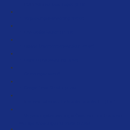
EORI Nummer beantragen (3:16)
Verpackungslizensierung (32:22)
EAN Codes kaufen (11:19)
Digitale Unternehmensstruktur (89:59)
Deine Büroausstattung (6:38)
Gründungszuschuß
Google Drive Struktur (4:25)
Interview mit einem Lieferanten aus der EU (4:51)
Verpackungslizensierung in Österreich und Frankreich
- Wichtige Änderungen für 2023! (27:20)