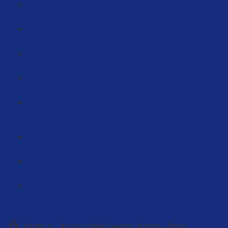
Verkäufer Leistungen (9:07)
Rechtliche Informationen (7:58)
Versandnetzwerk Amazon (121:39)
Pakete Anliefern bei Amazon (8:11)
Wenn du seit 12 Monaten auf Amazon verkaufst und
bisher noch nicht 25.000 Euro Umsatz erzielt hast (15:17)
Nur in Deutschland verkaufen (5:12)
B2B Preise einrichten (7:15)
Amazon Sellercentral Account wichtige Einstellungen
(50:43)
Kapitel 9 – Amazon-Seller-System: Kapitel – Deine