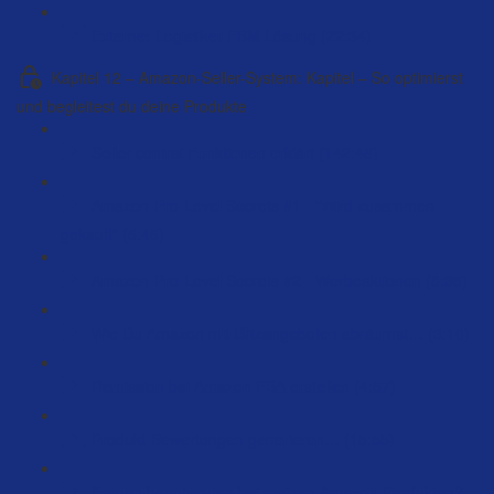
Externer Logistiker FBM Lösung (22:34)
Kapitel 12 – Amazon-Seller-System: Kapitel – So optimierst
und begleitest du deine Produkte
Seller central Funktionen erklärt (142:48)
Amazon-Pro-Level Secrets #1 - "Wird zusammen
gekauft" (5:45)
Amazon-Pro-Level Secrets #2 - Werbeaktionen (8:35)
Wie Du Amazon mit Blitzangeboten abräumst… (3:10)
Remission bei Amazon FBA erstellen (4:57)
Produkt-Bewertungen generieren… (15:55)
Fragen beantworten bei meinen Amazon-Produkten?