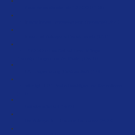
Neue Versandkosten ab 1.3.2023 (41:09)
Internationale Handelsklauseln (Incoterms) (3:21)
Import mit Zollexperte Patrick Burbitz (62:11)
18.02.2021: Live Call mit Timo Böttinger -
Produktprüfungen und Zertifikate. (125:31)
EAR Registrierung (Elektroartikel) (7:48)
Wichtig! - EPR Elektro Bestätigen und Kontrollieren
(7:11)
Betriebshaftpflicht (15:22)
Die Zollexpertin – Francine Dammholz (23:24)
Welche Bestell-Menge? (5:47)