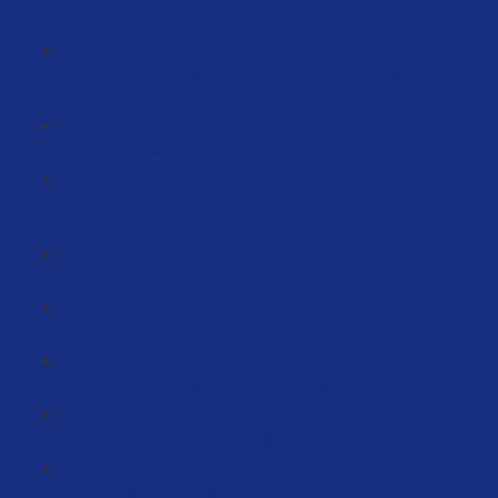
(9:51)
Wie erstelle ich Filter URLS? Ganz oben in der Suche
ranken (8:50)
ASIN-Hijacking auf Amazon (6:56)
Wie erhöhe ich meine Conversionrate durch eBooks?
(24:35)
Produkte automatisiert überwachen (5:44)
Mehr Bewertungen durch Briefe (3:51)
Aktueller Status von Amazon Ads (17:49)
Video Ads - Ergebnisse & Service (11:28)
Preise reduzieren aufgrund Umsatzdrucks - ein Weg