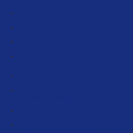
Die perfekte Produktstruktur #1 (10:07)
Onpage - Optimierung (11:27)
Launch - Bewertungen beachten! (3:41)
Magische Worte die deine Kunden verzaubern (7:58)
Erfolgreich und Systematisiert Launchen – Fesselnde
Verkaufstexte schreiben (18:05)
Die WWW-Regel (3:10)
Erfolgreich und Systematisiert Launchen –
Keywordrecherche für deine Verkaufstexte (18:03)
Keywords Vortrag (29:33)
Keywords: Praktischer Leitfaden: Schritt-für-Schritt-