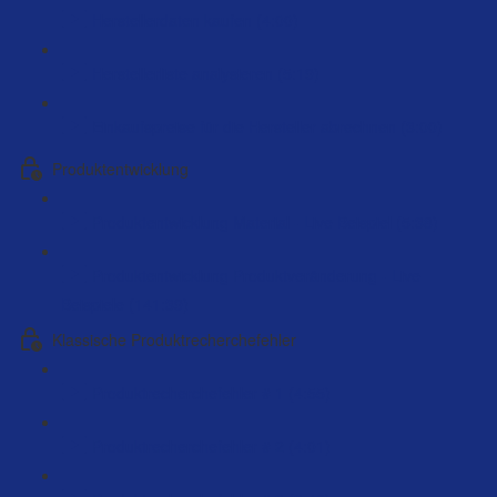
Herstellerdaten kaufen (4:00)
Herstellerliste analysieren (5:19)
Einkaufspreise für die Hersteller abrechnen (3:00)
Produktentwicklung
Produktentwicklung Material - Live Beispiel (5:38)
Produktentwicklung Produktveränderung - Live
Beispiele (141:39)
Klassische Produktrecherchefehler
Produktrecherchefehler # 1 (4:55)
Produktrecherchefehler # 2 (4:01)