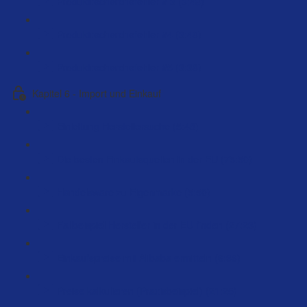
Produktrecherchefehler # 3 (3:48)
Produktrecherchefehler #4 (3:48)
Produktrecherchefehler #5 (3:38)
Kapitel 6 - Import und Einkauf
Einleitung Herstellersuche (5:48)
Die besten Einkaufsquellen in der EU (75:50)
Handelsware zu Eigenmarke (5:50)
Fallbeispiel Hersteller in der EU finden (27:23)
Einkaufspreise mit Alibaba ermitteln (6:36)
Preise kalkulieren (Praxisbeispiel) (21:25)