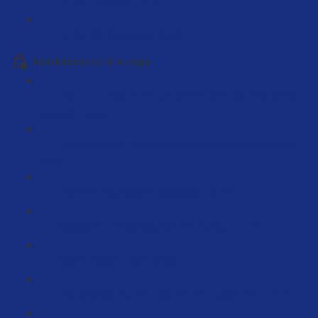
GPSR Mit Ki erstellen (5:03)
Herstellersuche in Europa
Warum Europa immer attraktiver wird während China
ausstirbt (18:04)
Haftungsrisiken minimieren oder sogar ausschließen
(9:22)
Was sind Kapitalbindungskosten (6:31)
Klassische Einkaufsquellen für Europa (11:40)
Makro Export Listen (9:06)
Wie arbeitest du mit Importeuren zusammen? (4:16)