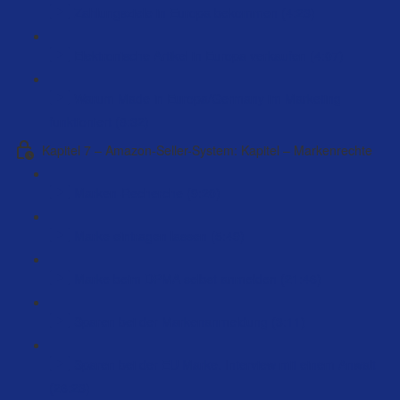
Zahlungsziele in Europa bekommen (4:23)
Elektronische Artikel in Europa verkaufen (4:07)
Warum Made in Europa/Germany im Marketing
funktioniert (8:32)
Kapitel 7 – Amazon-Seller-System: Kapitel – Markenrechte
Marken-Recherche (9:20)
Marke eintragen lassen (5:49)
Marke beim DPMA selbst anmelden (21:46)
Sparen bei der Markenanmeldung (3:11)
Sparen bei der EU Marke. Interview mit einem Anwalt
(26:23)