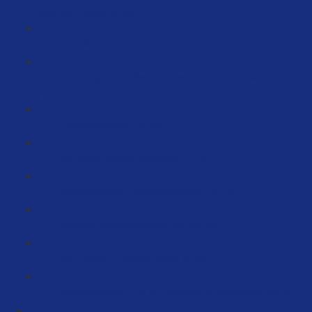
aber kein Mittel (6:33)
compliance (47:11)
Anleitungen erstellen und bei Amazon hochladen
(15:21)
Troubleshooting (35:25)
Auf Bewertungen Antworten (2:46)
Personalisierte Coupons schalten (3:12)
Aktuelles Kampagnenset-Up (29:38)
Das Launch Tracking Sheet (6:36)
Grundlegende KPI's für Analytics & Controlling (89:32)