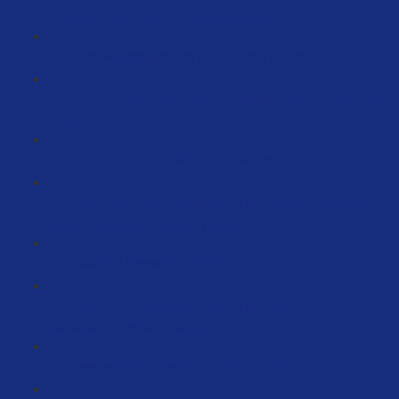
Anleitung von A bis Z zu Schlüsselwörtern (32:36)
Produktbeschreibung auf Amazon (12:05)
Die Perfekt Seitenstruktur ( Vortrag Christian Böttinger)
(29:59)
Amazon Vine - Club der Produkttester (8:20)
Erfolgreich und Systematisiert Launchen – Keywords in
die Verkaufstexte einfügen (11:51)
Backend Keywords (34:03)
Erfolgreich und Systematisiert Launchen – Dein
perfektes Fotobriefing erstellen (15:19)
Das perfekte Anwendungsfoto gestalten (75:43)