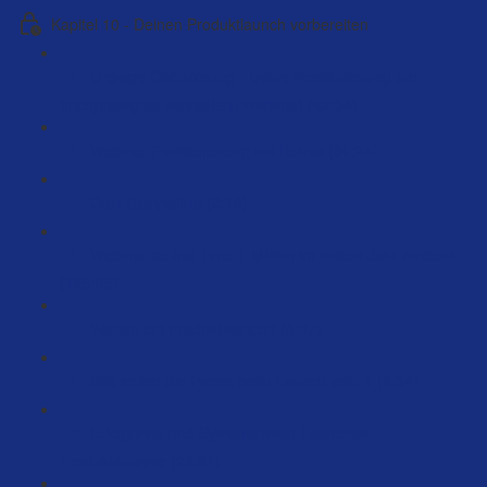
Kapitel 10 - Deinen Produktlaunch vorbereiten
Onpage Optimierung - Deine Positionierung um
hochpreisig zu verkaufen [Webinar] (62:04)
Webinar Positionierung mit Butrus (60:24)
Dein Storytelling (2:18)
Webinar so hat Timo 1 Million im ersten Jahr erreicht
(126:35)
Warum ein Produktlaunch? (8:37)
Wie sollen die Preise beim Launch sein ? (6:34)
Erfolgreich und Systematisiert Launchen –
Produktanalyse (23:21)