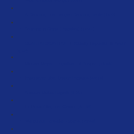
AI Sourcing Tool- so geht Sourcing heute (15:00)
Sourcing in China ( Angebot) (10:47)
QUALITÄTSKONTROLLE (Quality inspection in Asien)
(6:42)
Michael Meyer - Logistiker mit Support (15:55)
Importieren über Unicon Logistics (48:13)
Amazon Global Logistik (8:00)
Im Einkauf liegt der Gewinn (61:38)
Wie du auf Hersteller zugehst (25:48)