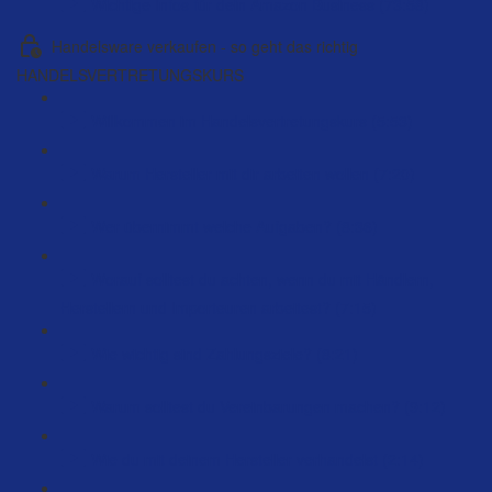
Wichtige Infos für dein Amazon Business (73:58)
Handelsware verkaufen - so geht das richtig
HANDELSVERTRETUNGSKURS
Willkommen im Handelsvertretungskurs (5:53)
Warum Hersteller mit dir arbeiten wollen (7:20)
Wer übernimmt welche Aufgaben? (8:36)
Worauf solltest du achten, wenn du mit Händlern,
Herstellern und Importeuren arbeitest? (7:15)
Wie wichtig sind Zahlungsziele? (8:21)
Warum solltest du Vereinbarungen machen? (9:12)
Wie du mit deinem Hersteller verhandelst (2:14)