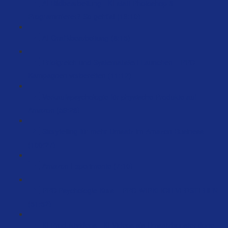
AI Bildbearbeitung - KI statt Photoshop &
Programmierer? So geht’s! (19:10)
AI Grafikbearbeitung (6:15)
Erfolgreich und Systematisiert Launchen – PPC
Kampagnen vorbereiten (11:12)
Verkaufspsychologie für physische Produkte auf
Amazon (59:26)
Storytelling für mehr Umsatz im Amazon-Business
(100:27)
Amazon Experimente (7:10)
PPC Psychologie Kurs – PPC WIRKLICH VERSTEHEN
(51:52)
KI Produktvideos - KI Videos als Umsatzbooster done