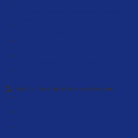
KAIZEN – Deshalb ist Amazon das erfolgreichste
Unternehmen der Welt (4:17)
Deine 10 Jahresvision (7:30)
Flow - 5x effizienter zu sein als der Rest (22:58)
Das Parkonische Gesetz - Live Call Aufnahme (137:13)
Kopieren von anderen Mitgliedern (10:20)
Kapitel 3 – Deine effiziente Denk- und Arbeitsweise
Selbstvertrauen aufbauen (13:14)
Aufgaben sammeln (2:21)
Warum weniger mehr ist (3:10)