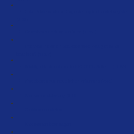
Fake Briefe nach der Registrierung im Handelsregister
(3:59)
Gewerbeanmeldung ausfüllen (11:31)
Interview mit einem Steuerberater: Was gibt es zu
beachten? (11:07)
Wichtige Nachricht an alle NICHT EU-Seller… (11:09)
Fragebogen zur steuerlichen Erfassung (2:46)
Krankenversicherung (6:12)
Bankkonto erstellen
Kreditkarten beantragen