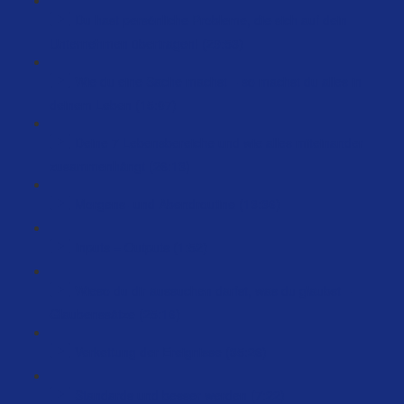
Du hast persönliche Probleme, die sich auf dein
Unternehmen übertragen! (29:53)
Wie du eine Sache machst – so machst du alles in
deinem Leben (15:07)
Deine 7 Lebensbereiche und wie alles miteinander
zusammenhängt (26:13)
Morgens- und Abendroutine (13:36)
Inputs = Outputs (1:52)
Wieso du dir aussuchen darfst, was du glaubst –
Glaubenssätze (25:16)
Verkettung der Ereignisse (35:26)
Standards und besser werden (7:22)