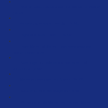
Patente, Geschmacksmuster und Marken (2 Videos)
(20:03)
Verpackung ist extrem wichtig… (4:36)
Logos sind schön - aber .... (5:05)
Deine Marke mithilfe von Lagerbestandsdateien
überschreiben (5:23)
Änderungen im Sellercentral über einen Fall
durchführen (2:36)
Markenanmeldungen auf Amazon (60:29)
Brauche ich eine Werbeagentur? (3:56)
Wie kannst du die Marken von fremden Marken auf