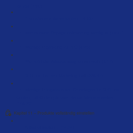
for you (7:00)
Produktvideos die verkaufen (14:03)
Warum deine Onpage optimierung wichtig ist (15:47)
Wichtige Ergänzung zu PPC (4:25)
Wie nutzt die Videokampagnen sinnvoll? (6:17)
SEO und Content Marketing Call (226:47)
Wichtige Erfolgsfaktoren, Grundlagen für SEO und
Conten, mit KI die optimalen Verkaufstexte erstellen
(106:23)
Kapitel 11 – Produkte vollständig einstellen
Artikel einstellen… (14:24)