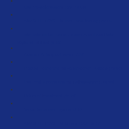
Das Amzsellersystem Tool (18:05)
AMZSELLERSYSTEM.com Tools Vortrag (23:18)
Wie halte ich bei meinem ersten Anlauf das Risiko
möglichst minimal! (5:03)
Ziele am Anfang definieren (7:28)
Produkt-Recherche mit verschidenen Budgets (75:58)
Live Produktrecherche mit Fallbeispielen (106:33)
Return of Investment (88:24)
Verkaufschancen Explorer (8:02)
AMZSELLERSYSTEM Chrom TOOL (5:07)