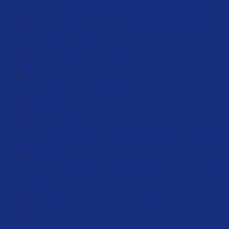
Wie ziehst Du Dich an, um zu beeindrucken? (17:31)
Wie bereite ich mich auf das Gespräch mit einem
Lieferanten vor? (21:50)
Einwandbehandlung (28:21)
Anliefeplan erstellen (48:21)
Überweisungen ins Ausland (3:46)
Fallbeispiele: Herstellersuche auf der Messe Frankfurt
Tag 1 (50:46)
Fallbeispiele: Herstellersuche auf der Messe Frankfurt
Tag 2 (12:23)
Ein Beispiel für eine gute Verpackung
GPSR Richtlinie (75:07)