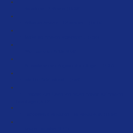
Variationen [2 Videos] (16:39)
Artikel an Amazon-FBA senden… (15:15)
Marke bei Amazon registrieren… (7:58)
Wie mache ich APlus (8:06)
An bestehendem Angebot dranhängen… (4:37)
Wie Du “Sets” bildest… (7:53)
Freigabe zum Listen von neuen Artikeln auf Amazon
beantragen (6:12)
Handelsware verkaufen – so verkaufst du (10:38)
Coupon schalten (8:41)