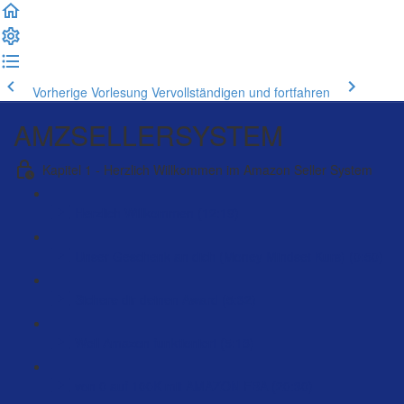
Vorherige Vorlesung
Vervollständigen und fortfahren
AMZSELLERSYSTEM
Kapitel 1 - Herzlich Willkommen im Amazon Seller System
Herzlich Willkommen (12:19)
Unser Geschenk an dich (Money Mindset Kurs) (0:50)
Sichere dir deinen Award (5:32)
Weil Amazon funktioniert (5:13)
von 0 auf 100K mit AMAZON FBA (20:30)