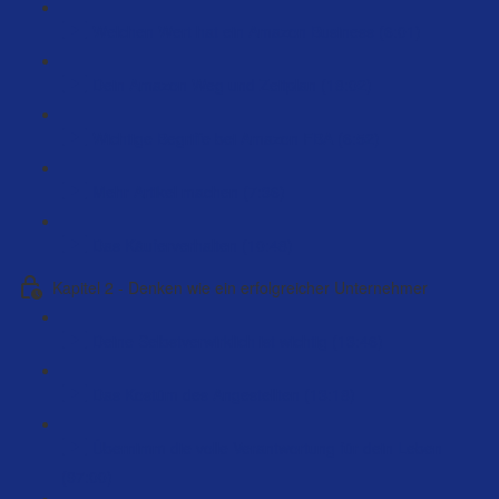
Welchen Wert hat ein Amazon Business (6:01)
Dein Amazon Weg und Zeitplan (18:02)
Wichtige Begriffe bei Amazon FBA (6:52)
Mehr Artikel machen (7:36)
Das Käuferverhalten (10:48)
Kapitel 2 - Denken wie ein erfolgreicher Unternehmer
Deine Selbstverwirklich ist wichtig (13:46)
Das Kostüm des Angestellten (13:18)
Übernimm die volle Verantwortung für dein Leben
(97:00)