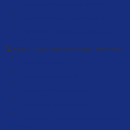
Zahlungsziele in Europa bekommen (4:23)
Elektronische Artikel in Europa verkaufen (4:07)
Warum Made in Europa/Germany im Marketing
funktioniert (8:32)
Kapitel 7 – Amazon-Seller-System: Kapitel – Markenrechte
Marken-Recherche (9:20)
Marke eintragen lassen (5:49)
Marke beim DPMA selbst anmelden (21:46)
Sparen bei der Markenanmeldung (3:11)
Sparen bei der EU Marke. Interview mit einem Anwalt
(26:23)