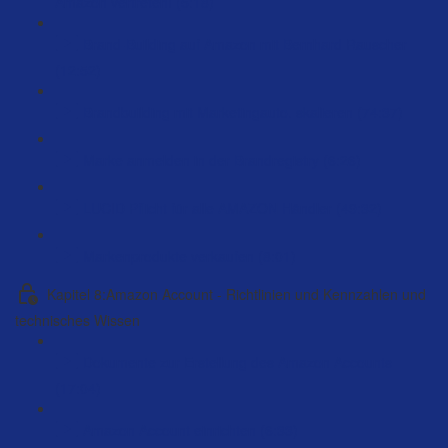
Amazon vertreten! (5:18)
Brand-Building auf Amazon mit Bernhard Rauscher
(12:52)
Brandbuilding mit Marketingauto. skalieren (74:37)
Marke anmelden in der Brandregistry (6:26)
LUCID Pflicht für alle AMAZON Händler (49:32)
Markenprodukte verkaufen (8:01)
Kapitel 8:Amazon Account - Richtlinien und Kennzahlen und
technisches Wissen
Dokumente zur Erstellung des Amazon Accounts
(17:04)
Amazon Account einrichten (6:33)