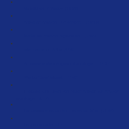
Variationen [2 Videos] (16:39)
Artikel an Amazon-FBA senden… (15:15)
Marke bei Amazon registrieren… (7:58)
Wie mache ich APlus (8:06)
An bestehendem Angebot dranhängen… (4:37)
Wie Du “Sets” bildest… (7:53)
Freigabe zum Listen von neuen Artikeln auf Amazon
beantragen (6:12)
Handelsware verkaufen – so verkaufst du (10:38)
Coupon schalten (8:41)