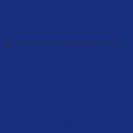
Verpackungsregistrierung kompett - DE / AT / FR
(18:36)
Die teuersten Fehler beim Aufbau von Amazon FBA
(7:12)
Kapitel 5 – So findest du hochprofitable Nischenprodukte
So wird dein erstes Produkt ein voller Erfolg! (59:00)
Die Produktrecherche Tabelle (LIVE Produktrecherche)
(61:10)
Live Produktrecherche mit Beispiele Butrus (95:10)
Bestseller auf Amazon kreieren - Schritt für Schritt
Anleitung (89:50)
Product Opportunity explorer (14:39)