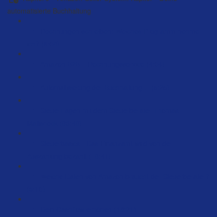
automatisierte Buchhaltung
Rechnungen schreiben: Welches Programm nehme
ich? (6:08)
Amazon B2B – Rechnungsservice (4:04)
Automatisierung der Buchhaltung… (5:25)
Steuerfragen mit dem Steuerberater Thomas
Matisheck (83:48)
Steuerbasics - Das Finanzamt wird von der
Auszahlung bezahlt (18:41)
Welche Daten von Amazon braucht der Steuerberater?
(5:10)
Dein Cashflow erhöhen (18:21)