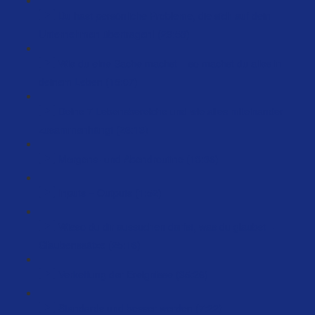
Du hast persönliche Probleme, die sich auf dein
Unternehmen übertragen! (29:53)
Wie du eine Sache machst – so machst du alles in
deinem Leben (15:07)
Deine 7 Lebensbereiche und wie alles miteinander
zusammenhängt (26:13)
Morgens- und Abendroutine (13:36)
Inputs = Outputs (1:52)
Wieso du dir aussuchen darfst, was du glaubst –
Glaubenssätze (25:16)
Verkettung der Ereignisse (35:26)
Standards und besser werden (7:22)