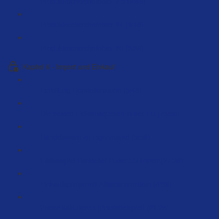
Produktrecherchefehler # 3 (3:48)
Produktrecherchefehler #4 (3:48)
Produktrecherchefehler #5 (3:38)
Kapitel 6 - Import und Einkauf
Einleitung Herstellersuche (5:48)
Die besten Einkaufsquellen in der EU (75:50)
Handelsware zu Eigenmarke (5:50)
Fallbeispiel Hersteller in der EU finden (27:23)
Einkaufspreise mit Alibaba ermitteln (6:36)
Preise kalkulieren (Praxisbeispiel) (21:25)