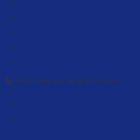
Welchen Wert hat ein Amazon Business (6:01)
Dein Amazon Weg und Zeitplan (18:02)
Wichtige Begriffe bei Amazon FBA (6:52)
Mehr Artikel machen (7:36)
Das Käuferverhalten (10:48)
Kapitel 2 - Denken wie ein erfolgreicher Unternehmer
Deine Selbstverwirklich ist wichtig (13:46)
Das Kostüm des Angestellten (13:18)
Übernimm die volle Verantwortung für dein Leben
(97:00)