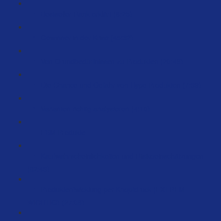
Bestseller Rank erklärt (6:25)
Gewinner in der Krise (45:32)
Von Grundbedürfnissen zu Produkten (20:49)
Die Chance und Gefahr von Hype Produkten (7:39)
Varianten richtig analysieren (4:10)
FBM Produkte
Kaufwahrscheinlichkeiten und Risikoeinschätzungen
(82:43)
Produktentwicklung per Knopfdruck (EXTREM
WICHTIG) (27:08)