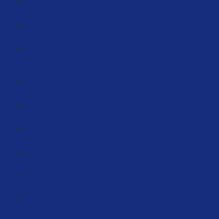
Das Amzsellersystem Tool (18:05)
AMZSELLERSYSTEM.com Tools Vortrag (23:18)
Wie halte ich bei meinem ersten Anlauf das Risiko
möglichst minimal! (5:03)
Ziele am Anfang definieren (7:28)
Produkt-Recherche mit verschidenen Budgets (75:58)
Live Produktrecherche mit Fallbeispielen (106:33)
Return of Investment (88:24)
Verkaufschancen Explorer (8:02)
AMZSELLERSYSTEM Chrom TOOL (5:07)