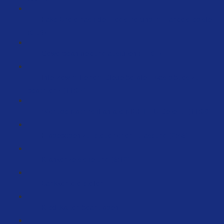
Fake Briefe nach der Registrierung im Handelsregister
(3:59)
Gewerbeanmeldung ausfüllen (11:31)
Interview mit einem Steuerberater: Was gibt es zu
beachten? (11:07)
Wichtige Nachricht an alle NICHT EU-Seller… (11:09)
Fragebogen zur steuerlichen Erfassung (2:46)
Krankenversicherung (6:12)
Bankkonto erstellen
Kreditkarten beantragen