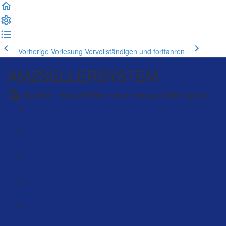
Vorherige Vorlesung
Vervollständigen und fortfahren
AMZSELLERSYSTEM
Kapitel 1 - Herzlich Willkommen im Amazon Seller System
Herzlich Willkommen (12:19)
Unser Geschenk an dich (Money Mindset Kurs) (0:50)
Sichere dir deinen Award (5:32)
Weil Amazon funktioniert (5:13)
von 0 auf 100K mit AMAZON FBA (20:30)