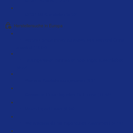
GPSR Mit Ki erstellen (5:03)
Herstellersuche in Europa
Warum Europa immer attraktiver wird während China
ausstirbt (18:04)
Haftungsrisiken minimieren oder sogar ausschließen
(9:22)
Was sind Kapitalbindungskosten (6:31)
Klassische Einkaufsquellen für Europa (11:40)
Makro Export Listen (9:06)
Wie arbeitest du mit Importeuren zusammen? (4:16)