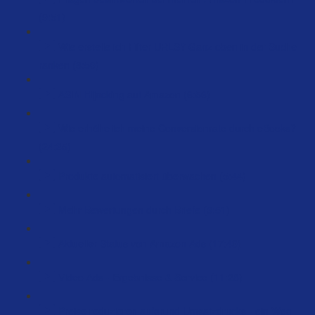
(9:51)
Wie erstelle ich Filter URLS? Ganz oben in der Suche
ranken (8:50)
ASIN-Hijacking auf Amazon (6:56)
Wie erhöhe ich meine Conversionrate durch eBooks?
(24:35)
Produkte automatisiert überwachen (5:44)
Mehr Bewertungen durch Briefe (3:51)
Aktueller Status von Amazon Ads (17:49)
Video Ads - Ergebnisse & Service (11:28)
Preise reduzieren aufgrund Umsatzdrucks - ein Weg