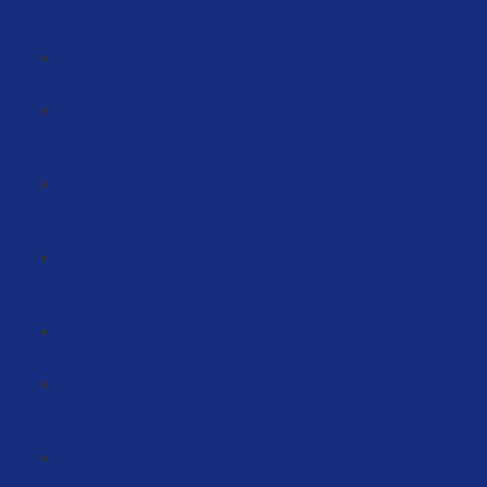
AI Bildbearbeitung - KI statt Photoshop &
Programmierer? So geht’s! (19:10)
AI Grafikbearbeitung (6:15)
Erfolgreich und Systematisiert Launchen – PPC
Kampagnen vorbereiten (11:12)
Verkaufspsychologie für physische Produkte auf
Amazon (59:26)
Storytelling für mehr Umsatz im Amazon-Business
(100:27)
Amazon Experimente (7:10)
PPC Psychologie Kurs – PPC WIRKLICH VERSTEHEN
(51:52)
KI Produktvideos - KI Videos als Umsatzbooster done