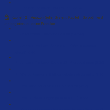
Externer Logistiker FBM Lösung (22:34)
Kapitel 12 – Amazon-Seller-System: Kapitel – So optimierst
und begleitest du deine Produkte
Seller central Funktionen erklärt (142:48)
Amazon-Pro-Level Secrets #1 - "Wird zusammen
gekauft" (5:45)
Amazon-Pro-Level Secrets #2 - Werbeaktionen (8:35)
Wie Du Amazon mit Blitzangeboten abräumst… (3:10)
Remission bei Amazon FBA erstellen (4:57)
Produkt-Bewertungen generieren… (15:55)
Fragen beantworten bei meinen Amazon-Produkten?