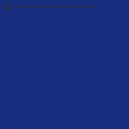
Kapitel 10 - Deinen Produktlaunch vorbereiten
Onpage Optimierung - Deine Positionierung um
hochpreisig zu verkaufen [Webinar] (62:04)
Webinar Positionierung mit Butrus (60:24)
Dein Storytelling (2:18)
Webinar so hat Timo 1 Million im ersten Jahr erreicht
(126:35)
Warum ein Produktlaunch? (8:37)
Wie sollen die Preise beim Launch sein ? (6:34)
Erfolgreich und Systematisiert Launchen –
Produktanalyse (23:21)