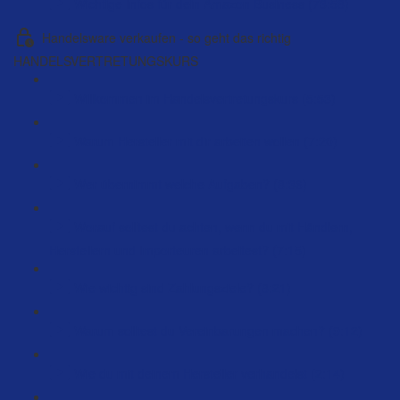
Wichtige Infos für dein Amazon Business (73:58)
Handelsware verkaufen - so geht das richtig
HANDELSVERTRETUNGSKURS
Willkommen im Handelsvertretungskurs (5:53)
Warum Hersteller mit dir arbeiten wollen (7:20)
Wer übernimmt welche Aufgaben? (8:36)
Worauf solltest du achten, wenn du mit Händlern,
Herstellern und Importeuren arbeitest? (7:15)
Wie wichtig sind Zahlungsziele? (8:21)
Warum solltest du Vereinbarungen machen? (9:12)
Wie du mit deinem Hersteller verhandelst (2:14)