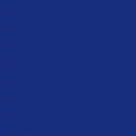
EORI Nummer beantragen (3:16)
Verpackungslizensierung (32:22)
EAN Codes kaufen (11:19)
Digitale Unternehmensstruktur (89:59)
Deine Büroausstattung (6:38)
Gründungszuschuß
Google Drive Struktur (4:25)
Interview mit einem Lieferanten aus der EU (4:51)
Verpackungslizensierung in Österreich und Frankreich
- Wichtige Änderungen für 2023! (27:20)