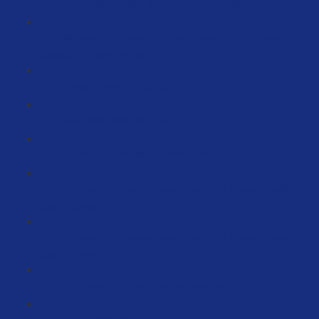
Wie ziehst Du Dich an, um zu beeindrucken? (17:31)
Wie bereite ich mich auf das Gespräch mit einem
Lieferanten vor? (21:50)
Einwandbehandlung (28:21)
Anliefeplan erstellen (48:21)
Überweisungen ins Ausland (3:46)
Fallbeispiele: Herstellersuche auf der Messe Frankfurt
Tag 1 (50:46)
Fallbeispiele: Herstellersuche auf der Messe Frankfurt
Tag 2 (12:23)
Ein Beispiel für eine gute Verpackung
GPSR Richtlinie (75:07)