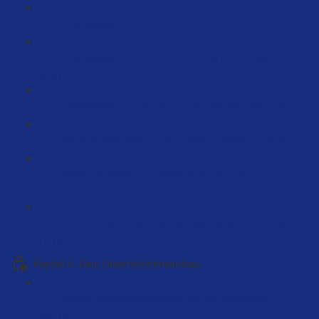
Arbeitsweise und Struktur – KISS (4:01)
Arbeitsweise und Struktur – Wichtig und Dringend
(9:21)
Arbeitsweise und Struktur – Dein Wochenplan (9:27)
Deine Vorlage über Trello - Einfach Kopieren (6:52)
Skalierungsfehler - 4 Wichtige Bereiche im
Unternehmen (9:16)
Dein Journal um auf das nächste Level zu kommen
(1:13)
Kapitel 4- Dein Unternehmensaufbau
Welche Unternehmensform soll ich verwenden?
(66:10)