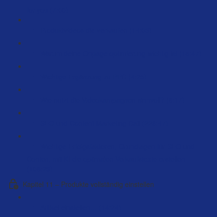
for you (7:00)
Produktvideos die verkaufen (14:03)
Warum deine Onpage optimierung wichtig ist (15:47)
Wichtige Ergänzung zu PPC (4:25)
Wie nutzt die Videokampagnen sinnvoll? (6:17)
SEO und Content Marketing Call (226:47)
Wichtige Erfolgsfaktoren, Grundlagen für SEO und
Conten, mit KI die optimalen Verkaufstexte erstellen
(106:23)
Kapitel 11 – Produkte vollständig einstellen
Artikel einstellen… (14:24)