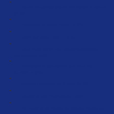
Patente, Geschmacksmuster und Marken (2 Videos)
(20:03)
Verpackung ist extrem wichtig… (4:36)
Logos sind schön - aber .... (5:05)
Deine Marke mithilfe von Lagerbestandsdateien
überschreiben (5:23)
Änderungen im Sellercentral über einen Fall
durchführen (2:36)
Markenanmeldungen auf Amazon (60:29)
Brauche ich eine Werbeagentur? (3:56)
Wie kannst du die Marken von fremden Marken auf