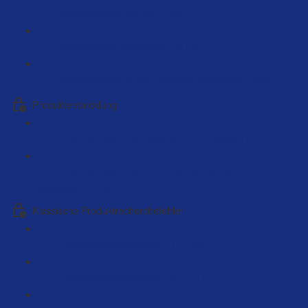
Herstellerdaten kaufen (4:00)
Herstellerliste analysieren (5:19)
Einkaufspreise für die Hersteller abrechnen (3:00)
Produktentwicklung
Produktentwicklung Material - Live Beispiel (5:38)
Produktentwicklung Produktveränderung - Live
Beispiele (141:39)
Klassische Produktrecherchefehler
Produktrecherchefehler # 1 (4:55)
Produktrecherchefehler # 2 (4:01)