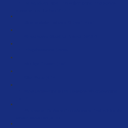
Die perfekten Bilder - So sollten deine Produktfotos
aussehen inkl. Farben (87:21)
Bilder erstellen mit dem KI Tool (14:55)
Verkaufspsychologie für Amazon (52:37)
Erfolgsbesipeiele (26:55)
Wichtige Phrasen (7:58)
Killer-Worte (4:14)
Verkaufsmaschine durch Testlogos Warentestonline
(15:17)
Wir kreieren für deine Produkte deine Produktfotos die
wirklich verkaufen (3:10)