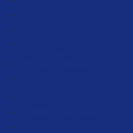
Neue Versandkosten ab 1.3.2023 (41:09)
Internationale Handelsklauseln (Incoterms) (3:21)
Import mit Zollexperte Patrick Burbitz (62:11)
18.02.2021: Live Call mit Timo Böttinger -
Produktprüfungen und Zertifikate. (125:31)
EAR Registrierung (Elektroartikel) (7:48)
Wichtig! - EPR Elektro Bestätigen und Kontrollieren
(7:11)
Betriebshaftpflicht (15:22)
Die Zollexpertin – Francine Dammholz (23:24)
Welche Bestell-Menge? (5:47)