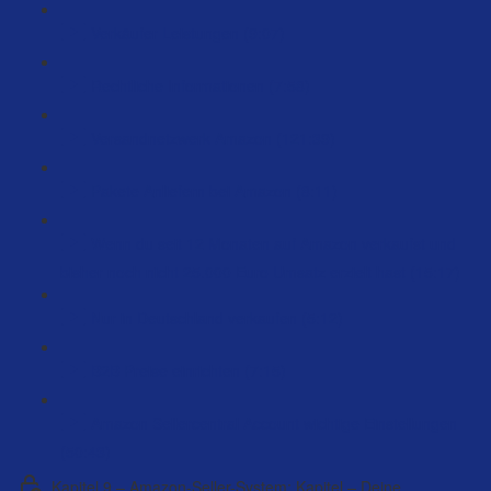
Verkäufer Leistungen (9:07)
Rechtliche Informationen (7:58)
Versandnetzwerk Amazon (121:39)
Pakete Anliefern bei Amazon (8:11)
Wenn du seit 12 Monaten auf Amazon verkaufst und
bisher noch nicht 25.000 Euro Umsatz erzielt hast (15:17)
Nur in Deutschland verkaufen (5:12)
B2B Preise einrichten (7:15)
Amazon Sellercentral Account wichtige Einstellungen
(50:43)
Kapitel 9 – Amazon-Seller-System: Kapitel – Deine