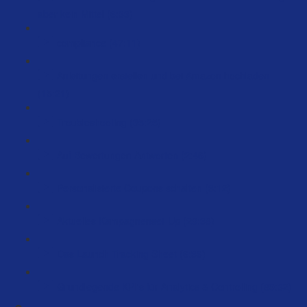
aber kein Mittel (6:33)
compliance (47:11)
Anleitungen erstellen und bei Amazon hochladen
(15:21)
Troubleshooting (35:25)
Auf Bewertungen Antworten (2:46)
Personalisierte Coupons schalten (3:12)
Aktuelles Kampagnenset-Up (29:38)
Das Launch Tracking Sheet (6:36)
Grundlegende KPI's für Analytics & Controlling (89:32)