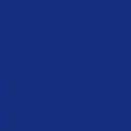
Anleitung von A bis Z zu Schlüsselwörtern (32:36)
Produktbeschreibung auf Amazon (12:05)
Die Perfekt Seitenstruktur ( Vortrag Christian Böttinger)
(29:59)
Amazon Vine - Club der Produkttester (8:20)
Erfolgreich und Systematisiert Launchen – Keywords in
die Verkaufstexte einfügen (11:51)
Backend Keywords (34:03)
Erfolgreich und Systematisiert Launchen – Dein
perfektes Fotobriefing erstellen (15:19)
Das perfekte Anwendungsfoto gestalten (75:43)