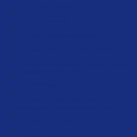
Die perfekte Produktstruktur #1 (10:07)
Onpage - Optimierung (11:27)
Launch - Bewertungen beachten! (3:41)
Magische Worte die deine Kunden verzaubern (7:58)
Erfolgreich und Systematisiert Launchen – Fesselnde
Verkaufstexte schreiben (18:05)
Die WWW-Regel (3:10)
Erfolgreich und Systematisiert Launchen –
Keywordrecherche für deine Verkaufstexte (18:03)
Keywords Vortrag (29:33)
Keywords: Praktischer Leitfaden: Schritt-für-Schritt-