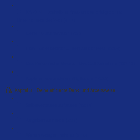
KAIZEN – Deshalb ist Amazon das erfolgreichste
Unternehmen der Welt (4:17)
Deine 10 Jahresvision (7:30)
Flow - 5x effizienter zu sein als der Rest (22:58)
Das Parkonische Gesetz - Live Call Aufnahme (137:13)
Kopieren von anderen Mitgliedern (10:20)
Kapitel 3 – Deine effiziente Denk- und Arbeitsweise
Selbstvertrauen aufbauen (13:14)
Aufgaben sammeln (2:21)
Warum weniger mehr ist (3:10)