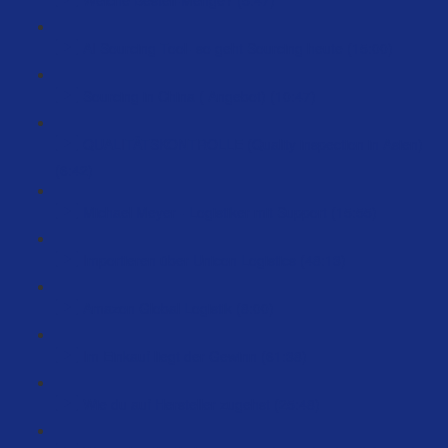
AI Sourcing Tool- so geht Sourcing heute (15:00)
Sourcing in China ( Angebot) (10:47)
QUALITÄTSKONTROLLE (Quality inspection in Asien)
(6:42)
Michael Meyer - Logistiker mit Support (15:55)
Importieren über Unicon Logistics (48:13)
Amazon Global Logistik (8:00)
Im Einkauf liegt der Gewinn (61:38)
Wie du auf Hersteller zugehst (25:48)