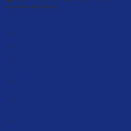
automatisierte Buchhaltung
Rechnungen schreiben: Welches Programm nehme
ich? (6:08)
Amazon B2B – Rechnungsservice (4:04)
Automatisierung der Buchhaltung… (5:25)
Steuerfragen mit dem Steuerberater Thomas
Matisheck (83:48)
Steuerbasics - Das Finanzamt wird von der
Auszahlung bezahlt (18:41)
Welche Daten von Amazon braucht der Steuerberater?
(5:10)
Dein Cashflow erhöhen (18:21)