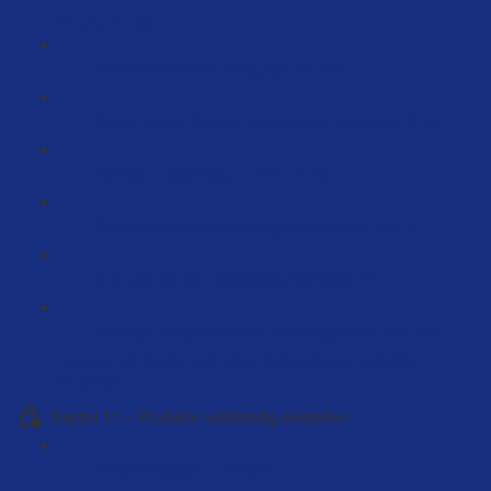
for you (7:00)
Produktvideos die verkaufen (14:03)
Warum deine Onpage optimierung wichtig ist (15:47)
Wichtige Ergänzung zu PPC (4:25)
Wie nutzt die Videokampagnen sinnvoll? (6:17)
SEO und Content Marketing Call (226:47)
Wichtige Erfolgsfaktoren, Grundlagen für SEO und
Conten, mit KI die optimalen Verkaufstexte erstellen
(106:23)
Kapitel 11 – Produkte vollständig einstellen
Artikel einstellen… (14:24)