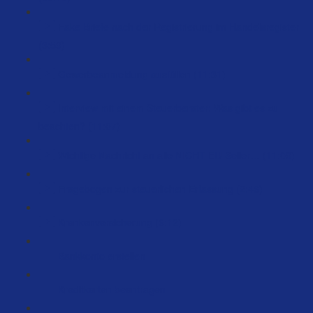
Fake Briefe nach der Registrierung im Handelsregister
(3:59)
Gewerbeanmeldung ausfüllen (11:31)
Interview mit einem Steuerberater: Was gibt es zu
beachten? (11:07)
Wichtige Nachricht an alle NICHT EU-Seller… (11:09)
Fragebogen zur steuerlichen Erfassung (2:46)
Krankenversicherung (6:12)
Bankkonto erstellen
Kreditkarten beantragen