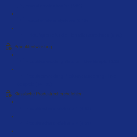
Herstellerdaten kaufen (4:00)
Herstellerliste analysieren (5:19)
Einkaufspreise für die Hersteller abrechnen (3:00)
Produktentwicklung
Produktentwicklung Material - Live Beispiel (5:38)
Produktentwicklung Produktveränderung - Live
Beispiele (141:39)
Klassische Produktrecherchefehler
Produktrecherchefehler # 1 (4:55)
Produktrecherchefehler # 2 (4:01)