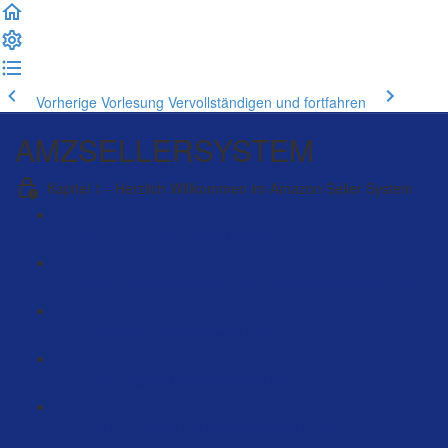
Vorherige Vorlesung
Vervollständigen und fortfahren
AMZSELLERSYSTEM
Kapitel 1 - Herzlich Willkommen im Amazon Seller System
Herzlich Willkommen (12:19)
Unser Geschenk an dich (Money Mindset Kurs) (0:50)
Sichere dir deinen Award (5:32)
Weil Amazon funktioniert (5:13)
von 0 auf 100K mit AMAZON FBA (20:30)