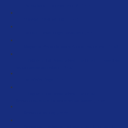
Die perfekte Produktstruktur #1 (10:07)
Onpage - Optimierung (11:27)
Launch - Bewertungen beachten! (3:41)
Magische Worte die deine Kunden verzaubern (7:58)
Erfolgreich und Systematisiert Launchen – Fesselnde
Verkaufstexte schreiben (18:05)
Die WWW-Regel (3:10)
Erfolgreich und Systematisiert Launchen –
Keywordrecherche für deine Verkaufstexte (18:03)
Keywords Vortrag (29:33)
Keywords: Praktischer Leitfaden: Schritt-für-Schritt-