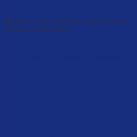
Externer Logistiker FBM Lösung (22:34)
Kapitel 12 – Amazon-Seller-System: Kapitel – So optimierst
und begleitest du deine Produkte
Seller central Funktionen erklärt (142:48)
Amazon-Pro-Level Secrets #1 - "Wird zusammen
gekauft" (5:45)
Amazon-Pro-Level Secrets #2 - Werbeaktionen (8:35)
Wie Du Amazon mit Blitzangeboten abräumst… (3:10)
Remission bei Amazon FBA erstellen (4:57)
Produkt-Bewertungen generieren… (15:55)
Fragen beantworten bei meinen Amazon-Produkten?