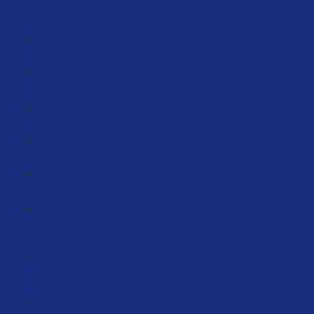
Die perfekten Bilder - So sollten deine Produktfotos
aussehen inkl. Farben (87:21)
Bilder erstellen mit dem KI Tool (14:55)
Verkaufspsychologie für Amazon (52:37)
Erfolgsbesipeiele (26:55)
Wichtige Phrasen (7:58)
Killer-Worte (4:14)
Verkaufsmaschine durch Testlogos Warentestonline
(15:17)
Wir kreieren für deine Produkte deine Produktfotos die
wirklich verkaufen (3:10)