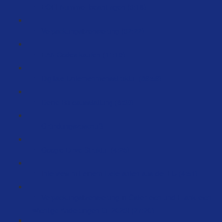
EORI Nummer beantragen (3:16)
Verpackungslizensierung (32:22)
EAN Codes kaufen (11:19)
Digitale Unternehmensstruktur (89:59)
Deine Büroausstattung (6:38)
Gründungszuschuß
Google Drive Struktur (4:25)
Interview mit einem Lieferanten aus der EU (4:51)
Verpackungslizensierung in Österreich und Frankreich
- Wichtige Änderungen für 2023! (27:20)