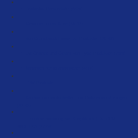
Bestseller Rank erklärt (6:25)
Gewinner in der Krise (45:32)
Von Grundbedürfnissen zu Produkten (20:49)
Die Chance und Gefahr von Hype Produkten (7:39)
Varianten richtig analysieren (4:10)
FBM Produkte
Kaufwahrscheinlichkeiten und Risikoeinschätzungen
(82:43)
Produktentwicklung per Knopfdruck (EXTREM
WICHTIG) (27:08)