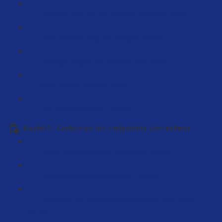
Welchen Wert hat ein Amazon Business (6:01)
Dein Amazon Weg und Zeitplan (18:02)
Wichtige Begriffe bei Amazon FBA (6:52)
Mehr Artikel machen (7:36)
Das Käuferverhalten (10:48)
Kapitel 2 - Denken wie ein erfolgreicher Unternehmer
Deine Selbstverwirklich ist wichtig (13:46)
Das Kostüm des Angestellten (13:18)
Übernimm die volle Verantwortung für dein Leben
(97:00)