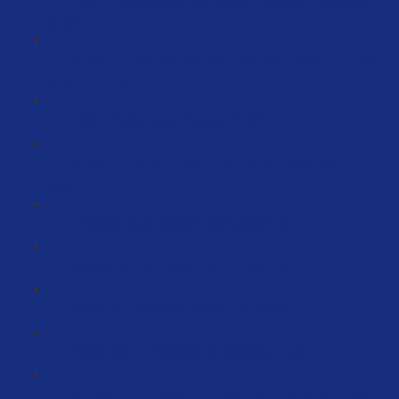
(9:51)
Wie erstelle ich Filter URLS? Ganz oben in der Suche
ranken (8:50)
ASIN-Hijacking auf Amazon (6:56)
Wie erhöhe ich meine Conversionrate durch eBooks?
(24:35)
Produkte automatisiert überwachen (5:44)
Mehr Bewertungen durch Briefe (3:51)
Aktueller Status von Amazon Ads (17:49)
Video Ads - Ergebnisse & Service (11:28)
Preise reduzieren aufgrund Umsatzdrucks - ein Weg