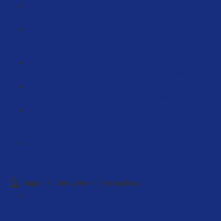
Arbeitsweise und Struktur – KISS (4:01)
Arbeitsweise und Struktur – Wichtig und Dringend
(9:21)
Arbeitsweise und Struktur – Dein Wochenplan (9:27)
Deine Vorlage über Trello - Einfach Kopieren (6:52)
Skalierungsfehler - 4 Wichtige Bereiche im
Unternehmen (9:16)
Dein Journal um auf das nächste Level zu kommen
(1:13)
Kapitel 4- Dein Unternehmensaufbau
Welche Unternehmensform soll ich verwenden?
(66:10)