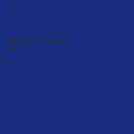
Produktrecherchefehler # 3 (3:48)
Produktrecherchefehler #4 (3:48)
Produktrecherchefehler #5 (3:38)
Kapitel 6 - Import und Einkauf
Einleitung Herstellersuche (5:48)
Die besten Einkaufsquellen in der EU (75:50)
Handelsware zu Eigenmarke (5:50)
Fallbeispiel Hersteller in der EU finden (27:23)
Einkaufspreise mit Alibaba ermitteln (6:36)
Preise kalkulieren (Praxisbeispiel) (21:25)