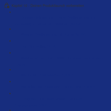
Kapitel 10 - Deinen Produktlaunch vorbereiten
Onpage Optimierung - Deine Positionierung um
hochpreisig zu verkaufen [Webinar] (62:04)
Webinar Positionierung mit Butrus (60:24)
Dein Storytelling (2:18)
Webinar so hat Timo 1 Million im ersten Jahr erreicht
(126:35)
Warum ein Produktlaunch? (8:37)
Wie sollen die Preise beim Launch sein ? (6:34)
Erfolgreich und Systematisiert Launchen –
Produktanalyse (23:21)