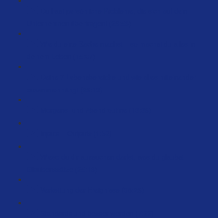
Du hast persönliche Probleme, die sich auf dein
Unternehmen übertragen! (29:53)
Wie du eine Sache machst – so machst du alles in
deinem Leben (15:07)
Deine 7 Lebensbereiche und wie alles miteinander
zusammenhängt (26:13)
Morgens- und Abendroutine (13:36)
Inputs = Outputs (1:52)
Wieso du dir aussuchen darfst, was du glaubst –
Glaubenssätze (25:16)
Verkettung der Ereignisse (35:26)
Standards und besser werden (7:22)