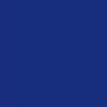
Wie ziehst Du Dich an, um zu beeindrucken? (17:31)
Wie bereite ich mich auf das Gespräch mit einem
Lieferanten vor? (21:50)
Einwandbehandlung (28:21)
Anliefeplan erstellen (48:21)
Überweisungen ins Ausland (3:46)
Fallbeispiele: Herstellersuche auf der Messe Frankfurt
Tag 1 (50:46)
Fallbeispiele: Herstellersuche auf der Messe Frankfurt
Tag 2 (12:23)
Ein Beispiel für eine gute Verpackung
GPSR Richtlinie (75:07)