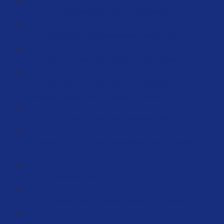
Neue Versandkosten ab 1.3.2023 (41:09)
Internationale Handelsklauseln (Incoterms) (3:21)
Import mit Zollexperte Patrick Burbitz (62:11)
18.02.2021: Live Call mit Timo Böttinger -
Produktprüfungen und Zertifikate. (125:31)
EAR Registrierung (Elektroartikel) (7:48)
Wichtig! - EPR Elektro Bestätigen und Kontrollieren
(7:11)
Betriebshaftpflicht (15:22)
Die Zollexpertin – Francine Dammholz (23:24)
Welche Bestell-Menge? (5:47)