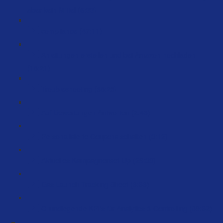
aber kein Mittel (6:33)
compliance (47:11)
Anleitungen erstellen und bei Amazon hochladen
(15:21)
Troubleshooting (35:25)
Auf Bewertungen Antworten (2:46)
Personalisierte Coupons schalten (3:12)
Aktuelles Kampagnenset-Up (29:38)
Das Launch Tracking Sheet (6:36)
Grundlegende KPI's für Analytics & Controlling (89:32)