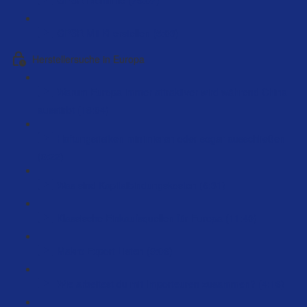
GPSR Mit Ki erstellen (5:03)
Herstellersuche in Europa
Warum Europa immer attraktiver wird während China
ausstirbt (18:04)
Haftungsrisiken minimieren oder sogar ausschließen
(9:22)
Was sind Kapitalbindungskosten (6:31)
Klassische Einkaufsquellen für Europa (11:40)
Makro Export Listen (9:06)
Wie arbeitest du mit Importeuren zusammen? (4:16)