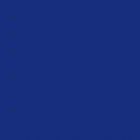
AI Bildbearbeitung - KI statt Photoshop &
Programmierer? So geht’s! (19:10)
AI Grafikbearbeitung (6:15)
Erfolgreich und Systematisiert Launchen – PPC
Kampagnen vorbereiten (11:12)
Verkaufspsychologie für physische Produkte auf
Amazon (59:26)
Storytelling für mehr Umsatz im Amazon-Business
(100:27)
Amazon Experimente (7:10)
PPC Psychologie Kurs – PPC WIRKLICH VERSTEHEN
(51:52)
KI Produktvideos - KI Videos als Umsatzbooster done