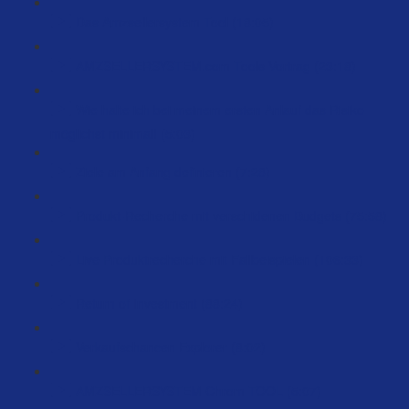
Das Amzsellersystem Tool (18:05)
AMZSELLERSYSTEM.com Tools Vortrag (23:18)
Wie halte ich bei meinem ersten Anlauf das Risiko
möglichst minimal! (5:03)
Ziele am Anfang definieren (7:28)
Produkt-Recherche mit verschidenen Budgets (75:58)
Live Produktrecherche mit Fallbeispielen (106:33)
Return of Investment (88:24)
Verkaufschancen Explorer (8:02)
AMZSELLERSYSTEM Chrom TOOL (5:07)