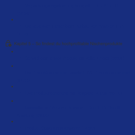
Verpackungsregistrierung kompett - DE / AT / FR
(18:36)
Die teuersten Fehler beim Aufbau von Amazon FBA
(7:12)
Kapitel 5 – So findest du hochprofitable Nischenprodukte
So wird dein erstes Produkt ein voller Erfolg! (59:00)
Die Produktrecherche Tabelle (LIVE Produktrecherche)
(61:10)
Live Produktrecherche mit Beispiele Butrus (95:10)
Bestseller auf Amazon kreieren - Schritt für Schritt
Anleitung (89:50)
Product Opportunity explorer (14:39)