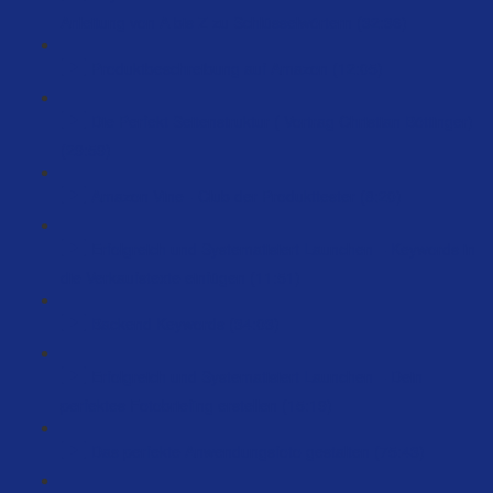
Anleitung von A bis Z zu Schlüsselwörtern (32:36)
Produktbeschreibung auf Amazon (12:05)
Die Perfekt Seitenstruktur ( Vortrag Christian Böttinger)
(29:59)
Amazon Vine - Club der Produkttester (8:20)
Erfolgreich und Systematisiert Launchen – Keywords in
die Verkaufstexte einfügen (11:51)
Backend Keywords (34:03)
Erfolgreich und Systematisiert Launchen – Dein
perfektes Fotobriefing erstellen (15:19)
Das perfekte Anwendungsfoto gestalten (75:43)