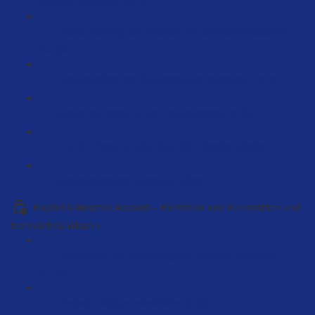
Amazon vertreten! (5:18)
Brand-Building auf Amazon mit Bernhard Rauscher
(12:52)
Brandbuilding mit Marketingauto. skalieren (74:37)
Marke anmelden in der Brandregistry (6:26)
LUCID Pflicht für alle AMAZON Händler (49:32)
Markenprodukte verkaufen (8:01)
Kapitel 8:Amazon Account - Richtlinien und Kennzahlen und
technisches Wissen
Dokumente zur Erstellung des Amazon Accounts
(17:04)
Amazon Account einrichten (6:33)