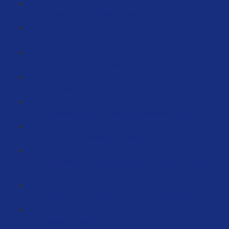
Variationen [2 Videos] (16:39)
Artikel an Amazon-FBA senden… (15:15)
Marke bei Amazon registrieren… (7:58)
Wie mache ich APlus (8:06)
An bestehendem Angebot dranhängen… (4:37)
Wie Du “Sets” bildest… (7:53)
Freigabe zum Listen von neuen Artikeln auf Amazon
beantragen (6:12)
Handelsware verkaufen – so verkaufst du (10:38)
Coupon schalten (8:41)