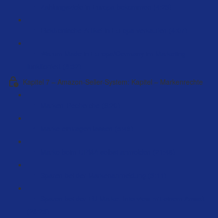
Zahlungsziele in Europa bekommen (4:23)
Elektronische Artikel in Europa verkaufen (4:07)
Warum Made in Europa/Germany im Marketing
funktioniert (8:32)
Kapitel 7 – Amazon-Seller-System: Kapitel – Markenrechte
Marken-Recherche (9:20)
Marke eintragen lassen (5:49)
Marke beim DPMA selbst anmelden (21:46)
Sparen bei der Markenanmeldung (3:11)
Sparen bei der EU Marke. Interview mit einem Anwalt
(26:23)