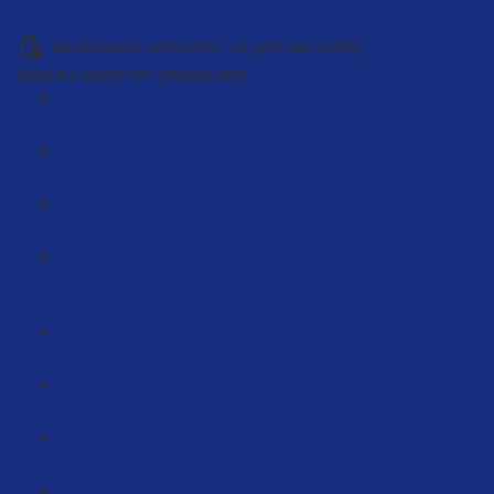
Wichtige Infos für dein Amazon Business (73:58)
Handelsware verkaufen - so geht das richtig
HANDELSVERTRETUNGSKURS
Willkommen im Handelsvertretungskurs (5:53)
Warum Hersteller mit dir arbeiten wollen (7:20)
Wer übernimmt welche Aufgaben? (8:36)
Worauf solltest du achten, wenn du mit Händlern,
Herstellern und Importeuren arbeitest? (7:15)
Wie wichtig sind Zahlungsziele? (8:21)
Warum solltest du Vereinbarungen machen? (9:12)
Wie du mit deinem Hersteller verhandelst (2:14)