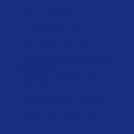
Patente, Geschmacksmuster und Marken (2 Videos)
(20:03)
Verpackung ist extrem wichtig… (4:36)
Logos sind schön - aber .... (5:05)
Deine Marke mithilfe von Lagerbestandsdateien
überschreiben (5:23)
Änderungen im Sellercentral über einen Fall
durchführen (2:36)
Markenanmeldungen auf Amazon (60:29)
Brauche ich eine Werbeagentur? (3:56)
Wie kannst du die Marken von fremden Marken auf