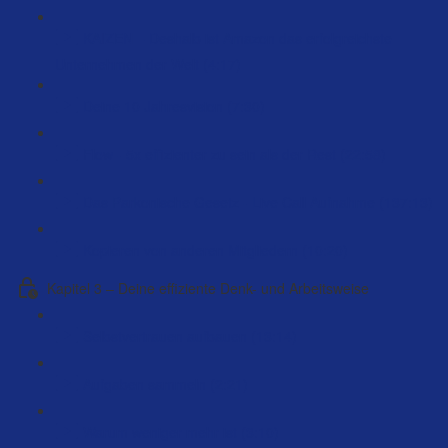
KAIZEN – Deshalb ist Amazon das erfolgreichste
Unternehmen der Welt (4:17)
Deine 10 Jahresvision (7:30)
Flow - 5x effizienter zu sein als der Rest (22:58)
Das Parkonische Gesetz - Live Call Aufnahme (137:13)
Kopieren von anderen Mitgliedern (10:20)
Kapitel 3 – Deine effiziente Denk- und Arbeitsweise
Selbstvertrauen aufbauen (13:14)
Aufgaben sammeln (2:21)
Warum weniger mehr ist (3:10)