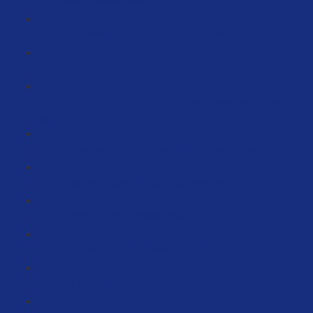
AI Sourcing Tool- so geht Sourcing heute (15:00)
Sourcing in China ( Angebot) (10:47)
QUALITÄTSKONTROLLE (Quality inspection in Asien)
(6:42)
Michael Meyer - Logistiker mit Support (15:55)
Importieren über Unicon Logistics (48:13)
Amazon Global Logistik (8:00)
Im Einkauf liegt der Gewinn (61:38)
Wie du auf Hersteller zugehst (25:48)