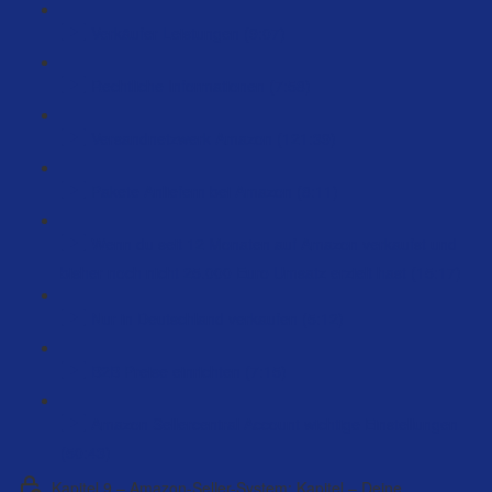
Verkäufer Leistungen (9:07)
Rechtliche Informationen (7:58)
Versandnetzwerk Amazon (121:39)
Pakete Anliefern bei Amazon (8:11)
Wenn du seit 12 Monaten auf Amazon verkaufst und
bisher noch nicht 25.000 Euro Umsatz erzielt hast (15:17)
Nur in Deutschland verkaufen (5:12)
B2B Preise einrichten (7:15)
Amazon Sellercentral Account wichtige Einstellungen
(50:43)
Kapitel 9 – Amazon-Seller-System: Kapitel – Deine