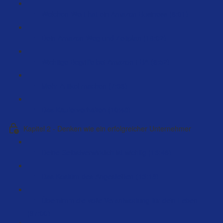
Welchen Wert hat ein Amazon Business (6:01)
Dein Amazon Weg und Zeitplan (18:02)
Wichtige Begriffe bei Amazon FBA (6:52)
Mehr Artikel machen (7:36)
Das Käuferverhalten (10:48)
Kapitel 2 - Denken wie ein erfolgreicher Unternehmer
Deine Selbstverwirklich ist wichtig (13:46)
Das Kostüm des Angestellten (13:18)
Übernimm die volle Verantwortung für dein Leben
(97:00)