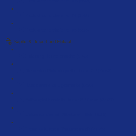
Produktrecherchefehler # 3 (3:48)
Produktrecherchefehler #4 (3:48)
Produktrecherchefehler #5 (3:38)
Kapitel 6 - Import und Einkauf
Einleitung Herstellersuche (5:48)
Die besten Einkaufsquellen in der EU (75:50)
Handelsware zu Eigenmarke (5:50)
Fallbeispiel Hersteller in der EU finden (27:23)
Einkaufspreise mit Alibaba ermitteln (6:36)
Preise kalkulieren (Praxisbeispiel) (21:25)