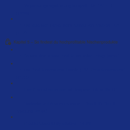
Verpackungsregistrierung kompett - DE / AT / FR
(18:36)
Die teuersten Fehler beim Aufbau von Amazon FBA
(7:12)
Kapitel 5 – So findest du hochprofitable Nischenprodukte
So wird dein erstes Produkt ein voller Erfolg! (59:00)
Die Produktrecherche Tabelle (LIVE Produktrecherche)
(61:10)
Live Produktrecherche mit Beispiele Butrus (95:10)
Bestseller auf Amazon kreieren - Schritt für Schritt
Anleitung (89:50)
Product Opportunity explorer (14:39)