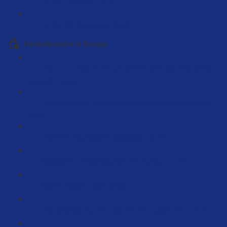
GPSR Mit Ki erstellen (5:03)
Herstellersuche in Europa
Warum Europa immer attraktiver wird während China
ausstirbt (18:04)
Haftungsrisiken minimieren oder sogar ausschließen
(9:22)
Was sind Kapitalbindungskosten (6:31)
Klassische Einkaufsquellen für Europa (11:40)
Makro Export Listen (9:06)
Wie arbeitest du mit Importeuren zusammen? (4:16)