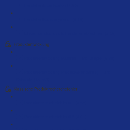
Herstellerdaten kaufen (4:00)
Herstellerliste analysieren (5:19)
Einkaufspreise für die Hersteller abrechnen (3:00)
Produktentwicklung
Produktentwicklung Material - Live Beispiel (5:38)
Produktentwicklung Produktveränderung - Live
Beispiele (141:39)
Klassische Produktrecherchefehler
Produktrecherchefehler # 1 (4:55)
Produktrecherchefehler # 2 (4:01)