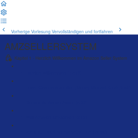
Vorherige Vorlesung
Vervollständigen und fortfahren
AMZSELLERSYSTEM
Kapitel 1 - Herzlich Willkommen im Amazon Seller System
Herzlich Willkommen (12:19)
Unser Geschenk an dich (Money Mindset Kurs) (0:50)
Sichere dir deinen Award (5:32)
Weil Amazon funktioniert (5:13)
von 0 auf 100K mit AMAZON FBA (20:30)