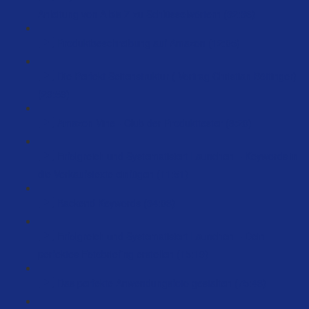
Anleitung von A bis Z zu Schlüsselwörtern (32:36)
Produktbeschreibung auf Amazon (12:05)
Die Perfekt Seitenstruktur ( Vortrag Christian Böttinger)
(29:59)
Amazon Vine - Club der Produkttester (8:20)
Erfolgreich und Systematisiert Launchen – Keywords in
die Verkaufstexte einfügen (11:51)
Backend Keywords (34:03)
Erfolgreich und Systematisiert Launchen – Dein
perfektes Fotobriefing erstellen (15:19)
Das perfekte Anwendungsfoto gestalten (75:43)