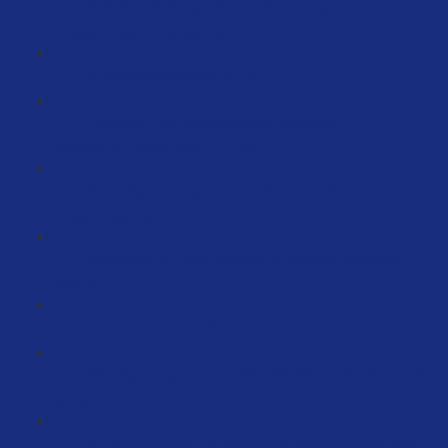
AI Bildbearbeitung - KI statt Photoshop &
Programmierer? So geht’s! (19:10)
AI Grafikbearbeitung (6:15)
Erfolgreich und Systematisiert Launchen – PPC
Kampagnen vorbereiten (11:12)
Verkaufspsychologie für physische Produkte auf
Amazon (59:26)
Storytelling für mehr Umsatz im Amazon-Business
(100:27)
Amazon Experimente (7:10)
PPC Psychologie Kurs – PPC WIRKLICH VERSTEHEN
(51:52)
KI Produktvideos - KI Videos als Umsatzbooster done