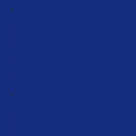
Wie ziehst Du Dich an, um zu beeindrucken? (17:31)
Wie bereite ich mich auf das Gespräch mit einem
Lieferanten vor? (21:50)
Einwandbehandlung (28:21)
Anliefeplan erstellen (48:21)
Überweisungen ins Ausland (3:46)
Fallbeispiele: Herstellersuche auf der Messe Frankfurt
Tag 1 (50:46)
Fallbeispiele: Herstellersuche auf der Messe Frankfurt
Tag 2 (12:23)
Ein Beispiel für eine gute Verpackung
GPSR Richtlinie (75:07)