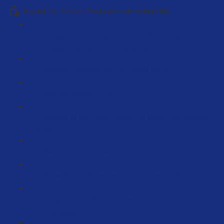
Kapitel 10 - Deinen Produktlaunch vorbereiten
Onpage Optimierung - Deine Positionierung um
hochpreisig zu verkaufen [Webinar] (62:04)
Webinar Positionierung mit Butrus (60:24)
Dein Storytelling (2:18)
Webinar so hat Timo 1 Million im ersten Jahr erreicht
(126:35)
Warum ein Produktlaunch? (8:37)
Wie sollen die Preise beim Launch sein ? (6:34)
Erfolgreich und Systematisiert Launchen –
Produktanalyse (23:21)