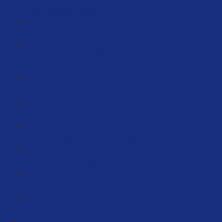
aber kein Mittel (6:33)
compliance (47:11)
Anleitungen erstellen und bei Amazon hochladen
(15:21)
Troubleshooting (35:25)
Auf Bewertungen Antworten (2:46)
Personalisierte Coupons schalten (3:12)
Aktuelles Kampagnenset-Up (29:38)
Das Launch Tracking Sheet (6:36)
Grundlegende KPI's für Analytics & Controlling (89:32)