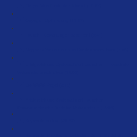
Die perfekte Produktstruktur #1 (10:07)
Onpage - Optimierung (11:27)
Launch - Bewertungen beachten! (3:41)
Magische Worte die deine Kunden verzaubern (7:58)
Erfolgreich und Systematisiert Launchen – Fesselnde
Verkaufstexte schreiben (18:05)
Die WWW-Regel (3:10)
Erfolgreich und Systematisiert Launchen –
Keywordrecherche für deine Verkaufstexte (18:03)
Keywords Vortrag (29:33)
Keywords: Praktischer Leitfaden: Schritt-für-Schritt-