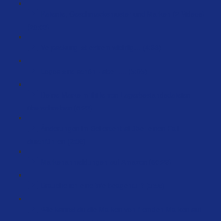
Patente, Geschmacksmuster und Marken (2 Videos)
(20:03)
Verpackung ist extrem wichtig… (4:36)
Logos sind schön - aber .... (5:05)
Deine Marke mithilfe von Lagerbestandsdateien
überschreiben (5:23)
Änderungen im Sellercentral über einen Fall
durchführen (2:36)
Markenanmeldungen auf Amazon (60:29)
Brauche ich eine Werbeagentur? (3:56)
Wie kannst du die Marken von fremden Marken auf