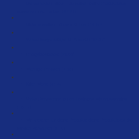
Die perfekten Bilder - So sollten deine Produktfotos
aussehen inkl. Farben (87:21)
Bilder erstellen mit dem KI Tool (14:55)
Verkaufspsychologie für Amazon (52:37)
Erfolgsbesipeiele (26:55)
Wichtige Phrasen (7:58)
Killer-Worte (4:14)
Verkaufsmaschine durch Testlogos Warentestonline
(15:17)
Wir kreieren für deine Produkte deine Produktfotos die
wirklich verkaufen (3:10)