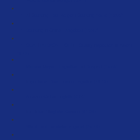
AI Sourcing Tool- so geht Sourcing heute (15:00)
Sourcing in China ( Angebot) (10:47)
QUALITÄTSKONTROLLE (Quality inspection in Asien)
(6:42)
Michael Meyer - Logistiker mit Support (15:55)
Importieren über Unicon Logistics (48:13)
Amazon Global Logistik (8:00)
Im Einkauf liegt der Gewinn (61:38)
Wie du auf Hersteller zugehst (25:48)