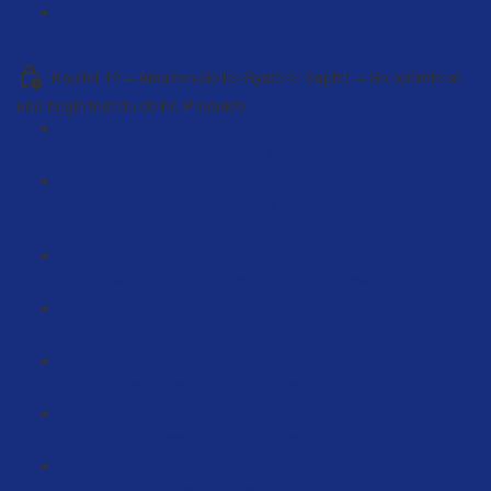
Externer Logistiker FBM Lösung (22:34)
Kapitel 12 – Amazon-Seller-System: Kapitel – So optimierst
und begleitest du deine Produkte
Seller central Funktionen erklärt (142:48)
Amazon-Pro-Level Secrets #1 - "Wird zusammen
gekauft" (5:45)
Amazon-Pro-Level Secrets #2 - Werbeaktionen (8:35)
Wie Du Amazon mit Blitzangeboten abräumst… (3:10)
Remission bei Amazon FBA erstellen (4:57)
Produkt-Bewertungen generieren… (15:55)
Fragen beantworten bei meinen Amazon-Produkten?