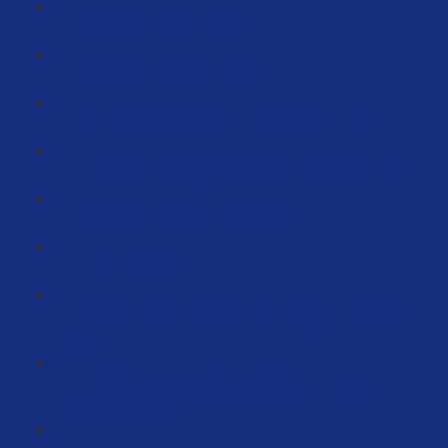
Bestseller Rank erklärt (6:25)
Gewinner in der Krise (45:32)
Von Grundbedürfnissen zu Produkten (20:49)
Die Chance und Gefahr von Hype Produkten (7:39)
Varianten richtig analysieren (4:10)
FBM Produkte
Kaufwahrscheinlichkeiten und Risikoeinschätzungen
(82:43)
Produktentwicklung per Knopfdruck (EXTREM
WICHTIG) (27:08)