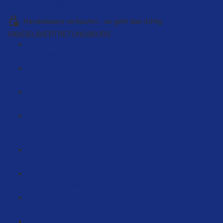
Wichtige Infos für dein Amazon Business (73:58)
Handelsware verkaufen - so geht das richtig
HANDELSVERTRETUNGSKURS
Willkommen im Handelsvertretungskurs (5:53)
Warum Hersteller mit dir arbeiten wollen (7:20)
Wer übernimmt welche Aufgaben? (8:36)
Worauf solltest du achten, wenn du mit Händlern,
Herstellern und Importeuren arbeitest? (7:15)
Wie wichtig sind Zahlungsziele? (8:21)
Warum solltest du Vereinbarungen machen? (9:12)
Wie du mit deinem Hersteller verhandelst (2:14)