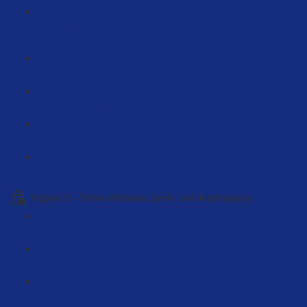
KAIZEN – Deshalb ist Amazon das erfolgreichste
Unternehmen der Welt (4:17)
Deine 10 Jahresvision (7:30)
Flow - 5x effizienter zu sein als der Rest (22:58)
Das Parkonische Gesetz - Live Call Aufnahme (137:13)
Kopieren von anderen Mitgliedern (10:20)
Kapitel 3 – Deine effiziente Denk- und Arbeitsweise
Selbstvertrauen aufbauen (13:14)
Aufgaben sammeln (2:21)
Warum weniger mehr ist (3:10)