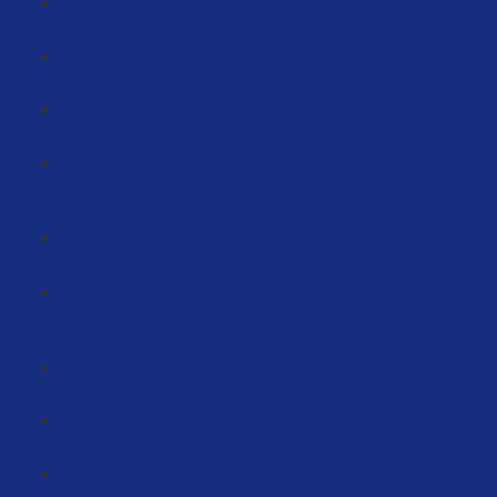
Neue Versandkosten ab 1.3.2023 (41:09)
Internationale Handelsklauseln (Incoterms) (3:21)
Import mit Zollexperte Patrick Burbitz (62:11)
18.02.2021: Live Call mit Timo Böttinger -
Produktprüfungen und Zertifikate. (125:31)
EAR Registrierung (Elektroartikel) (7:48)
Wichtig! - EPR Elektro Bestätigen und Kontrollieren
(7:11)
Betriebshaftpflicht (15:22)
Die Zollexpertin – Francine Dammholz (23:24)
Welche Bestell-Menge? (5:47)