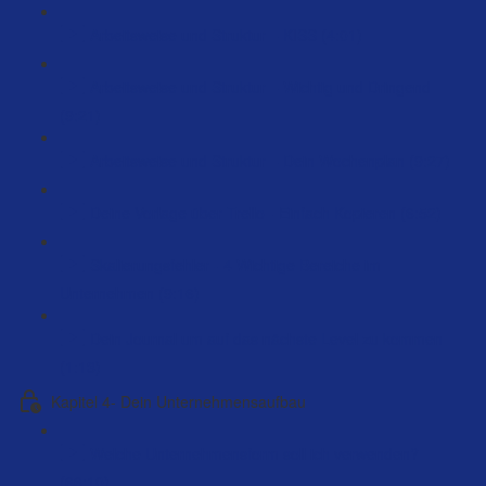
Arbeitsweise und Struktur – KISS (4:01)
Arbeitsweise und Struktur – Wichtig und Dringend
(9:21)
Arbeitsweise und Struktur – Dein Wochenplan (9:27)
Deine Vorlage über Trello - Einfach Kopieren (6:52)
Skalierungsfehler - 4 Wichtige Bereiche im
Unternehmen (9:16)
Dein Journal um auf das nächste Level zu kommen
(1:13)
Kapitel 4- Dein Unternehmensaufbau
Welche Unternehmensform soll ich verwenden?
(66:10)