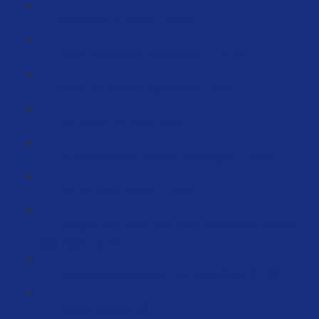
Variationen [2 Videos] (16:39)
Artikel an Amazon-FBA senden… (15:15)
Marke bei Amazon registrieren… (7:58)
Wie mache ich APlus (8:06)
An bestehendem Angebot dranhängen… (4:37)
Wie Du “Sets” bildest… (7:53)
Freigabe zum Listen von neuen Artikeln auf Amazon
beantragen (6:12)
Handelsware verkaufen – so verkaufst du (10:38)
Coupon schalten (8:41)