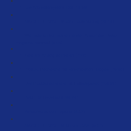
Das Amzsellersystem Tool (18:05)
AMZSELLERSYSTEM.com Tools Vortrag (23:18)
Wie halte ich bei meinem ersten Anlauf das Risiko
möglichst minimal! (5:03)
Ziele am Anfang definieren (7:28)
Produkt-Recherche mit verschidenen Budgets (75:58)
Live Produktrecherche mit Fallbeispielen (106:33)
Return of Investment (88:24)
Verkaufschancen Explorer (8:02)
AMZSELLERSYSTEM Chrom TOOL (5:07)