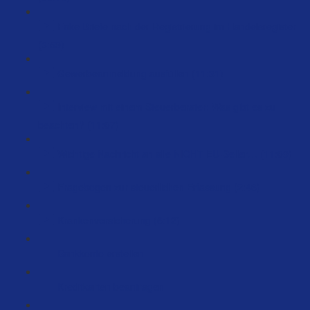
Fake Briefe nach der Registrierung im Handelsregister
(3:59)
Gewerbeanmeldung ausfüllen (11:31)
Interview mit einem Steuerberater: Was gibt es zu
beachten? (11:07)
Wichtige Nachricht an alle NICHT EU-Seller… (11:09)
Fragebogen zur steuerlichen Erfassung (2:46)
Krankenversicherung (6:12)
Bankkonto erstellen
Kreditkarten beantragen