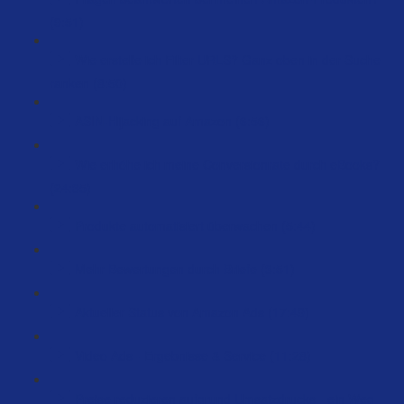
(9:51)
Wie erstelle ich Filter URLS? Ganz oben in der Suche
ranken (8:50)
ASIN-Hijacking auf Amazon (6:56)
Wie erhöhe ich meine Conversionrate durch eBooks?
(24:35)
Produkte automatisiert überwachen (5:44)
Mehr Bewertungen durch Briefe (3:51)
Aktueller Status von Amazon Ads (17:49)
Video Ads - Ergebnisse & Service (11:28)
Preise reduzieren aufgrund Umsatzdrucks - ein Weg