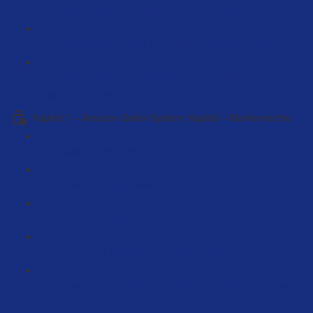
Zahlungsziele in Europa bekommen (4:23)
Elektronische Artikel in Europa verkaufen (4:07)
Warum Made in Europa/Germany im Marketing
funktioniert (8:32)
Kapitel 7 – Amazon-Seller-System: Kapitel – Markenrechte
Marken-Recherche (9:20)
Marke eintragen lassen (5:49)
Marke beim DPMA selbst anmelden (21:46)
Sparen bei der Markenanmeldung (3:11)
Sparen bei der EU Marke. Interview mit einem Anwalt
(26:23)