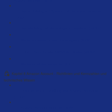
Amazon vertreten! (5:18)
Brand-Building auf Amazon mit Bernhard Rauscher
(12:52)
Brandbuilding mit Marketingauto. skalieren (74:37)
Marke anmelden in der Brandregistry (6:26)
LUCID Pflicht für alle AMAZON Händler (49:32)
Markenprodukte verkaufen (8:01)
Kapitel 8:Amazon Account - Richtlinien und Kennzahlen und
technisches Wissen
Dokumente zur Erstellung des Amazon Accounts
(17:04)
Amazon Account einrichten (6:33)