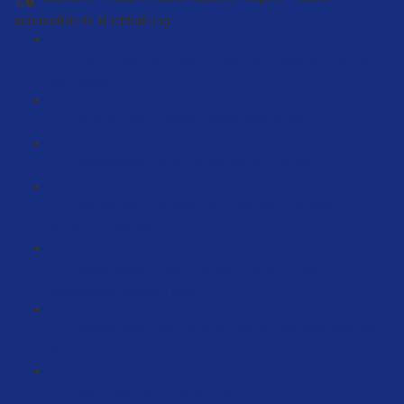
automatisierte Buchhaltung
Rechnungen schreiben: Welches Programm nehme
ich? (6:08)
Amazon B2B – Rechnungsservice (4:04)
Automatisierung der Buchhaltung… (5:25)
Steuerfragen mit dem Steuerberater Thomas
Matisheck (83:48)
Steuerbasics - Das Finanzamt wird von der
Auszahlung bezahlt (18:41)
Welche Daten von Amazon braucht der Steuerberater?
(5:10)
Dein Cashflow erhöhen (18:21)