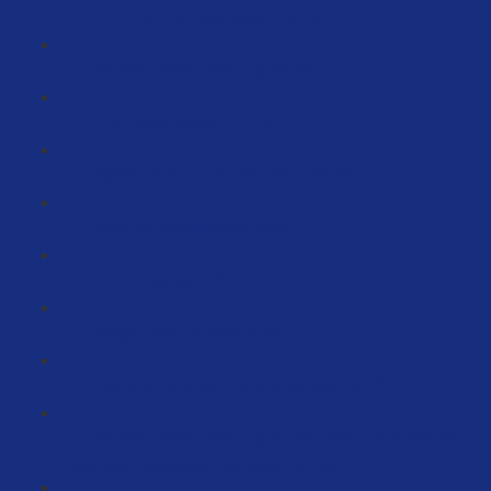
EORI Nummer beantragen (3:16)
Verpackungslizensierung (32:22)
EAN Codes kaufen (11:19)
Digitale Unternehmensstruktur (89:59)
Deine Büroausstattung (6:38)
Gründungszuschuß
Google Drive Struktur (4:25)
Interview mit einem Lieferanten aus der EU (4:51)
Verpackungslizensierung in Österreich und Frankreich
- Wichtige Änderungen für 2023! (27:20)