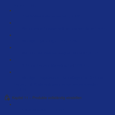
for you (7:00)
Produktvideos die verkaufen (14:03)
Warum deine Onpage optimierung wichtig ist (15:47)
Wichtige Ergänzung zu PPC (4:25)
Wie nutzt die Videokampagnen sinnvoll? (6:17)
SEO und Content Marketing Call (226:47)
Wichtige Erfolgsfaktoren, Grundlagen für SEO und
Conten, mit KI die optimalen Verkaufstexte erstellen
(106:23)
Kapitel 11 – Produkte vollständig einstellen
Artikel einstellen… (14:24)