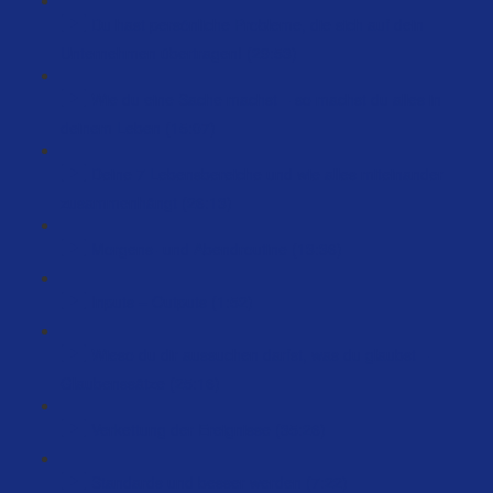
Du hast persönliche Probleme, die sich auf dein
Unternehmen übertragen! (29:53)
Wie du eine Sache machst – so machst du alles in
deinem Leben (15:07)
Deine 7 Lebensbereiche und wie alles miteinander
zusammenhängt (26:13)
Morgens- und Abendroutine (13:36)
Inputs = Outputs (1:52)
Wieso du dir aussuchen darfst, was du glaubst –
Glaubenssätze (25:16)
Verkettung der Ereignisse (35:26)
Standards und besser werden (7:22)