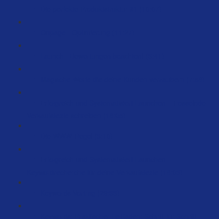
Die perfekte Produktstruktur #1 (10:07)
Onpage - Optimierung (11:27)
Launch - Bewertungen beachten! (3:41)
Magische Worte die deine Kunden verzaubern (7:58)
Erfolgreich und Systematisiert Launchen – Fesselnde
Verkaufstexte schreiben (18:05)
Die WWW-Regel (3:10)
Erfolgreich und Systematisiert Launchen –
Keywordrecherche für deine Verkaufstexte (18:03)
Keywords Vortrag (29:33)
Keywords: Praktischer Leitfaden: Schritt-für-Schritt-