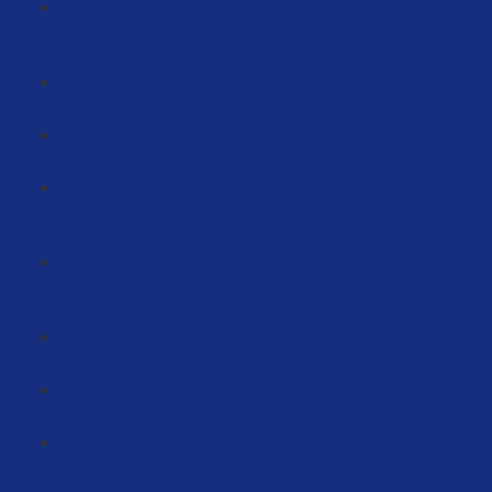
Patente, Geschmacksmuster und Marken (2 Videos)
(20:03)
Verpackung ist extrem wichtig… (4:36)
Logos sind schön - aber .... (5:05)
Deine Marke mithilfe von Lagerbestandsdateien
überschreiben (5:23)
Änderungen im Sellercentral über einen Fall
durchführen (2:36)
Markenanmeldungen auf Amazon (60:29)
Brauche ich eine Werbeagentur? (3:56)
Wie kannst du die Marken von fremden Marken auf