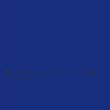
Amazon vertreten! (5:18)
Brand-Building auf Amazon mit Bernhard Rauscher
(12:52)
Brandbuilding mit Marketingauto. skalieren (74:37)
Marke anmelden in der Brandregistry (6:26)
LUCID Pflicht für alle AMAZON Händler (49:32)
Markenprodukte verkaufen (8:01)
Kapitel 8:Amazon Account - Richtlinien und Kennzahlen und
technisches Wissen
Dokumente zur Erstellung des Amazon Accounts
(17:04)
Amazon Account einrichten (6:33)