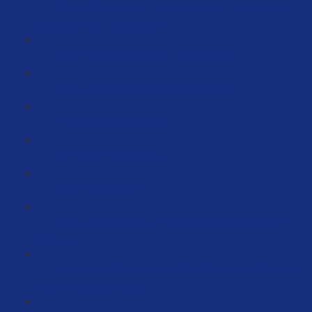
Die perfekten Bilder - So sollten deine Produktfotos
aussehen inkl. Farben (87:21)
Bilder erstellen mit dem KI Tool (14:55)
Verkaufspsychologie für Amazon (52:37)
Erfolgsbesipeiele (26:55)
Wichtige Phrasen (7:58)
Killer-Worte (4:14)
Verkaufsmaschine durch Testlogos Warentestonline
(15:17)
Wir kreieren für deine Produkte deine Produktfotos die
wirklich verkaufen (3:10)