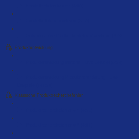
Herstellerdaten kaufen (4:00)
Herstellerliste analysieren (5:19)
Einkaufspreise für die Hersteller abrechnen (3:00)
Produktentwicklung
Produktentwicklung Material - Live Beispiel (5:38)
Produktentwicklung Produktveränderung - Live
Beispiele (141:39)
Klassische Produktrecherchefehler
Produktrecherchefehler # 1 (4:55)
Produktrecherchefehler # 2 (4:01)