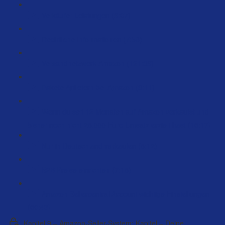
Verkäufer Leistungen (9:07)
Rechtliche Informationen (7:58)
Versandnetzwerk Amazon (121:39)
Pakete Anliefern bei Amazon (8:11)
Wenn du seit 12 Monaten auf Amazon verkaufst und
bisher noch nicht 25.000 Euro Umsatz erzielt hast (15:17)
Nur in Deutschland verkaufen (5:12)
B2B Preise einrichten (7:15)
Amazon Sellercentral Account wichtige Einstellungen
(50:43)
Kapitel 9 – Amazon-Seller-System: Kapitel – Deine