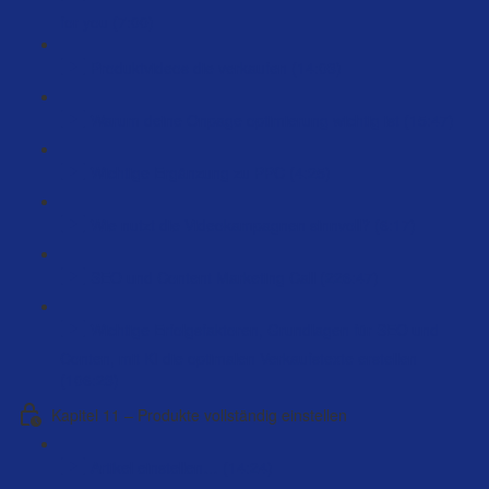
for you (7:00)
Produktvideos die verkaufen (14:03)
Warum deine Onpage optimierung wichtig ist (15:47)
Wichtige Ergänzung zu PPC (4:25)
Wie nutzt die Videokampagnen sinnvoll? (6:17)
SEO und Content Marketing Call (226:47)
Wichtige Erfolgsfaktoren, Grundlagen für SEO und
Conten, mit KI die optimalen Verkaufstexte erstellen
(106:23)
Kapitel 11 – Produkte vollständig einstellen
Artikel einstellen… (14:24)