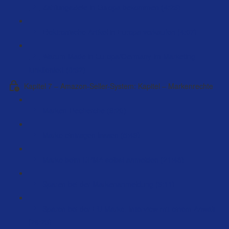
Zahlungsziele in Europa bekommen (4:23)
Elektronische Artikel in Europa verkaufen (4:07)
Warum Made in Europa/Germany im Marketing
funktioniert (8:32)
Kapitel 7 – Amazon-Seller-System: Kapitel – Markenrechte
Marken-Recherche (9:20)
Marke eintragen lassen (5:49)
Marke beim DPMA selbst anmelden (21:46)
Sparen bei der Markenanmeldung (3:11)
Sparen bei der EU Marke. Interview mit einem Anwalt
(26:23)