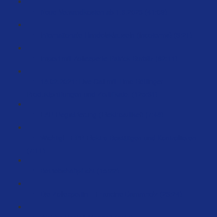
Neue Versandkosten ab 1.3.2023 (41:09)
Internationale Handelsklauseln (Incoterms) (3:21)
Import mit Zollexperte Patrick Burbitz (62:11)
18.02.2021: Live Call mit Timo Böttinger -
Produktprüfungen und Zertifikate. (125:31)
EAR Registrierung (Elektroartikel) (7:48)
Wichtig! - EPR Elektro Bestätigen und Kontrollieren
(7:11)
Betriebshaftpflicht (15:22)
Die Zollexpertin – Francine Dammholz (23:24)
Welche Bestell-Menge? (5:47)