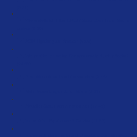
(9:51)
Wie erstelle ich Filter URLS? Ganz oben in der Suche
ranken (8:50)
ASIN-Hijacking auf Amazon (6:56)
Wie erhöhe ich meine Conversionrate durch eBooks?
(24:35)
Produkte automatisiert überwachen (5:44)
Mehr Bewertungen durch Briefe (3:51)
Aktueller Status von Amazon Ads (17:49)
Video Ads - Ergebnisse & Service (11:28)
Preise reduzieren aufgrund Umsatzdrucks - ein Weg