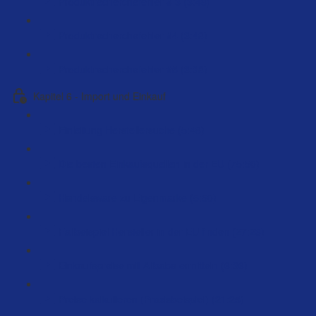
Produktrecherchefehler # 3 (3:48)
Produktrecherchefehler #4 (3:48)
Produktrecherchefehler #5 (3:38)
Kapitel 6 - Import und Einkauf
Einleitung Herstellersuche (5:48)
Die besten Einkaufsquellen in der EU (75:50)
Handelsware zu Eigenmarke (5:50)
Fallbeispiel Hersteller in der EU finden (27:23)
Einkaufspreise mit Alibaba ermitteln (6:36)
Preise kalkulieren (Praxisbeispiel) (21:25)