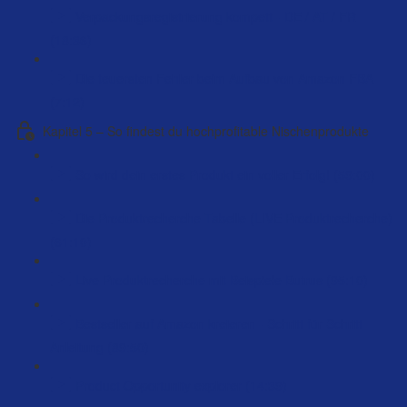
Verpackungsregistrierung kompett - DE / AT / FR
(18:36)
Die teuersten Fehler beim Aufbau von Amazon FBA
(7:12)
Kapitel 5 – So findest du hochprofitable Nischenprodukte
So wird dein erstes Produkt ein voller Erfolg! (59:00)
Die Produktrecherche Tabelle (LIVE Produktrecherche)
(61:10)
Live Produktrecherche mit Beispiele Butrus (95:10)
Bestseller auf Amazon kreieren - Schritt für Schritt
Anleitung (89:50)
Product Opportunity explorer (14:39)