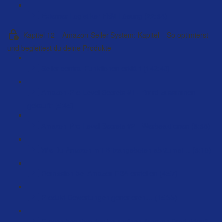
Externer Logistiker FBM Lösung (22:34)
Kapitel 12 – Amazon-Seller-System: Kapitel – So optimierst
und begleitest du deine Produkte
Seller central Funktionen erklärt (142:48)
Amazon-Pro-Level Secrets #1 - "Wird zusammen
gekauft" (5:45)
Amazon-Pro-Level Secrets #2 - Werbeaktionen (8:35)
Wie Du Amazon mit Blitzangeboten abräumst… (3:10)
Remission bei Amazon FBA erstellen (4:57)
Produkt-Bewertungen generieren… (15:55)
Fragen beantworten bei meinen Amazon-Produkten?