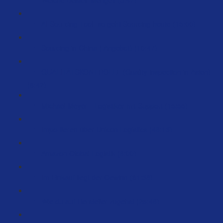
AI Sourcing Tool- so geht Sourcing heute (15:00)
Sourcing in China ( Angebot) (10:47)
QUALITÄTSKONTROLLE (Quality inspection in Asien)
(6:42)
Michael Meyer - Logistiker mit Support (15:55)
Importieren über Unicon Logistics (48:13)
Amazon Global Logistik (8:00)
Im Einkauf liegt der Gewinn (61:38)
Wie du auf Hersteller zugehst (25:48)