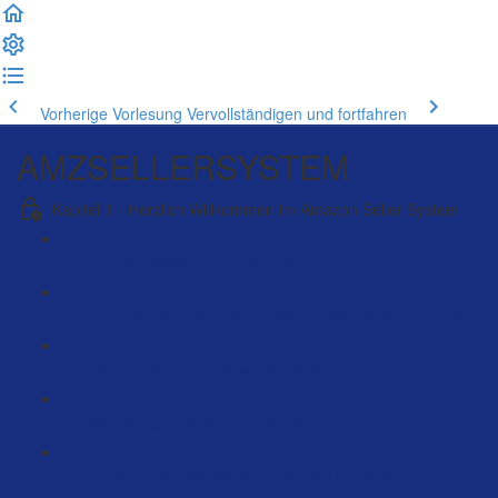
Vorherige Vorlesung
Vervollständigen und fortfahren
AMZSELLERSYSTEM
Kapitel 1 - Herzlich Willkommen im Amazon Seller System
Herzlich Willkommen (12:19)
Unser Geschenk an dich (Money Mindset Kurs) (0:50)
Sichere dir deinen Award (5:32)
Weil Amazon funktioniert (5:13)
von 0 auf 100K mit AMAZON FBA (20:30)