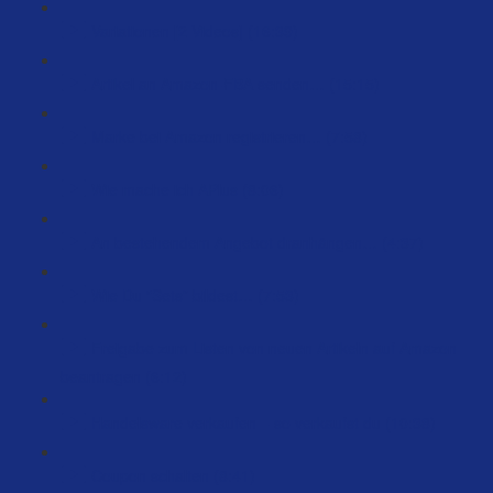
Variationen [2 Videos] (16:39)
Artikel an Amazon-FBA senden… (15:15)
Marke bei Amazon registrieren… (7:58)
Wie mache ich APlus (8:06)
An bestehendem Angebot dranhängen… (4:37)
Wie Du “Sets” bildest… (7:53)
Freigabe zum Listen von neuen Artikeln auf Amazon
beantragen (6:12)
Handelsware verkaufen – so verkaufst du (10:38)
Coupon schalten (8:41)