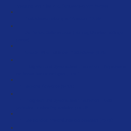
Anleitung von A bis Z zu Schlüsselwörtern (32:36)
Produktbeschreibung auf Amazon (12:05)
Die Perfekt Seitenstruktur ( Vortrag Christian Böttinger)
(29:59)
Amazon Vine - Club der Produkttester (8:20)
Erfolgreich und Systematisiert Launchen – Keywords in
die Verkaufstexte einfügen (11:51)
Backend Keywords (34:03)
Erfolgreich und Systematisiert Launchen – Dein
perfektes Fotobriefing erstellen (15:19)
Das perfekte Anwendungsfoto gestalten (75:43)