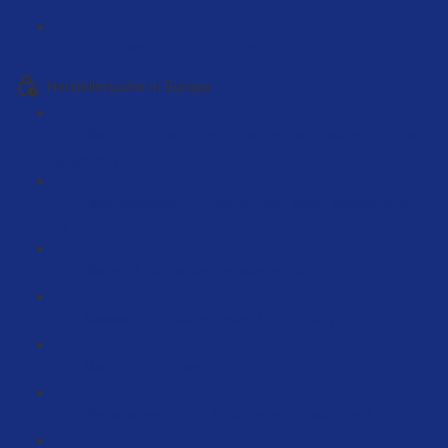
GPSR Mit Ki erstellen (5:03)
Herstellersuche in Europa
Warum Europa immer attraktiver wird während China
ausstirbt (18:04)
Haftungsrisiken minimieren oder sogar ausschließen
(9:22)
Was sind Kapitalbindungskosten (6:31)
Klassische Einkaufsquellen für Europa (11:40)
Makro Export Listen (9:06)
Wie arbeitest du mit Importeuren zusammen? (4:16)