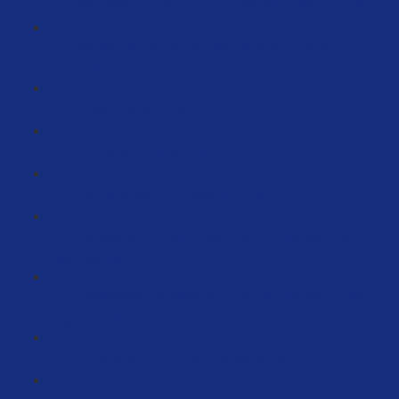
Wie ziehst Du Dich an, um zu beeindrucken? (17:31)
Wie bereite ich mich auf das Gespräch mit einem
Lieferanten vor? (21:50)
Einwandbehandlung (28:21)
Anliefeplan erstellen (48:21)
Überweisungen ins Ausland (3:46)
Fallbeispiele: Herstellersuche auf der Messe Frankfurt
Tag 1 (50:46)
Fallbeispiele: Herstellersuche auf der Messe Frankfurt
Tag 2 (12:23)
Ein Beispiel für eine gute Verpackung
GPSR Richtlinie (75:07)