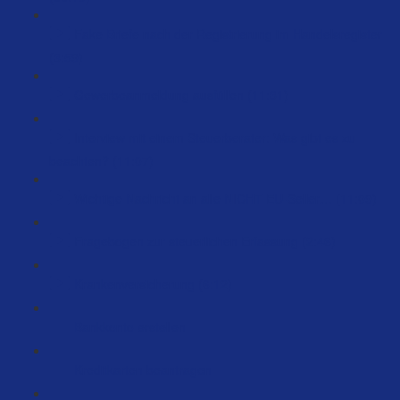
Fake Briefe nach der Registrierung im Handelsregister
(3:59)
Gewerbeanmeldung ausfüllen (11:31)
Interview mit einem Steuerberater: Was gibt es zu
beachten? (11:07)
Wichtige Nachricht an alle NICHT EU-Seller… (11:09)
Fragebogen zur steuerlichen Erfassung (2:46)
Krankenversicherung (6:12)
Bankkonto erstellen
Kreditkarten beantragen