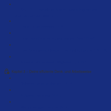
KAIZEN – Deshalb ist Amazon das erfolgreichste
Unternehmen der Welt (4:17)
Deine 10 Jahresvision (7:30)
Flow - 5x effizienter zu sein als der Rest (22:58)
Das Parkonische Gesetz - Live Call Aufnahme (137:13)
Kopieren von anderen Mitgliedern (10:20)
Kapitel 3 – Deine effiziente Denk- und Arbeitsweise
Selbstvertrauen aufbauen (13:14)
Aufgaben sammeln (2:21)
Warum weniger mehr ist (3:10)