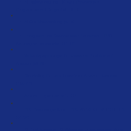
AI Bildbearbeitung - KI statt Photoshop &
Programmierer? So geht’s! (19:10)
AI Grafikbearbeitung (6:15)
Erfolgreich und Systematisiert Launchen – PPC
Kampagnen vorbereiten (11:12)
Verkaufspsychologie für physische Produkte auf
Amazon (59:26)
Storytelling für mehr Umsatz im Amazon-Business
(100:27)
Amazon Experimente (7:10)
PPC Psychologie Kurs – PPC WIRKLICH VERSTEHEN
(51:52)
KI Produktvideos - KI Videos als Umsatzbooster done