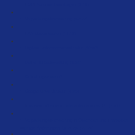
EORI Nummer beantragen (3:16)
Verpackungslizensierung (32:22)
EAN Codes kaufen (11:19)
Digitale Unternehmensstruktur (89:59)
Deine Büroausstattung (6:38)
Gründungszuschuß
Google Drive Struktur (4:25)
Interview mit einem Lieferanten aus der EU (4:51)
Verpackungslizensierung in Österreich und Frankreich
- Wichtige Änderungen für 2023! (27:20)