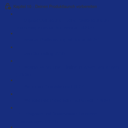
Kapitel 10 - Deinen Produktlaunch vorbereiten
Onpage Optimierung - Deine Positionierung um
hochpreisig zu verkaufen [Webinar] (62:04)
Webinar Positionierung mit Butrus (60:24)
Dein Storytelling (2:18)
Webinar so hat Timo 1 Million im ersten Jahr erreicht
(126:35)
Warum ein Produktlaunch? (8:37)
Wie sollen die Preise beim Launch sein ? (6:34)
Erfolgreich und Systematisiert Launchen –
Produktanalyse (23:21)