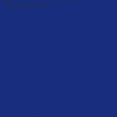
automatisierte Buchhaltung
Rechnungen schreiben: Welches Programm nehme
ich? (6:08)
Amazon B2B – Rechnungsservice (4:04)
Automatisierung der Buchhaltung… (5:25)
Steuerfragen mit dem Steuerberater Thomas
Matisheck (83:48)
Steuerbasics - Das Finanzamt wird von der
Auszahlung bezahlt (18:41)
Welche Daten von Amazon braucht der Steuerberater?
(5:10)
Dein Cashflow erhöhen (18:21)