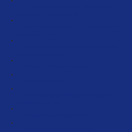
Du hast persönliche Probleme, die sich auf dein
Unternehmen übertragen! (29:53)
Wie du eine Sache machst – so machst du alles in
deinem Leben (15:07)
Deine 7 Lebensbereiche und wie alles miteinander
zusammenhängt (26:13)
Morgens- und Abendroutine (13:36)
Inputs = Outputs (1:52)
Wieso du dir aussuchen darfst, was du glaubst –
Glaubenssätze (25:16)
Verkettung der Ereignisse (35:26)
Standards und besser werden (7:22)