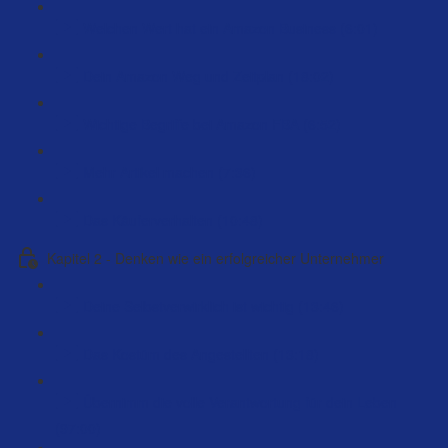
Welchen Wert hat ein Amazon Business (6:01)
Dein Amazon Weg und Zeitplan (18:02)
Wichtige Begriffe bei Amazon FBA (6:52)
Mehr Artikel machen (7:36)
Das Käuferverhalten (10:48)
Kapitel 2 - Denken wie ein erfolgreicher Unternehmer
Deine Selbstverwirklich ist wichtig (13:46)
Das Kostüm des Angestellten (13:18)
Übernimm die volle Verantwortung für dein Leben
(97:00)