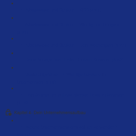
Arbeitsweise und Struktur – KISS (4:01)
Arbeitsweise und Struktur – Wichtig und Dringend
(9:21)
Arbeitsweise und Struktur – Dein Wochenplan (9:27)
Deine Vorlage über Trello - Einfach Kopieren (6:52)
Skalierungsfehler - 4 Wichtige Bereiche im
Unternehmen (9:16)
Dein Journal um auf das nächste Level zu kommen
(1:13)
Kapitel 4- Dein Unternehmensaufbau
Welche Unternehmensform soll ich verwenden?
(66:10)