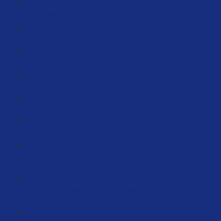
Bestseller Rank erklärt (6:25)
Gewinner in der Krise (45:32)
Von Grundbedürfnissen zu Produkten (20:49)
Die Chance und Gefahr von Hype Produkten (7:39)
Varianten richtig analysieren (4:10)
FBM Produkte
Kaufwahrscheinlichkeiten und Risikoeinschätzungen
(82:43)
Produktentwicklung per Knopfdruck (EXTREM
WICHTIG) (27:08)