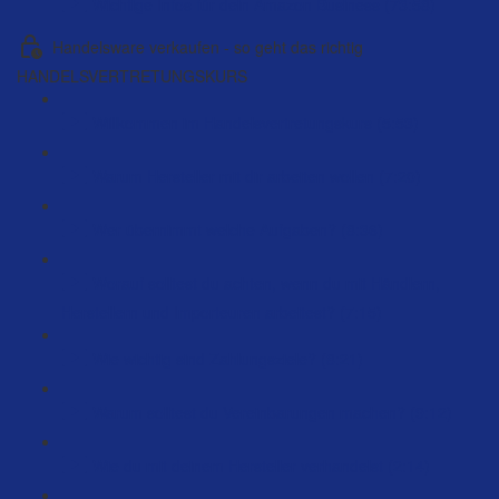
Wichtige Infos für dein Amazon Business (73:58)
Handelsware verkaufen - so geht das richtig
HANDELSVERTRETUNGSKURS
Willkommen im Handelsvertretungskurs (5:53)
Warum Hersteller mit dir arbeiten wollen (7:20)
Wer übernimmt welche Aufgaben? (8:36)
Worauf solltest du achten, wenn du mit Händlern,
Herstellern und Importeuren arbeitest? (7:15)
Wie wichtig sind Zahlungsziele? (8:21)
Warum solltest du Vereinbarungen machen? (9:12)
Wie du mit deinem Hersteller verhandelst (2:14)